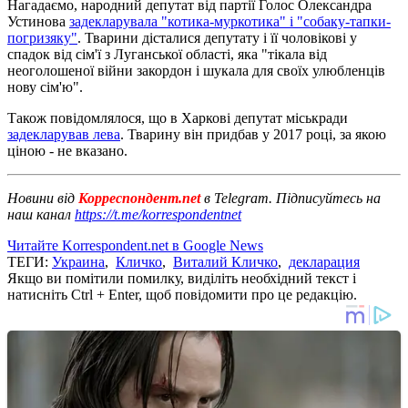
Нагадаємо, народний депутат від партії Голос Олександра
Устинова
задекларувала "котика-муркотика" і "собаку-тапки-
погризяку"
. Тварини дісталися депутату і її чоловікові у
спадок від сім'ї з Луганської області, яка "тікала від
неоголошеної війни закордон і шукала для своїх улюбленців
нову сім'ю".
Також повідомлялося, що в Харкові депутат міськради
задекларував лева
. Тварину він придбав у 2017 році, за якою
ціною - не вказано.
Новини від
Корреспондент.net
в Telegram. Підписуйтесь на
наш канал
https://t.me/korrespondentnet
Читайте Korrespondent.net в Google News
ТЕГИ:
Украина
,
Кличко
,
Виталий Кличко
,
декларация
Якщо ви помітили помилку, виділіть необхідний текст і
натисніть Ctrl + Enter, щоб повідомити про це редакцію.