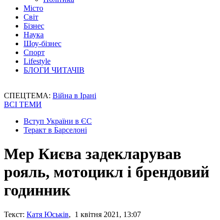
Місто
Світ
Бізнес
Наука
Шоу-бізнес
Спорт
Lifestyle
БЛОГИ ЧИТАЧІВ
СПЕЦТЕМА:
Війна в Ірані
ВСІ ТЕМИ
Вступ України в ЄС
Теракт в Барселоні
Мер Києва задекларував
рояль, мотоцикл і брендовий
годинник
Текст:
Катя Юськів
, 1 квітня 2021, 13:07