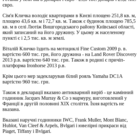
євро.
Сім'я Кличка володіє квартирами в Києві площею 251,8 кв. м,
площею 43,6 кв. м і 72,7 кв. м. Також є будинок площею 785,5
кв. м в селі Лютіж Вишгородського району Київської області,
який записаний на його дружину. У цьому ж населеному
пункті є і 2,5 тис. кв. м землі.
Віталій Кличко їздить на мотоциклі Fine Custom 2009 р. в.
вартістю 600 тис. грн, його дружина - на Land Rover Discovery
2013 р.в. вартістю 640 тис. грн. Також в родині є причіп-
платформа Ironhorse 2013 р.в.
Крім цього мер задекларував білий рояль Yamaha DC1A
вартістю 960 тис. грн.
Також в декларації вказано антикварний виріб - це камінний
годинник Jacques Murray & Co з мармуру, виготовлений у
Франції в другій половині XIX століття. Їхня вартість не
вказана.
Вказані наручні годинники IWC, Frank Muller, Mont Blanc,
Hublot, Van Cleef & Arpels, Bvlgari і ювелірні прикраси від
Piaget, Tiffany і Bvlgari.