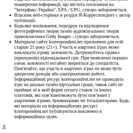
поширення інформації, що містить посилання на
"Інтерфакс-Україна", EPA / UPG, суворо забороняється.
Власник веб-сторінки в розділі Я-Корреспондент є автор
публікації.
Будь-яке копіювання, передрук та відтворення
фотографічних творів та/або аудіовізуальних творів
правовласника Getty Images - суворо забороняється.
Матеріали сайту korrespondent.net призначені для осіб
старше 21 року (21+). Участь в азартних іграх може
викликати ігрову залежність. Дотримуйтесь правил
(принципів) відповідальної гри. При виявленні перших
ознак залежності негайно зверніться до спеціаліста.
Пам'ятайте, що участь в азартних іграх не може бути
джерелом доходів або альтернативою роботі.
Інформаційний ресурс korrespondent.net не проводить
ігри на реальні та/або віртуальні гроші, також сайт не
приймає ні в якій формі оплату ставок та інших
платежів, які пов’язані/можуть бути пов’язані з
азартними іграми, букмекерами чи тоталізаторами. Будь-
які матеріали на інформаційному ресурсі
korrespondent.net публікуються виключно в
інформаційних цілях.
X