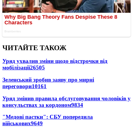
ЧИТАЙТЕ ТАКОЖ
Уряд ухвалив зміни щодо відстрочки від
мобілізації
26505
Зеленський зробив заяву про мирні
переговори
10161
Уряд змінив правила обслуговування чоловіків у
консульствах за кордоном
9834
"Медові пастки": СБУ попередила
військових
9649