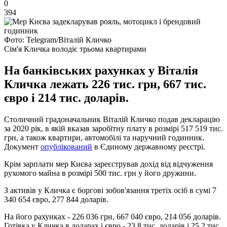
0
394
Фото: Telegram/Віталій Кличко
Сім'я Кличка володіє трьома квартирами
На банківських рахунках у Віталія
Кличка лежать 226 тис. грн, 667 тис.
євро і 214 тис. доларів.
Столичний градоначальник Віталій Кличко подав декларацію
за 2020 рік, в якій вказав заробітну плату в розмірі 517 519 тис.
грн, а також квартири, автомобілі та наручний годинник.
Документ
опублікований
в Єдиному державному реєстрі.
Крім зарплати мер Києва зареєстрував дохід від відчуження
рухомого майна в розмірі 500 тис. грн у його дружини.
З активів у Кличка є боргові зобов'язання третіх осіб в сумі 7
340 654 євро, 277 844 доларів.
На його рахунках - 226 036 грн, 667 040 євро, 214 056 доларів.
Готівка у Кличка в доларах і євро - 23,8 тис. доларів і 25,2 тис.