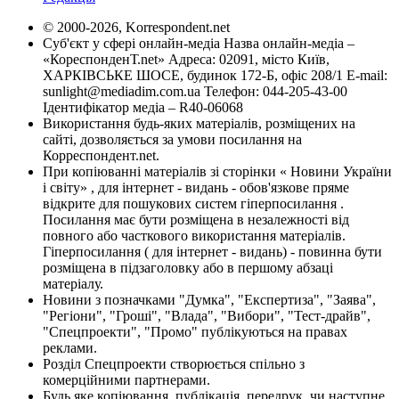
© 2000-2026, Korrespondent.net
Суб'єкт у сфері онлайн-медіа Назва онлайн-медіа –
«КореспонденТ.net» Адреса: 02091, місто Київ,
ХАРКІВСЬКЕ ШОСЕ, будинок 172-Б, офіс 208/1 E-mail:
sunlight@mediadim.com.ua
Телефон: 044-205-43-00
Ідентифікатор медіа – R40-06068
Використання будь-яких матеріалів, розміщених на
сайті, дозволяється за умови посилання на
Корреспондент.net.
При копіюванні матеріалів зі сторінки « Новини України
і світу» , для інтернет - видань - обов'язкове пряме
відкрите для пошукових систем гіперпосилання .
Посилання має бути розміщена в незалежності від
повного або часткового використання матеріалів.
Гіперпосилання ( для інтернет - видань) - повинна бути
розміщена в підзаголовку або в першому абзаці
матеріалу.
Новини з позначками "Думка", "Експертиза", "Заява",
"Регіони", "Гроші", "Влада", "Вибори", "Тест-драйв",
"Спецпроекти", "Промо" публікуються на правах
реклами.
Розділ Спецпроекти створюється спільно з
комерційними партнерами.
Будь яке копіювання, публікація, передрук, чи наступне