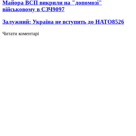
Майора ВСП викрили на "допомозі"
військовому в СЗЧ
9097
Залужний: Україна не вступить до НАТО
8526
Читати коментарі