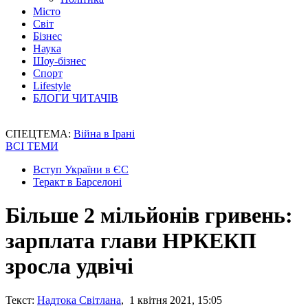
Місто
Світ
Бізнес
Наука
Шоу-бізнес
Спорт
Lifestyle
БЛОГИ ЧИТАЧІВ
СПЕЦТЕМА:
Війна в Ірані
ВСІ ТЕМИ
Вступ України в ЄС
Теракт в Барселоні
Більше 2 мільйонів гривень:
зарплата глави НРКЕКП
зросла удвічі
Текст:
Надтока Світлана
, 1 квітня 2021, 15:05