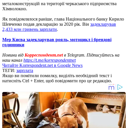
металоконструкцій на території черкаського підприємства
Хімволокно.
Як повідомлялося раніше, глава Національного банку Кирило
Шевченко подав декларацію за 2020 рік. Він
задекларував
2,433 млн гривень зарплати
.
Мер Києва задекларував рояль, мотоцикл і брендові
годинники
Новини від
Корреспондент.net
в Telegram. Підписуйтесь на
наш канал
https://t.me/korrespondentnet
Читайте Korrespondent.net в Google News
ТЕГИ:
зарплата
Якщо ви помітили помилку, виділіть необхідний текст і
натисніть Ctrl + Enter, щоб повідомити про це редакцію.