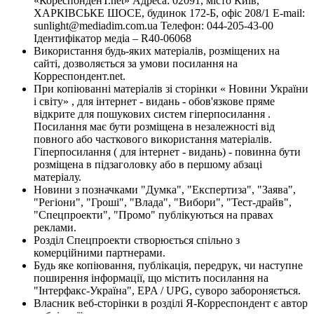
«КореспонденТ.net» Адреса: 02091, місто Київ,
ХАРКІВСЬКЕ ШОСЕ, будинок 172-Б, офіс 208/1 E-mail:
sunlight@mediadim.com.ua
Телефон: 044-205-43-00
Ідентифікатор медіа – R40-06068
Використання будь-яких матеріалів, розміщених на
сайті, дозволяється за умови посилання на
Корреспондент.net.
При копіюванні матеріалів зі сторінки « Новини України
і світу» , для інтернет - видань - обов'язкове пряме
відкрите для пошукових систем гіперпосилання .
Посилання має бути розміщена в незалежності від
повного або часткового використання матеріалів.
Гіперпосилання ( для інтернет - видань) - повинна бути
розміщена в підзаголовку або в першому абзаці
матеріалу.
Новини з позначками "Думка", "Експертиза", "Заява",
"Регіони", "Гроші", "Влада", "Вибори", "Тест-драйв",
"Спецпроекти", "Промо" публікуються на правах
реклами.
Розділ Спецпроекти створюється спільно з
комерційними партнерами.
Будь яке копіювання, публікація, передрук, чи наступне
поширення інформації, що містить посилання на
"Інтерфакс-Україна", EPA / UPG, суворо забороняється.
Власник веб-сторінки в розділі Я-Корреспондент є автор