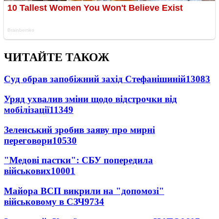
ЧИТАЙТЕ ТАКОЖ
Суд обрав запобіжний захід Стефанішиній
13083
Уряд ухвалив зміни щодо відстрочки від
мобілізації
11349
Зеленський зробив заяву про мирні
переговори
10530
"Медові пастки": СБУ попередила
військових
10001
Майора ВСП викрили на "допомозі"
військовому в СЗЧ
9734