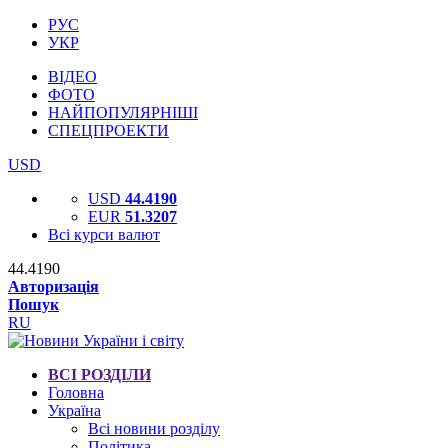
РУС
УКР
ВІДЕО
ФОТО
НАЙПОПУЛЯРНІШІ
СПЕЦПРОЕКТИ
USD
USD
44.4190
EUR
51.3207
Всі курси валют
44.4190
Авторизація
Пошук
RU
ВСІ РОЗДІЛИ
Головна
Україна
Всі новини розділу
Політика