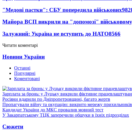
"Медові пастки": СБУ попередила військових
982
Майора ВСП викрили на "допомозі" військовому
Залужний: Україна не вступить до НАТО
8566
Читати коментарі
Новини України
Останні
Популярні
Коментовані
Зарплата за бронь: у Луцьку викрили фіктивне працевлаштуванн
Росіяни вдарили по Дніпропетровщині, багато жертв
Пропагували війну та окупацію: викрито мережу прихильникі
Кандидат України до МКС провалив мовний тест
У Закарпатському ТЦК заперечили обшуки в їхніх підрозділах
Сюжети