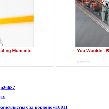
ії
26687
318
 консульствах за кордоном
10011