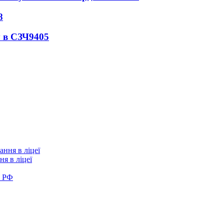
8
 в СЗЧ
9405
я в ліцеї
в РФ