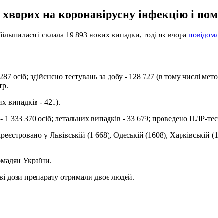
 хворих на коронавірусну інфекцію і поме
більшилася і склала 19 893 нових випадки, тоді як вчора
повідомл
 287 осіб; здійснено тестувань за добу - 128 727 (в тому числі 
тр.
их випадків - 421).
 - 1 333 370 осіб; летальних випадків - 33 679; проведено ПЛР-тест
еєстровано у Львівській (1 668), Одеській (1608), Харківській (1
омадян України.
ві дози препарату отримали двоє людей.