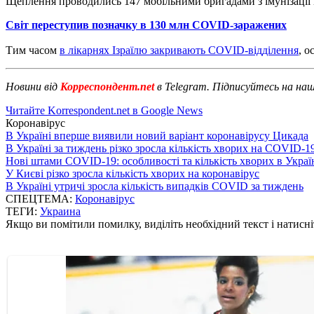
Щеплення проводились 147 мобільними бригадами з імунізації і
Світ переступив позначку в 130 млн COVID-заражених
Тим часом
в лікарнях Ізраїлю закривають COVID-відділення
, о
Новини від
Корреспондент.net
в Telegram. Підписуйтесь на на
Читайте Korrespondent.net в Google News
Коронавірус
В Україні вперше виявили новий варіант коронавірусу Цикада
В Україні за тиждень різко зросла кількість хворих на COVID-1
Нові штами COVID-19: особливості та кількість хворих в Украї
У Києві різко зросла кількість хворих на коронавірус
В Україні утричі зросла кількість випадків COVID за тиждень
СПЕЦТЕМА:
Коронавірус
ТЕГИ:
Украина
Якщо ви помітили помилку, виділіть необхідний текст і натисніт