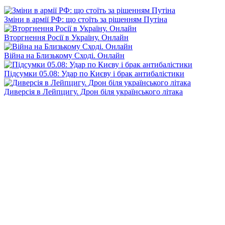
Зміни в армії РФ: що стоїть за рішенням Путіна
Вторгнення Росії в Україну. Онлайн
Війна на Близькому Сході. Онлайн
Підсумки 05.08: Удар по Києву і брак антибалістики
Диверсія в Лейпцигу. Дрон біля українського літака