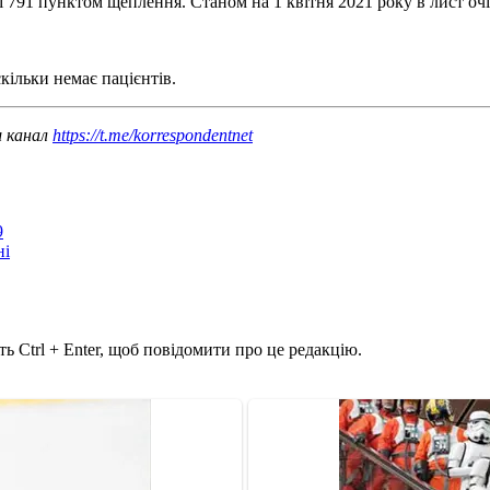
 791 пунктом щеплення. Станом на 1 квітня 2021 року в лист очі
скільки немає пацієнтів.
ш канал
https://t.me/korrespondentnet
9
ні
ь Ctrl + Enter, щоб повідомити про це редакцію.