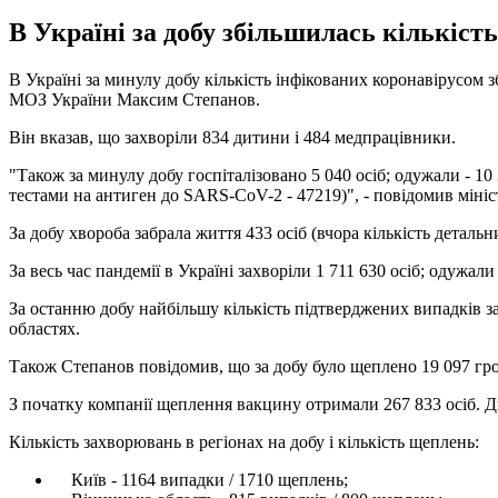
В Україні за добу збільшилась кількість
В Україні за минулу добу кількість інфікованих коронавірусом з
МОЗ України Максим Степанов.
Він вказав, що захворіли 834 дитини і 484 медпрацівники.
"Також за минулу добу госпіталізовано 5 040 осіб; одужали - 10
тестами на антиген до SARS-CoV-2 - 47219)", - повідомив мініс
За добу хвороба забрала життя 433 осіб (вчора кількість детальн
За весь час пандемії в Україні захворіли 1 711 630 осіб; одужали
За останню добу найбільшу кількість підтверджених випадків зар
областях.
Також Степанов повідомив, що за добу було щеплено 19 097 гр
З початку компанії щеплення вакцину отримали 267 833 осіб. Д
Кількість захворювань в регіонах на добу і кількість щеплень:
Київ - 1164 випадки / 1710 щеплень;