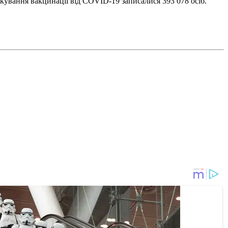
кування вакцинації від COVID-19 записалися 393 078 осіб.