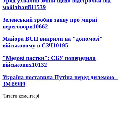
Уряд ухвалив зміни щодо відстрочки від
мобілізації
11539
Зеленський зробив заяву про мирні
переговори
10662
Майора ВСП викрили на "допомозі"
військовому в СЗЧ
10195
"Медові пастки": СБУ попередила
військових
10132
Україна поставила Путіна перед дилемою -
ЗМІ
9989
Читати коментарі