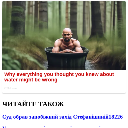
ЧИТАЙТЕ ТАКОЖ
Суд обрав запобіжний захід Стефанішиній
18226