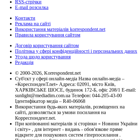
RSS-стрічки
E-mail розсилка
Контакти
Реклама на сайті
Використання матеріалів korrespondent.net
Правила користування сайтом
Договір користування сайтом
Політика у сфері конфіденційності і персональних даних
Угода щодо користування
Редакція
© 2000-2026, Korrespondent.net
Суб'єкт у сфері онлайн-медіа Назва онлайн-медіа –
«КореспонденТ.net» Адреса: 02091, місто Київ,
ХАРКІВСЬКЕ ШОСЕ, будинок 172-Б, офіс 208/1 E-mail:
sunlight@mediadim.com.ua
Телефон: 044-205-43-00
Ідентифікатор медіа – R40-06068
Використання будь-яких матеріалів, розміщених на
сайті, дозволяється за умови посилання на
Корреспондент.net.
При копіюванні матеріалів зі сторінки « Новини України
і світу» , для інтернет - видань - обов'язкове пряме
відкрите для пошукових систем гіперпосилання .