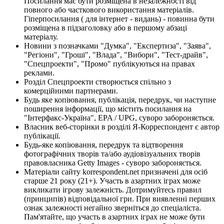
Посилання має бути розміщена в незалежності від
повного або часткового використання матеріалів.
Гіперпосилання ( для інтернет - видань) - повинна бути
розміщена в підзаголовку або в першому абзаці
матеріалу.
Новини з позначками "Думка", "Експертиза", "Заява",
"Регіони", "Гроші", "Влада", "Вибори", "Тест-драйв",
"Спецпроекти", "Промо" публікуються на правах
реклами.
Розділ Спецпроекти створюється спільно з
комерційними партнерами.
Будь яке копіювання, публікація, передрук, чи наступне
поширення інформації, що містить посилання на
"Інтерфакс-Україна", EPA / UPG, суворо забороняється.
Власник веб-сторінки в розділі Я-Корреспондент є автор
публікації.
Будь-яке копіювання, передрук та відтворення
фотографічних творів та/або аудіовізуальних творів
правовласника Getty Images - суворо забороняється.
Матеріали сайту korrespondent.net призначені для осіб
старше 21 року (21+). Участь в азартних іграх може
викликати ігрову залежність. Дотримуйтесь правил
(принципів) відповідальної гри. При виявленні перших
ознак залежності негайно зверніться до спеціаліста.
Пам'ятайте, що участь в азартних іграх не може бути