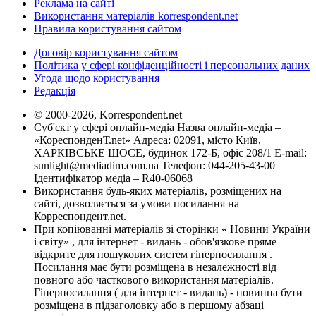
Реклама на сайті
Використання матеріалів korrespondent.net
Правила користування сайтом
Договір користування сайтом
Політика у сфері конфіденційності і персональних даних
Угода щодо користування
Редакція
© 2000-2026, Korrespondent.net
Суб'єкт у сфері онлайн-медіа Назва онлайн-медіа –
«КореспонденТ.net» Адреса: 02091, місто Київ,
ХАРКІВСЬКЕ ШОСЕ, будинок 172-Б, офіс 208/1 E-mail:
sunlight@mediadim.com.ua
Телефон: 044-205-43-00
Ідентифікатор медіа – R40-06068
Використання будь-яких матеріалів, розміщених на
сайті, дозволяється за умови посилання на
Корреспондент.net.
При копіюванні матеріалів зі сторінки « Новини України
і світу» , для інтернет - видань - обов'язкове пряме
відкрите для пошукових систем гіперпосилання .
Посилання має бути розміщена в незалежності від
повного або часткового використання матеріалів.
Гіперпосилання ( для інтернет - видань) - повинна бути
розміщена в підзаголовку або в першому абзаці