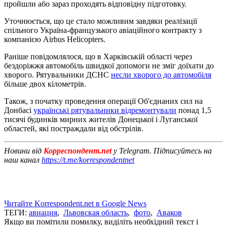
пройшли або зараз проходять відповідну підготовку.
Уточнюється, що це стало можливим завдяки реалізації
спільного Україна-французького авіаційного контракту з
компанією Airbus Helicopters.
Раніше повідомлялося, що в Харківській області через
бездоріжжя автомобіль швидкої допомоги не зміг доїхати до
хворого. Рятувальники ДСНС
несли хворого до автомобіля
більше двох кілометрів.
Також, з початку проведення операції Об'єднаних сил на
Донбасі
українські рятувальники відремонтували
понад 1,5
тисячі будинків мирних жителів Донецької і Луганської
областей, які постраждали від обстрілів.
Новини від
Корреспондент.net
у Telegram. Підписуйтесь на
наш канал
https://t.me/korrespondentnet
Читайте Korrespondent.net в Google News
ТЕГИ:
авиация
,
Львовская область
,
фото
,
Аваков
Якщо ви помітили помилку, виділіть необхідний текст і