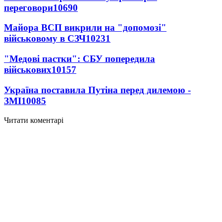
переговори
10690
Майора ВСП викрили на "допомозі"
військовому в СЗЧ
10231
"Медові пастки": СБУ попередила
військових
10157
Україна поставила Путіна перед дилемою -
ЗМІ
10085
Читати коментарі