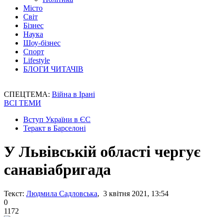
Місто
Світ
Бізнес
Наука
Шоу-бізнес
Спорт
Lifestyle
БЛОГИ ЧИТАЧІВ
СПЕЦТЕМА:
Війна в Ірані
ВСІ ТЕМИ
Вступ України в ЄС
Теракт в Барселоні
У Львівській області чергує
санавіабригада
Текст:
Людмила Садловська
, 3 квітня 2021, 13:54
0
1172