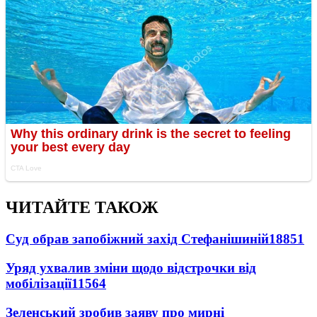
ЧИТАЙТЕ ТАКОЖ
Суд обрав запобіжний захід Стефанішиній
18851
Уряд ухвалив зміни щодо відстрочки від
мобілізації
11564
Зеленський зробив заяву про мирні