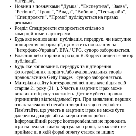
матеріалу.
Новини з позначками "Думка", "Експертиза", "Заява",
"Регіони", "Гроші", "Влада", "Вибори", "Тест-драйв",
"Спецпроекти", "Промо" публікуються на правах
реклами.
Розділ Спецпроекти створюється спільно з
комерційними партнерами.
Будь яке копіювання, публікація, передрук, чи наступне
поширення інформації, що містить посилання на
"Інтерфакс-Україна", EPA / UPG, суворо забороняється.
Власник веб-сторінки в розділі Я-Корреспондент є автор
публікації.
Будь-яке копіювання, передрук та відтворення
фотографічних творів та/або аудіовізуальних творів
правовласника Getty Images - суворо забороняється.
Матеріали сайту korrespondent.net призначені для осіб
старше 21 року (21+). Участь в азартних іграх може
викликати ігрову залежність. Дотримуйтесь правил
(принципів) відповідальної гри. При виявленні перших
ознак залежності негайно зверніться до спеціаліста.
Пам'ятайте, що участь в азартних іграх не може бути
джерелом доходів або альтернативою роботі.
Інформаційний ресурс korrespondent.net не проводить
ігри на реальні та/або віртуальні гроші, також сайт не
приймає ні в якій формі оплату ставок та інших