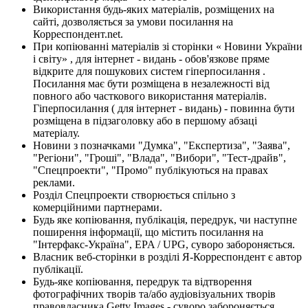
Використання будь-яких матеріалів, розміщених на
сайті, дозволяється за умови посилання на
Корреспондент.net.
При копіюванні матеріалів зі сторінки « Новини України
і світу» , для інтернет - видань - обов'язкове пряме
відкрите для пошукових систем гіперпосилання .
Посилання має бути розміщена в незалежності від
повного або часткового використання матеріалів.
Гіперпосилання ( для інтернет - видань) - повинна бути
розміщена в підзаголовку або в першому абзаці
матеріалу.
Новини з позначками "Думка", "Експертиза", "Заява",
"Регіони", "Гроші", "Влада", "Вибори", "Тест-драйв",
"Спецпроекти", "Промо" публікуються на правах
реклами.
Розділ Спецпроекти створюється спільно з
комерційними партнерами.
Будь яке копіювання, публікація, передрук, чи наступне
поширення інформації, що містить посилання на
"Інтерфакс-Україна", EPA / UPG, суворо забороняється.
Власник веб-сторінки в розділі Я-Корреспондент є автор
публікації.
Будь-яке копіювання, передрук та відтворення
фотографічних творів та/або аудіовізуальних творів
правовласника Getty Images - суворо забороняється.