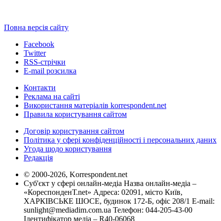
Повна версія сайту
Facebook
Twitter
RSS-стрічки
E-mail розсилка
Контакти
Реклама на сайті
Використання матеріалів korrespondent.net
Правила користування сайтом
Договір користування сайтом
Політика у сфері конфіденційності і персональних даних
Угода щодо користування
Редакція
© 2000-2026, Korrespondent.net
Суб'єкт у сфері онлайн-медіа Назва онлайн-медіа –
«КореспонденТ.net» Адреса: 02091, місто Київ,
ХАРКІВСЬКЕ ШОСЕ, будинок 172-Б, офіс 208/1 E-mail:
sunlight@mediadim.com.ua
Телефон: 044-205-43-00
Ідентифікатор медіа – R40-06068