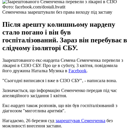
Фото: facebook.com/dostali.hvatit
Семенченка заарештували без права виходу під заставу
Після арешту колишньому нардепу
стало погано і він був
госпіталізований. Зараз він перебуває в
слідчому ізоляторі СБУ.
Заарештованого екс-нардепа Семена Семенченка перевели з
лікарні в СІЗО СБУ. Про це в суботу, 3 квітня, повідомила
його дружина Наталка Музика в
Facebook
.
"Сьогодні виписався і вже в СІЗО СБУ", - написала вона.
Зазначається, що інформацію Семенченко передав під час
апеляційного засідання 1 квітня.
Екс-нардеп також розповів, що він був госпіталізований з
діагнозом "миготлива аритмія".
Нагадаємо, 26 березня суд
заарештував Семенченка
без
можливості внесення застави.