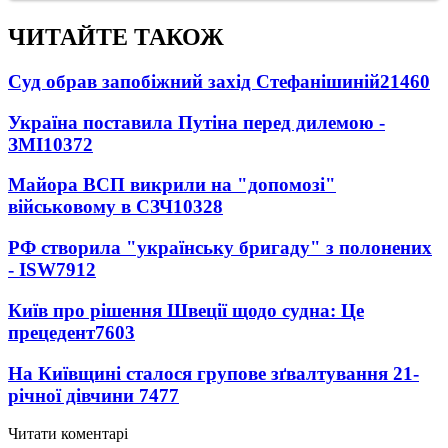
ЧИТАЙТЕ ТАКОЖ
Суд обрав запобіжний захід Стефанішиній
21460
Україна поставила Путіна перед дилемою -
ЗМІ
10372
Майора ВСП викрили на "допомозі"
військовому в СЗЧ
10328
РФ створила "українську бригаду" з полонених
- ISW
7912
Київ про рішення Швеції щодо судна: Це
прецедент
7603
На Київщині сталося групове зґвалтування 21-
річної дівчини
7477
Читати коментарі