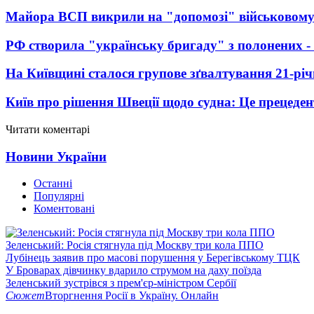
Майора ВСП викрили на "допомозі" військовому
РФ створила "українську бригаду" з полонених -
На Київщині сталося групове зґвалтування 21-річ
Київ про рішення Швеції щодо судна: Це прецеден
Читати коментарі
Новини України
Останні
Популярні
Коментовані
Зеленський: Росія стягнула під Москву три кола ППО
Лубінець заявив про масові порушення у Берегівському ТЦК
У Броварах дівчинку вдарило струмом на даху поїзда
Зеленський зустрівся з прем'єр-міністром Сербії
Сюжет
Вторгнення Росії в Україну. Онлайн