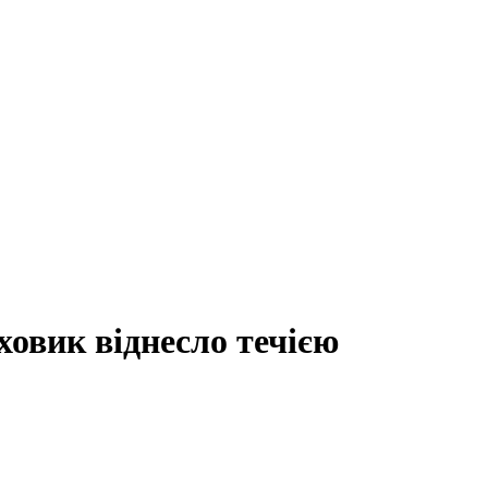
ховик віднесло течією