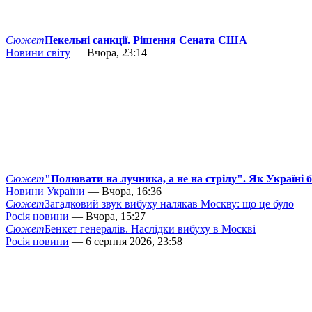
Сюжет
Пекельні санкції. Рішення Сената США
Новини світу
— Вчора, 23:14
Сюжет
"Полювати на лучника, а не на стрілу". Як Україні 
Новини України
— Вчора, 16:36
Сюжет
Загадковий звук вибуху налякав Москву: що це було
Росія новини
— Вчора, 15:27
Сюжет
Бенкет генералів. Наслідки вибуху в Москві
Росія новини
— 6 серпня 2026, 23:58