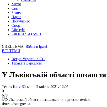
Місто
Світ
Бізнес
Наука
Шоу-бізнес
Спорт
Lifestyle
БЛОГИ ЧИТАЧІВ
СПЕЦТЕМА:
Війна в Ірані
ВСІ ТЕМИ
Вступ України в ЄС
Теракт в Барселоні
У Львівській області позашля
Текст:
Катя Юськів
, 5 квітня 2021, 12:05
0
678
Фото: dsns.gov.ua