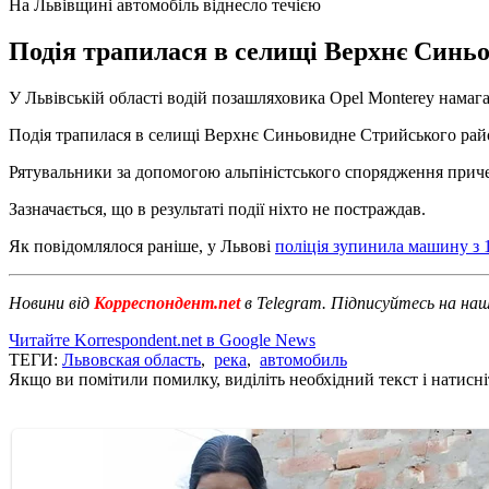
На Львівщині автомобіль віднесло течією
Подія трапилася в селищі Верхнє Синьов
У Львівській області водій позашляховика Opel Monterey намага
Подія трапилася в селищі Верхнє Синьовидне Стрийського рай
Рятувальники за допомогою альпіністського спорядження причеп
Зазначається, що в результаті події ніхто не постраждав.
Як повідомлялося раніше, у Львові
поліція зупинила машину з 
Новини від
Корреспондент.net
в Telegram. Підписуйтесь на на
Читайте Korrespondent.net в Google News
ТЕГИ:
Львовская область
,
река
,
автомобиль
Якщо ви помітили помилку, виділіть необхідний текст і натисніт