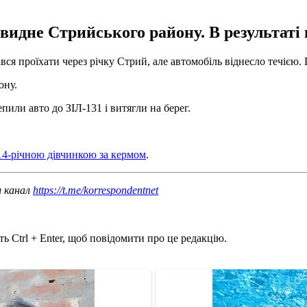
идне Стрийського району. В результаті 
вся проїхати через річку Стрий, але автомобіль віднесло течією.
ону.
или авто до ЗІЛ-131 і витягли на берег.
14-річною дівчинкою за кермом
.
ш канал
https://t.me/korrespondentnet
ь Ctrl + Enter, щоб повідомити про це редакцію.