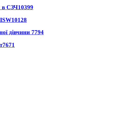
 в СЗЧ
10399
 ISW
10128
ної дівчини
7794
т
7671