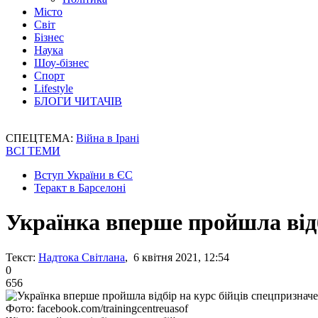
Місто
Світ
Бізнес
Наука
Шоу-бізнес
Спорт
Lifestyle
БЛОГИ ЧИТАЧІВ
СПЕЦТЕМА:
Війна в Ірані
ВСІ ТЕМИ
Вступ України в ЄС
Теракт в Барселоні
Українка вперше пройшла відб
Текст:
Надтока Світлана
, 6 квітня 2021, 12:54
0
656
Фото: facebook.com/trainingcentreuasof