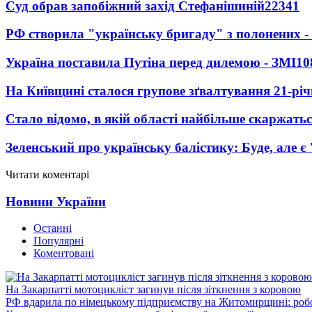
Суд обрав запобіжний захід Стефанішиній
22341
РФ створила "українську бригаду" з полонених -
Україна поставила Путіна перед дилемою - ЗМІ
10
На Київщині сталося групове зґвалтування 21-річ
Стало відомо, в якій області найбільше скаржать
Зеленський про українську балістику: Буде, але є
Читати коментарі
Новини України
Останні
Популярні
Коментовані
На Закарпатті мотоцикліст загинув після зіткнення з коровою
РФ вдарила по німецькому підприємству на Житомирщині: роб