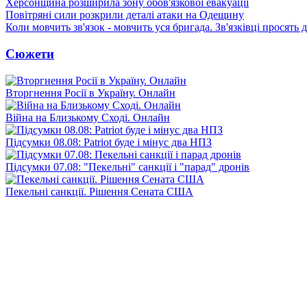
Херсонщина розширила зону обов'язкової евакуації
Повітряні сили розкрили деталі атаки на Одещину
Коли мовчить зв'язок - мовчить уся бригада. Зв'язківці просять
Сюжети
Вторгнення Росії в Україну. Онлайн
Війна на Близькому Сході. Онлайн
Підсумки 08.08: Patriot буде і мінус два НПЗ
Підсумки 07.08: "Пекельні" санкції і "парад" дронів
Пекельні санкції. Рішення Сената США