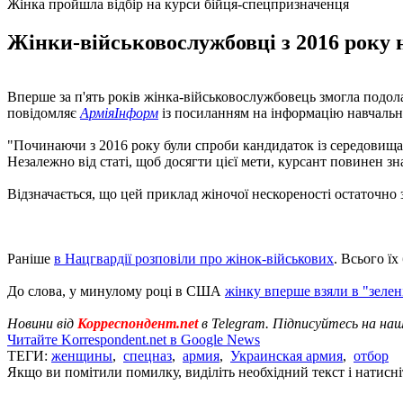
Жінка пройшла відбір на курси бійця-спецпризначенця
Жінки-військовослужбовці з 2016 року н
Вперше за п'ять років жінка-військовослужбовець змогла подол
повідомляє
АрміяІнформ
із посиланням на інформацію навчальн
"Починаючи з 2016 року були спроби кандидаток із середовища 
Незалежно від статі, щоб досягти цієї мети, курсант повинен знай
Відзначається, що цей приклад жіночої нескореності остаточно з
Раніше
в Нацгвардії розповіли про жінок-військових
. Всього їх
До слова, у минулому році в США
жінку вперше взяли в "зелен
Новини від
Корреспондент.net
в Telegram. Підписуйтесь на на
Читайте Korrespondent.net в Google News
ТЕГИ:
женщины
,
спецназ
,
армия
,
Украинская армия
,
отбор
Якщо ви помітили помилку, виділіть необхідний текст і натисніт