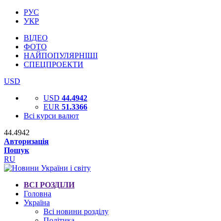
РУС
УКР
ВІДЕО
ФОТО
НАЙПОПУЛЯРНІШІ
СПЕЦПРОЕКТИ
USD
USD
44.4942
EUR
51.3366
Всі курси валют
44.4942
Авторизація
Пошук
RU
ВСІ РОЗДІЛИ
Головна
Україна
Всі новини розділу
Політика