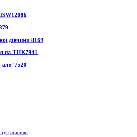
 ISW
12086
879
ної дівчини
8169
ся на ТЦК
7941
 "але"
7520
оту зупинили