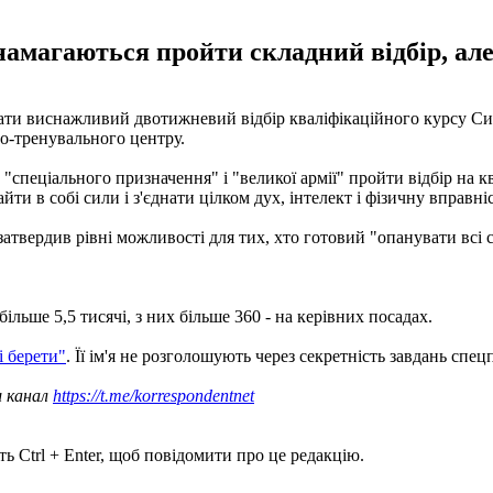
амагаються пройти складний відбір, але
ати виснажливий двотижневий відбір кваліфікаційного курсу Сил 
о-тренувального центру.
"спеціального призначення" і "великої армії" пройти відбір на 
ти в собі сили і з'єднати цілком дух, інтелект і фізичну вправніс
атвердив рівні можливості для тих, хто готовий "опанувати всі с
 більше 5,5 тисячі, з них більше 360 - на керівних посадах.
і берети"
. Її ім'я не розголошують через секретність завдань спецп
ш канал
https://t.me/korrespondentnet
ь Ctrl + Enter, щоб повідомити про це редакцію.