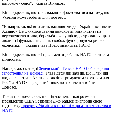
широкому сенсі", - сказав Вінніков.
Він підкреслив, що зараз важливо фокусуватися на тому, що
Україна може зробити для прогресу.
"Є напрямки, які визнають важливими для України всі члени
Альянсу. Це функціонування демократичних інститутів,
верховенство права, боротьба з корупцією, дотримання прав
людини і фундаментальних свобод, функціонуюча ринкова
економіка", - сказав глава Представництва НАТО.
Він підкреслив, що всі ці елементи роблять НАТО альянсом
цінностей.
Нагадаємо, сьогодні
Зеленський і Генсек НАТО обговорили
загострення на Донбасі
. Глава держави заявив, що План дій
щодо членства в Альянсі став би стримуючим фактором для
Росії, а НАТО - це єдиний шлях до закінчення війни на
Донбасі.
Також повідомлялося, що під час недавньої розмови
президентів США і України Джо Байден висловив свою
підтримку
прогресу України в питанні отримання членства в
НАТО
.