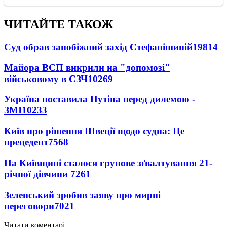
ЧИТАЙТЕ ТАКОЖ
Суд обрав запобіжний захід Стефанішиній
19814
Майора ВСП викрили на "допомозі"
військовому в СЗЧ
10269
Україна поставила Путіна перед дилемою -
ЗМІ
10233
Київ про рішення Швеції щодо судна: Це
прецедент
7568
На Київщині сталося групове зґвалтування 21-
річної дівчини
7261
Зеленський зробив заяву про мирні
переговори
7021
Читати коментарі