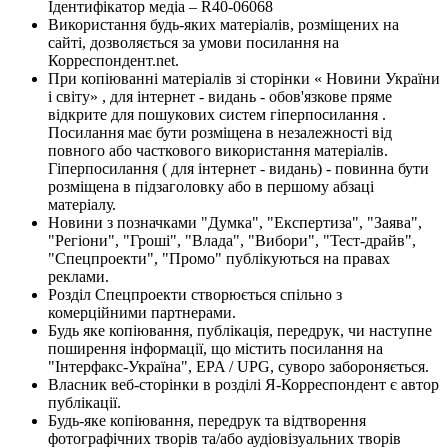
Ідентифікатор медіа – R40-06068
Використання будь-яких матеріалів, розміщених на
сайті, дозволяється за умови посилання на
Корреспондент.net.
При копіюванні матеріалів зі сторінки « Новини України
і світу» , для інтернет - видань - обов'язкове пряме
відкрите для пошукових систем гіперпосилання .
Посилання має бути розміщена в незалежності від
повного або часткового використання матеріалів.
Гіперпосилання ( для інтернет - видань) - повинна бути
розміщена в підзаголовку або в першому абзаці
матеріалу.
Новини з позначками "Думка", "Експертиза", "Заява",
"Регіони", "Гроші", "Влада", "Вибори", "Тест-драйв",
"Спецпроекти", "Промо" публікуються на правах
реклами.
Розділ Спецпроекти створюється спільно з
комерційними партнерами.
Будь яке копіювання, публікація, передрук, чи наступне
поширення інформації, що містить посилання на
"Інтерфакс-Україна", EPA / UPG, суворо забороняється.
Власник веб-сторінки в розділі Я-Корреспондент є автор
публікації.
Будь-яке копіювання, передрук та відтворення
фотографічних творів та/або аудіовізуальних творів