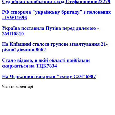
Суд обрав запобіжний захід Стефанішиній
22279
РФ створила "українську бригаду" з полонених
- ISW
11696
Україна поставила Путіна перед дилемою -
ЗМІ
10810
На Київщині сталося групове зґвалтування 21-
річної дівчини
8062
Стало відомо, в якій області найбільше
скаржаться на ТЦК
7834
На Черкащині викрили "схему СЗЧ"
6987
Читати коментарі