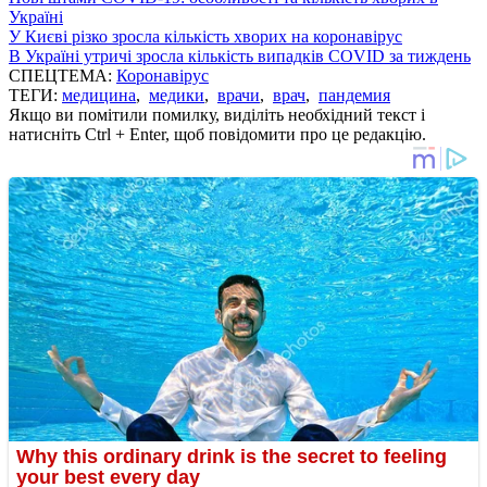
Україні
У Києві різко зросла кількість хворих на коронавірус
В Україні утричі зросла кількість випадків COVID за тиждень
СПЕЦТЕМА:
Коронавірус
ТЕГИ:
медицина
,
медики
,
врачи
,
врач
,
пандемия
Якщо ви помітили помилку, виділіть необхідний текст і
натисніть Ctrl + Enter, щоб повідомити про це редакцію.