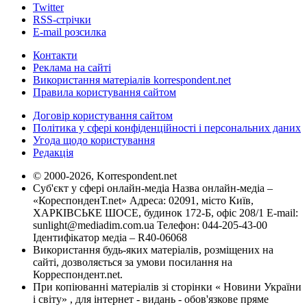
Twitter
RSS-стрічки
E-mail розсилка
Контакти
Реклама на сайті
Використання матеріалів korrespondent.net
Правила користування сайтом
Договір користування сайтом
Політика у сфері конфіденційності і персональних даних
Угода щодо користування
Редакція
© 2000-2026, Korrespondent.net
Суб'єкт у сфері онлайн-медіа Назва онлайн-медіа –
«КореспонденТ.net» Адреса: 02091, місто Київ,
ХАРКІВСЬКЕ ШОСЕ, будинок 172-Б, офіс 208/1 E-mail:
sunlight@mediadim.com.ua
Телефон: 044-205-43-00
Ідентифікатор медіа – R40-06068
Використання будь-яких матеріалів, розміщених на
сайті, дозволяється за умови посилання на
Корреспондент.net.
При копіюванні матеріалів зі сторінки « Новини України
і світу» , для інтернет - видань - обов'язкове пряме