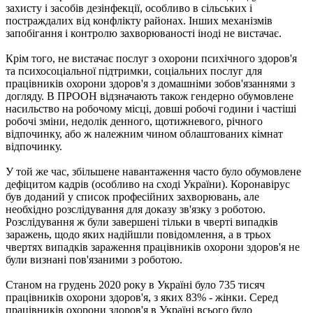
захисту і засобів дезінфекції, особливо в сільських і
постраждалих від конфлікту районах. Інших механізмів
запобігання і контролю захворюваності іноді не вистачає.
Крім того, не вистачає послуг з охорони психічного здоров'я
та психосоціальної підтримки, соціальних послуг для
працівників охорони здоров'я з домашніми зобов'язаннями з
догляду. В ПРООН відзначають також гендерно обумовлене
насильство на робочому місці, довші робочі години і частіші
робочі зміни, недолік денного, щотижневого, річного
відпочинку, або ж належним чином облаштованих кімнат
відпочинку.
У той же час, збільшене навантаження часто було обумовлене ​​
дефіцитом кадрів (особливо на сході України). Коронавірус
був доданий у список професійних захворювань, але
необхідно розслідування для доказу зв'язку з роботою.
Розслідування ж були завершені тільки в чверті випадків
заражень, щодо яких надійшли повідомлення, а в трьох
чвертях випадків зараження працівників охорони здоров'я не
були визнані пов'язаними з роботою.
Станом на грудень 2020 року в Україні було 735 тисяч
працівників охорони здоров'я, з яких 83% - жінки. Серед
працівників охорони здоров'я в Україні всього було