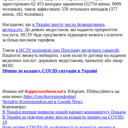
зареєстровано 62 453 випадки зараження (52754 жінки, 9699
чоловіків), також зафіксовано 559 летальних випадків (377
жінок, 182 чоловіки).
Нагадаємо, що
в Україні зросте число безкоштовних
медпослуг.
До деяких медустанов, які надають пріоритетні
послуги, НСЗУ буде пред'являти підвищені вимоги і платити
за більш високим тарифом.
Також
в НСЗУ розповіли про Програму медичних гарантій
.
Пацієнти зможуть вибирати, з ким укласти договір на надання
медичних послуг: державну медустанову, приватну або лікар-
ФОП.
Мчимо до колапсу. COVID-ситуація в Україні
Новини від
Корреспондент.net
в Telegram. Підписуйтесь на
наш канал
https://t.me/korrespondentnet
Читайте Korrespondent.net в Google News
Коронавірус
В Україні вперше виявили новий варіант коронавірусу Цикада
В Україні за тиждень різко зросла кількість хворих на COVID-
19
Нові штами COVID-19: особливості та кількість хворих в