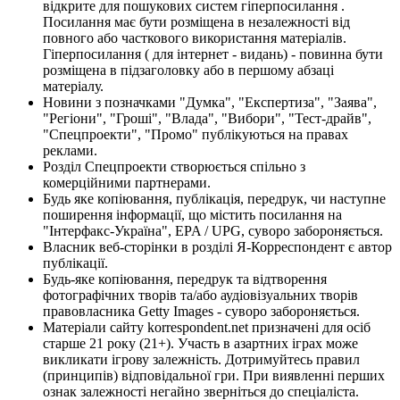
відкрите для пошукових систем гіперпосилання .
Посилання має бути розміщена в незалежності від
повного або часткового використання матеріалів.
Гіперпосилання ( для інтернет - видань) - повинна бути
розміщена в підзаголовку або в першому абзаці
матеріалу.
Новини з позначками "Думка", "Експертиза", "Заява",
"Регіони", "Гроші", "Влада", "Вибори", "Тест-драйв",
"Спецпроекти", "Промо" публікуються на правах
реклами.
Розділ Спецпроекти створюється спільно з
комерційними партнерами.
Будь яке копіювання, публікація, передрук, чи наступне
поширення інформації, що містить посилання на
"Інтерфакс-Україна", EPA / UPG, суворо забороняється.
Власник веб-сторінки в розділі Я-Корреспондент є автор
публікації.
Будь-яке копіювання, передрук та відтворення
фотографічних творів та/або аудіовізуальних творів
правовласника Getty Images - суворо забороняється.
Матеріали сайту korrespondent.net призначені для осіб
старше 21 року (21+). Участь в азартних іграх може
викликати ігрову залежність. Дотримуйтесь правил
(принципів) відповідальної гри. При виявленні перших
ознак залежності негайно зверніться до спеціаліста.