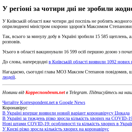
У регіоні за чотири дні не зробили жод
У Київській області вже чотири дні поспіль не роблять жодного
оприлюднені міністром охорони здоров'я Максимом Степановим
Так, всього за минулу добу в Україні зробили 15 585 щеплень, а
розповів.
Усього в області вакцинували 16 599 осіб першою дозою з початку
До слова, напередодні
в Київській області виявили 1092 нових
Нагадаємо, сьогодні глава МОЗ Максим Степанов повідомив, 
людей
.
Новини від
Корреспондент.net
в Telegram. Підписуйтесь на на
Читайте Korrespondent.net в Google News
Коронавірус
В Україні вперше виявили новий варіант коронавірусу Цикада
В Україні за тиждень різко зросла кількість хворих на COVID-1
Нові штами COVID-19: особливості та кількість хворих в Украї
У Києві різко зросла кількість хворих на коронавірус