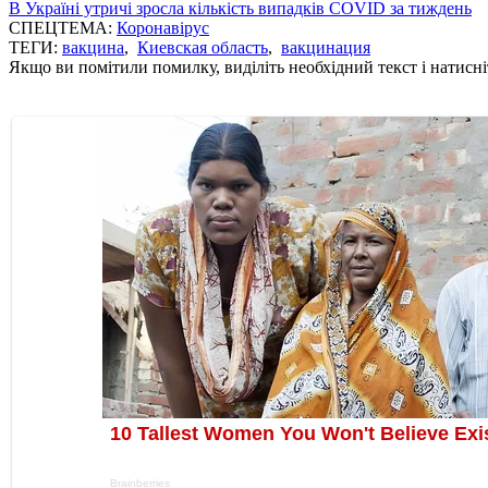
В Україні утричі зросла кількість випадків COVID за тиждень
СПЕЦТЕМА:
Коронавірус
ТЕГИ:
вакцина
,
Киевская область
,
вакцинация
Якщо ви помітили помилку, виділіть необхідний текст і натисніт