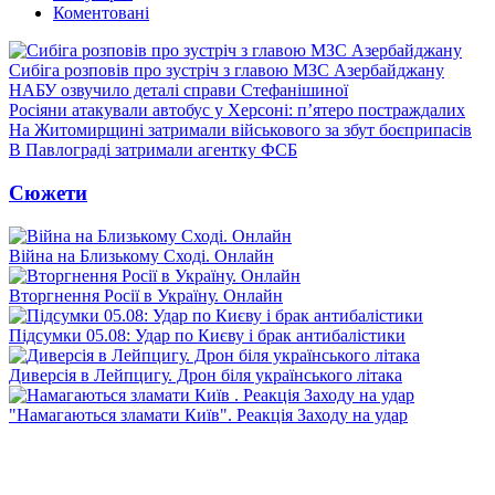
Коментовані
Сибіга розповів про зустріч з главою МЗС Азербайджану
НАБУ озвучило деталі справи Стефанішиної
Росіяни атакували автобус у Херсоні: п’ятеро постраждалих
На Житомирщині затримали військового за збут боєприпасів
В Павлограді затримали агентку ФСБ
Сюжети
Війна на Близькому Сході. Онлайн
Вторгнення Росії в Україну. Онлайн
Підсумки 05.08: Удар по Києву і брак антибалістики
Диверсія в Лейпцигу. Дрон біля українського літака
"Намагаються зламати Київ". Реакція Заходу на удар