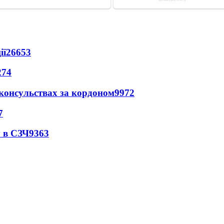
ії
26653
274
 консульствах за кордоном
9972
7
 в СЗЧ
9363