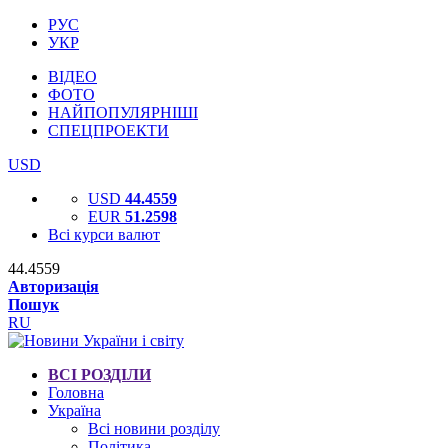
РУС
УКР
ВІДЕО
ФОТО
НАЙПОПУЛЯРНІШІ
СПЕЦПРОЕКТИ
USD
USD
44.4559
EUR
51.2598
Всі курси валют
44.4559
Авторизація
Пошук
RU
ВСІ РОЗДІЛИ
Головна
Україна
Всі новини розділу
Політика