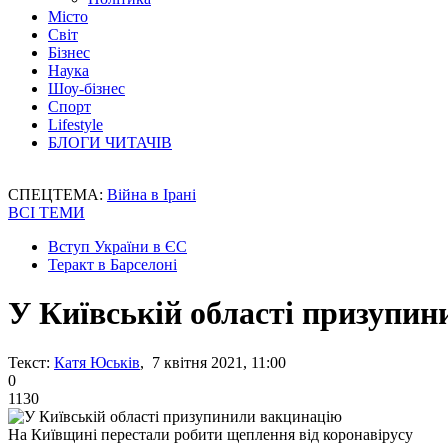
Місто
Світ
Бізнес
Наука
Шоу-бізнес
Спорт
Lifestyle
БЛОГИ ЧИТАЧІВ
СПЕЦТЕМА:
Війна в Ірані
ВСІ ТЕМИ
Вступ України в ЄС
Теракт в Барселоні
У Київській області призупи
Текст:
Катя Юськів
, 7 квітня 2021, 11:00
0
1130
На Київщині перестали робити щеплення від коронавірусу