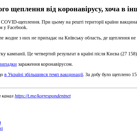
ного щеплення від коронавірусу, хоча в і
 COVID-щеплення. При цьому на решті території країни вакцинаці
 у Facebook.
ле жодне з них не припадає на Київську область, де щеплення не 
 кампанії. Це четвертий результат в країні після Києва (27 158),
 випадки
зараження коронавірусом.
що
в Україні збільшився темп вакцинації
. За добу було щеплено 15
ш канал
https://t.me/korrespondentnet
9
ні