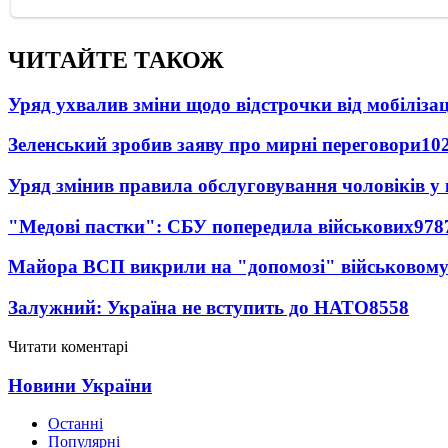
ЧИТАЙТЕ ТАКОЖ
Уряд ухвалив зміни щодо відстрочки від мобілізац
Зеленський зробив заяву про мирні переговори
10
Уряд змінив правила обслуговування чоловіків у
"Медові пастки": СБУ попередила військових
978
Майора ВСП викрили на "допомозі" військовому
Залужний: Україна не вступить до НАТО
8558
Читати коментарі
Новини України
Останні
Популярні