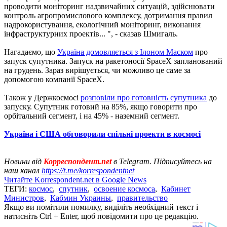
проводити моніторинг надзвичайних ситуацій, здійснювати
контроль агропромислового комплексу, дотримання правил
надрокористування, екологічний моніторинг, виконання
інфраструктурних проектів... ", - сказав Шмигаль.
Нагадаємо, що
Україна домовляється з Ілоном Маском
про
запуск супутника. Запуск на ракетоносії SpaceX запланований
на грудень. Зараз вирішується, чи можливо це саме за
допомогою компанії SpaceX.
Також у Держкосмосі
розповіли про готовність супутника
до
запуску. Супутник готовий на 85%, якщо говорити про
орбітальний сегмент, і на 45% - наземний сегмент.
Україна і США обговорили спільні проекти в космосі
Новини від
Корреспондент.net
в Telegram. Підписуйтесь на
наш канал
https://t.me/korrespondentnet
Читайте Korrespondent.net в Google News
ТЕГИ:
космос
,
спутник
,
освоение космоса
,
Кабинет
Министров
,
Кабмин Украины
,
правительство
Якщо ви помітили помилку, виділіть необхідний текст і
натисніть Ctrl + Enter, щоб повідомити про це редакцію.