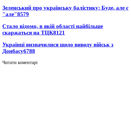
Зеленський про українську балістику: Буде, але є
"але"
8579
Стало відомо, в якій області найбільше
скаржаться на ТЦК
8121
Українці визначилися щодо виводу військ з
Донбасу
6788
Читати коментарі