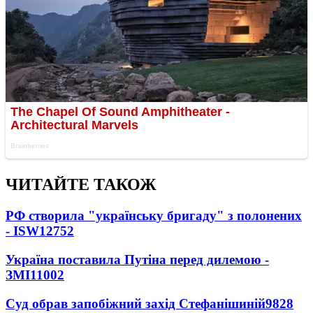
ЧИТАЙТЕ ТАКОЖ
РФ створила "українську бригаду" з полонених
- ISW
12752
Україна поставила Путіна перед дилемою -
ЗМІ
11002
Суд обрав запобіжний захід Стефанішиній
9828