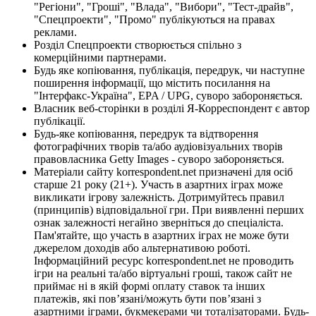
"Регіони", "Гроші", "Влада", "Вибори", "Тест-драйв",
"Спецпроекти", "Промо" публікуються на правах
реклами.
Розділ Спецпроекти створюється спільно з
комерційними партнерами.
Будь яке копіювання, публікація, передрук, чи наступне
поширення інформації, що містить посилання на
"Інтерфакс-Україна", EPA / UPG, суворо забороняється.
Власник веб-сторінки в розділі Я-Корреспондент є автор
публікації.
Будь-яке копіювання, передрук та відтворення
фотографічних творів та/або аудіовізуальних творів
правовласника Getty Images - суворо забороняється.
Матеріали сайту korrespondent.net призначені для осіб
старше 21 року (21+). Участь в азартних іграх може
викликати ігрову залежність. Дотримуйтесь правил
(принципів) відповідальної гри. При виявленні перших
ознак залежності негайно зверніться до спеціаліста.
Пам'ятайте, що участь в азартних іграх не може бути
джерелом доходів або альтернативою роботі.
Інформаційний ресурс korrespondent.net не проводить
ігри на реальні та/або віртуальні гроші, також сайт не
приймає ні в якій формі оплату ставок та інших
платежів, які пов’язані/можуть бути пов’язані з
азартними іграми, букмекерами чи тоталізаторами. Будь-