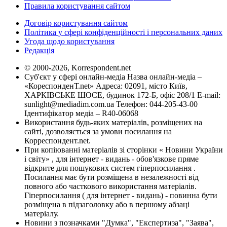
Правила користування сайтом
Договір користування сайтом
Політика у сфері конфіденційності і персональних даних
Угода щодо користування
Редакція
© 2000-2026, Korrespondent.net
Суб'єкт у сфері онлайн-медіа Назва онлайн-медіа –
«КореспонденТ.net» Адреса: 02091, місто Київ,
ХАРКІВСЬКЕ ШОСЕ, будинок 172-Б, офіс 208/1 E-mail:
sunlight@mediadim.com.ua
Телефон: 044-205-43-00
Ідентифікатор медіа – R40-06068
Використання будь-яких матеріалів, розміщених на
сайті, дозволяється за умови посилання на
Корреспондент.net.
При копіюванні матеріалів зі сторінки « Новини України
і світу» , для інтернет - видань - обов'язкове пряме
відкрите для пошукових систем гіперпосилання .
Посилання має бути розміщена в незалежності від
повного або часткового використання матеріалів.
Гіперпосилання ( для інтернет - видань) - повинна бути
розміщена в підзаголовку або в першому абзаці
матеріалу.
Новини з позначками "Думка", "Експертиза", "Заява",