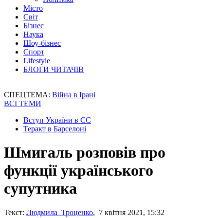
Місто
Світ
Бізнес
Наука
Шоу-бізнес
Спорт
Lifestyle
БЛОГИ ЧИТАЧІВ
СПЕЦТЕМА:
Війна в Ірані
ВСІ ТЕМИ
Вступ України в ЄС
Теракт в Барселоні
Шмигаль розповів про
функції українського
супутника
Текст:
Людмила Троценко
, 7 квітня 2021, 15:32