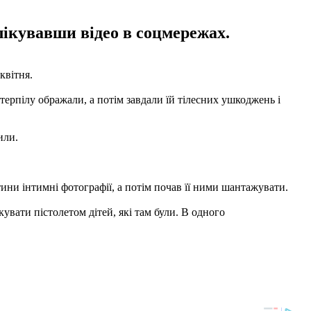
блікувавши відео в соцмережах.
квітня.
ерпілу ображали, а потім завдали їй тілесних ушкоджень і
или.
ини інтимні фотографії, а потім почав її ними шантажувати.
вати пістолетом дітей, які там були. В одного