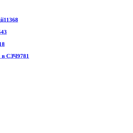
ії
11368
543
18
 в СЗЧ
9781