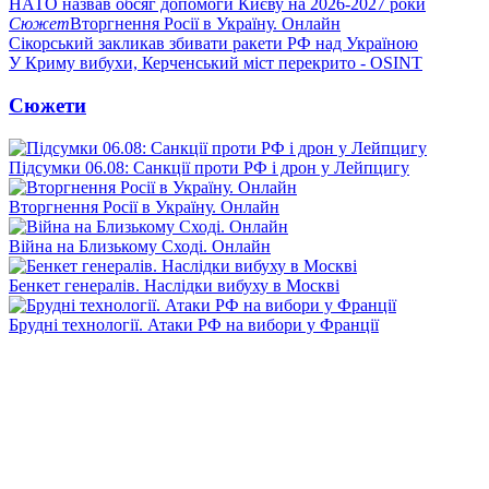
НАТО назвав обсяг допомоги Києву на 2026-2027 роки
Сюжет
Вторгнення Росії в Україну. Онлайн
Сікорський закликав збивати ракети РФ над Україною
У Криму вибухи, Керченський міст перекрито - OSINT
Сюжети
Підсумки 06.08: Санкції проти РФ і дрон у Лейпцигу
Вторгнення Росії в Україну. Онлайн
Війна на Близькому Сході. Онлайн
Бенкет генералів. Наслідки вибуху в Москві
Брудні технології. Атаки РФ на вибори у Франції