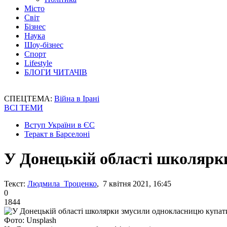
Місто
Світ
Бізнес
Наука
Шоу-бізнес
Спорт
Lifestyle
БЛОГИ ЧИТАЧІВ
СПЕЦТЕМА:
Війна в Ірані
ВСІ ТЕМИ
Вступ України в ЄС
Теракт в Барселоні
У Донецькій області школярк
Текст:
Людмила Троценко
, 7 квітня 2021, 16:45
0
1844
Фото: Unsplash