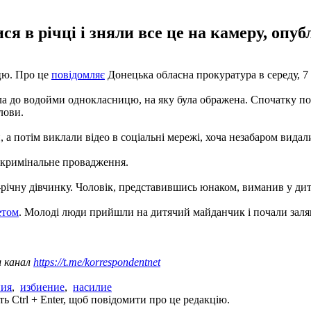
я в річці і зняли все це на камеру, опу
цю. Про це
повідомляє
Донецька обласна прокуратура в середу, 7 
ла до водойми однокласницю, на яку була ображена. Спочатку пот
лови.
 а потім виклали відео в соціальні мережі, хоча незабаром видал
о кримінальне провадження.
річну дівчинку. Чоловік, представившись юнаком, виманив у дит
етом
. Молоді люди прийшли на дитячий майданчик і почали заляку
ш канал
https://t.me/korrespondentnet
ния
,
избиение
,
насилие
ь Ctrl + Enter, щоб повідомити про це редакцію.