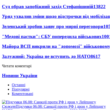
Суд обрав запобіжний захід Стефанішиній
13822
Уряд ухвалив зміни щодо відстрочки від мобілізац
Зеленський зробив заяву про мирні переговори
10
"Медові пастки": СБУ попередила військових
100
Майора ВСП викрили на "допомозі" військовому
Залужний: Україна не вступить до НАТО
8617
Читати коментарі
Новини України
Останні
Популярні
Коментовані
Сюжет
Підсумки 06.08: Санкції проти РФ і дрон у Лейпцигу