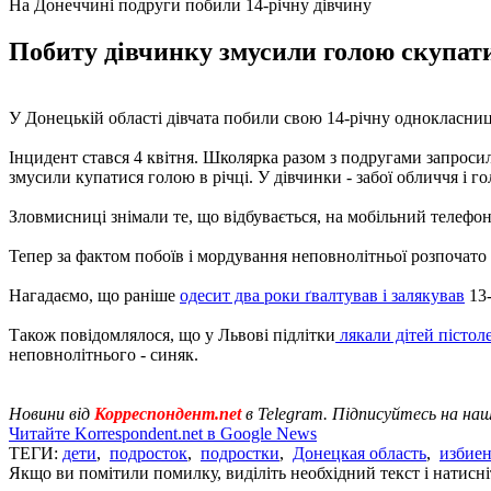
На Донеччині подруги побили 14-річну дівчину
Побиту дівчинку змусили голою скупатис
У Донецькій області дівчата побили свою 14-річну однокласни
Інцидент стався 4 квітня. Школярка разом з подругами запроси
змусили купатися голою в річці. У дівчинки - забої обличчя і го
Зловмисниці знімали те, що відбувається, на мобільний телефон,
Тепер за фактом побоїв і мордування неповнолітньої розпочат
Нагадаємо, що раніше
одесит два роки ґвалтував і залякував
13-
Також повідомлялося, що у Львові підлітки
лякали дітей пістол
неповнолітнього - синяк.
Новини від
Корреспондент.net
в Telegram. Підписуйтесь на на
Читайте Korrespondent.net в Google News
ТЕГИ:
дети
,
подросток
,
подростки
,
Донецкая область
,
избие
Якщо ви помітили помилку, виділіть необхідний текст і натисніт