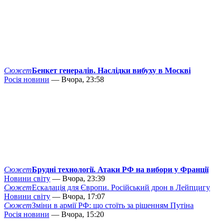
Сюжет
Бенкет генералів. Наслідки вибуху в Москві
Росія новини
— Вчора, 23:58
Сюжет
Брудні технології. Атаки РФ на вибори у Франції
Новини світу
— Вчора, 23:39
Сюжет
Ескалація для Європи. Російський дрон в Лейпцигу
Новини світу
— Вчора, 17:07
Сюжет
Зміни в армії РФ: що стоїть за рішенням Путіна
Росія новини
— Вчора, 15:20