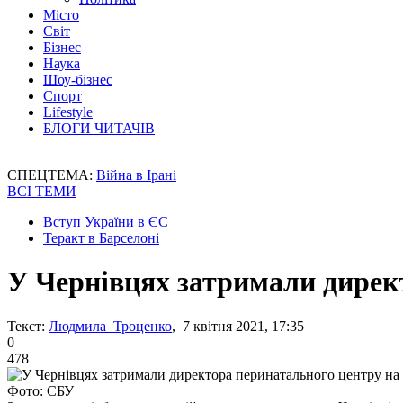
Місто
Світ
Бізнес
Наука
Шоу-бізнес
Спорт
Lifestyle
БЛОГИ ЧИТАЧІВ
СПЕЦТЕМА:
Війна в Ірані
ВСІ ТЕМИ
Вступ України в ЄС
Теракт в Барселоні
У Чернівцях затримали директ
Текст:
Людмила Троценко
, 7 квітня 2021, 17:35
0
478
Фото: СБУ