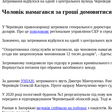
Затримання відбулося на одній з центральних вулиць Чернівців
Чоловік намагався за гроші домовитися
У Чернівцях правоохоронці затримали генерального директора о
доларів. Про це
повідомляє
регіональне управління СБУ в середу
Зазначено, що затримання відбулося на одній з центральних вул
"Оперативники спецслужби встановили, що чиновник намагався
угоди він запропонував чиновникам 12 тисяч доларів", - йдетьс
Затриманому повідомили про підозру в рамках кримінального пр
Вирішується питання про обрання запобіжного заходу.
За даними
УНІАН
, затриманого звуть Дмитро Манчуленко. Ран
Чернівців Олексій Каспрук. Проте щоразу Манчуленко через су
У 2020 році пологовий будинок №1 реорганізували під нову ко
передано в підпорядкування Чернівецькій обласній раді. Тоді
Раніше в Запоріжжі
медиків спіймали на поборах
з пацієнтів. К