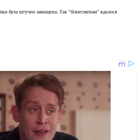
хніки була штучно завищена. Так "бізнесменам" вдалося