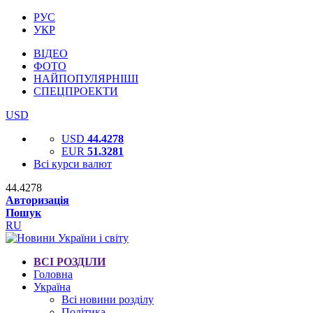
РУС
УКР
ВІДЕО
ФОТО
НАЙПОПУЛЯРНІШІ
СПЕЦПРОЕКТИ
USD
USD
44.4278
EUR
51.3281
Всі курси валют
44.4278
Авторизація
Пошук
RU
ВСІ РОЗДІЛИ
Головна
Україна
Всі новини розділу
Політика