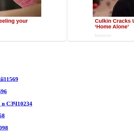
ії
11569
696
 в СЗЧ
10234
58
098