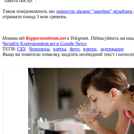
"пакета послуг".
Також повідомлялося, що
директор лікарні "заробив" мільйони
отримати понад 3 млн гривень.
Новини від
Корреспондент.net
в Telegram. Підписуйтесь на на
Читайте Korrespondent.net в Google News
ТЕГИ:
СБУ
,
Черновцы
,
взятка
,
фото
,
взятки
,
задержание
Якщо ви помітили помилку, виділіть необхідний текст і натисніт