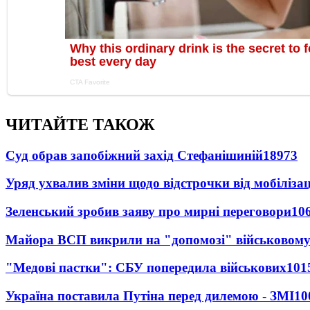
ЧИТАЙТЕ ТАКОЖ
Суд обрав запобіжний захід Стефанішиній
18973
Уряд ухвалив зміни щодо відстрочки від мобілізац
Зеленський зробив заяву про мирні переговори
10
Майора ВСП викрили на "допомозі" військовому
"Медові пастки": СБУ попередила військових
101
Україна поставила Путіна перед дилемою - ЗМІ
10