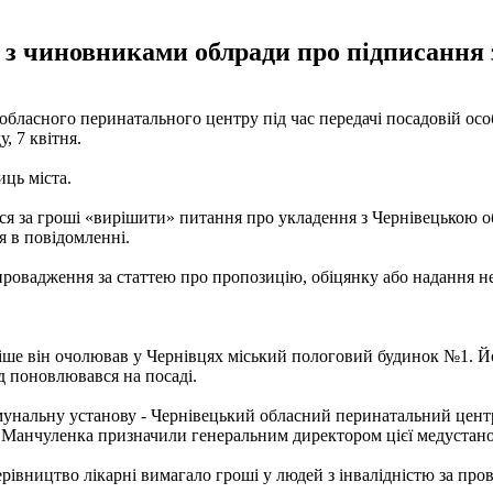
 з чиновниками облради про підписання з
бласного перинатального центру під час передачі посадовій особ
, 7 квітня.
иць міста.
 за гроші «вирішити» питання про укладення з Чернівецькою об
я в повідомленні.
овадження за статтею про пропозицію, обіцянку або надання неп
іше він очолював у Чернівцях міський пологовий будинок №1. Йо
д поновлювався на посаді.
мунальну установу - Чернівецький обласний перинатальний центр
 ж Манчуленка призначили генеральним директором цієї медустан
ерівництво лікарні вимагало гроші у людей з інвалідністю за про