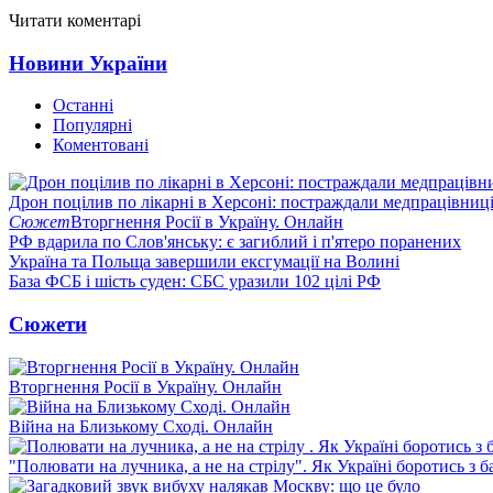
Читати коментарі
Новини України
Останні
Популярні
Коментовані
Дрон поцілив по лікарні в Херсоні: постраждали медпрацівниц
Сюжет
Вторгнення Росії в Україну. Онлайн
РФ вдарила по Слов'янську: є загиблий і п'ятеро поранених
Україна та Польща завершили ексгумації на Волині
База ФСБ і шість суден: СБС уразили 102 цілі РФ
Сюжети
Вторгнення Росії в Україну. Онлайн
Війна на Близькому Сході. Онлайн
"Полювати на лучника, а не на стрілу". Як Україні боротись з 