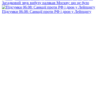
Загадковий звук вибуху налякав Москву: що це було
Підсумки 06.08: Санкції проти РФ і дрон у Лейпцигу