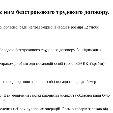
 ним безстрокового трудового договору.
і обласної ради неправомірної вигоди в розмірі 12 тисяч
лрадою безстрокового трудового договору. За підписання
равомірної вигоди посадовій особі (ч.3 ст.369 КК України).
го неодноразово звільняв з цієї посади попередній мер
. Цей медичний заклад рішенням міської та обласної ради було
ови.
ведення нейрохірургічних операцій. Розмір хабарів залежав від