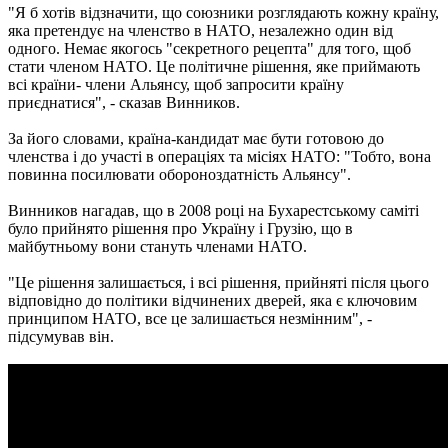
"Я б хотів відзначити, що союзники розглядають кожну країну,
яка претендує на членство в НАТО, незалежно один від
одного. Немає якогось "секретного рецепта" для того, щоб
стати членом НАТО. Це політичне рішення, яке приймають
всі країни- члени Альянсу, щоб запросити країну
приєднатися", - сказав Винников.
За його словами, країна-кандидат має бути готовою до
членства і до участі в операціях та місіях НАТО: "Тобто, вона
повинна посилювати обороноздатність Альянсу".
Винников нагадав, що в 2008 році на Бухарестському саміті
було прийнято рішення про Україну і Грузію, що в
майбутньому вони стануть членами НАТО.
"Це рішення залишається, і всі рішення, прийняті після цього
відповідно до політики відчинених дверей, яка є ключовим
принципом НАТО, все це залишається незмінним", -
підсумував він.