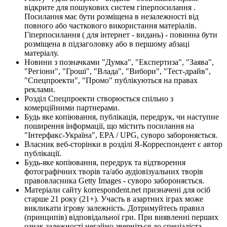
відкрите для пошукових систем гіперпосилання .
Посилання має бути розміщена в незалежності від
повного або часткового використання матеріалів.
Гіперпосилання ( для інтернет - видань) - повинна бути
розміщена в підзаголовку або в першому абзаці
матеріалу.
Новини з позначками "Думка", "Експертиза", "Заява",
"Регіони", "Гроші", "Влада", "Вибори", "Тест-драйв",
"Спецпроекти", "Промо" публікуються на правах
реклами.
Розділ Спецпроекти створюється спільно з
комерційними партнерами.
Будь яке копіювання, публікація, передрук, чи наступне
поширення інформації, що містить посилання на
"Інтерфакс-Україна", EPA / UPG, суворо забороняється.
Власник веб-сторінки в розділі Я-Корреспондент є автор
публікації.
Будь-яке копіювання, передрук та відтворення
фотографічних творів та/або аудіовізуальних творів
правовласника Getty Images - суворо забороняється.
Матеріали сайту korrespondent.net призначені для осіб
старше 21 року (21+). Участь в азартних іграх може
викликати ігрову залежність. Дотримуйтесь правил
(принципів) відповідальної гри. При виявленні перших
ознак залежності негайно зверніться до спеціаліста.