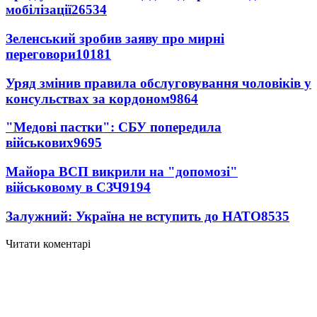
мобілізації
26534
Зеленський зробив заяву про мирні
переговори
10181
Уряд змінив правила обслуговування чоловіків у
консульствах за кордоном
9864
"Медові пастки": СБУ попередила
військових
9695
Майора ВСП викрили на "допомозі"
військовому в СЗЧ
9194
Залужний: Україна не вступить до НАТО
8535
Читати коментарі