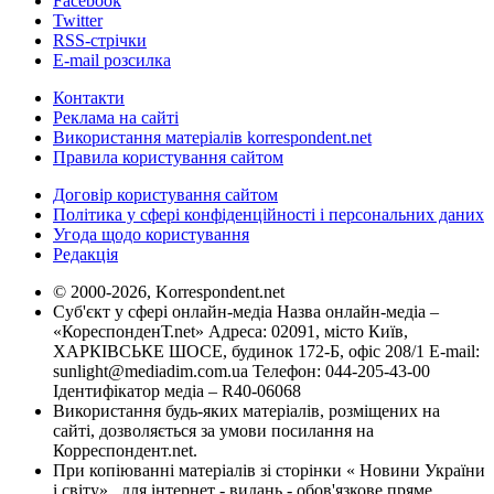
Facebook
Twitter
RSS-стрічки
E-mail розсилка
Контакти
Реклама на сайті
Використання матеріалів korrespondent.net
Правила користування сайтом
Договір користування сайтом
Політика у сфері конфіденційності і персональних даних
Угода щодо користування
Редакція
© 2000-2026, Korrespondent.net
Суб'єкт у сфері онлайн-медіа Назва онлайн-медіа –
«КореспонденТ.net» Адреса: 02091, місто Київ,
ХАРКІВСЬКЕ ШОСЕ, будинок 172-Б, офіс 208/1 E-mail:
sunlight@mediadim.com.ua
Телефон: 044-205-43-00
Ідентифікатор медіа – R40-06068
Використання будь-яких матеріалів, розміщених на
сайті, дозволяється за умови посилання на
Корреспондент.net.
При копіюванні матеріалів зі сторінки « Новини України
і світу» , для інтернет - видань - обов'язкове пряме