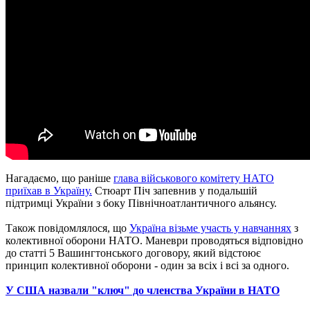
Нагадаємо, що раніше
глава військового комітету НАТО
приїхав в Україну.
Стюарт Піч запевнив у подальшій
підтримці України з боку Північноатлантичного альянсу.
Також повідомлялося, що
Україна візьме участь у навчаннях
з
колективної оборони НАТО. Маневри проводяться відповідно
до статті 5 Вашингтонського договору, який відстоює
принцип колективної оборони - один за всіх і всі за одного.
У США назвали "ключ" до членства України в НАТО