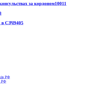
 консульствах за кордоном
10011
8
 в СЗЧ
9405
в РФ