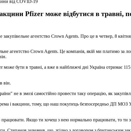
кцини від COVID-19
акцини Pfizer може відбутися в травні,
ьке закупівельне агентство Crown Agents. Про це в четвер, 8 кві
ьне агентство Crown Agents. Це компанія, якій ми платимо за лог
він.
може бути в травні, а вже в найближчі дні Україна отримає 115 т
в він.
їни" не в змозі самостійно провести таку операцію, як закупів
крема і вакцини, тому, що наш покупець безпосередньо ДП МОЗ Ук
ею працювати. Якщо ти хочеш з нею нормально працювати, то ти з
ги, Степанов зазначив, що, згідно з договором з британським зак