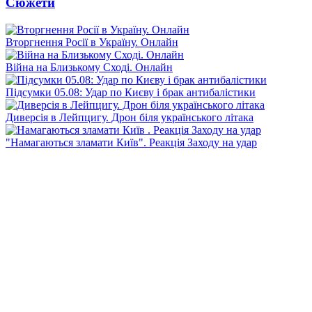
Сюжети
Вторгнення Росії в Україну. Онлайн
Війна на Близькому Сході. Онлайн
Підсумки 05.08: Удар по Києву і брак антибалістики
Диверсія в Лейпцигу. Дрон біля українського літака
"Намагаються зламати Київ". Реакція Заходу на удар