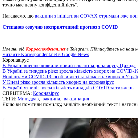
точно має певну конфіденційність".
Нагадаємо, що
вакцини з ініціативи COVAX отримали вже пона
Степанов озвучив несприятливий прогноз з COVID
Новини від
Корреспондент.net
в Telegram. Підписуйтесь на наш 
Читайте Korrespondent.net в Google News
Коронавірус
В Україні вперше виявили новий варіант коронавірусу Цикада
В Україні за тиждень різко зросла кількість хворих на COVID-1
Нові штами COVID-19: особливості та кількість хворих в Украї
У Києві різко зросла кількість хворих на коронавірус
В Україні утричі зросла кількість випадків COVID за тиждень
СПЕЦТЕМА:
Коронавірус
ТЕГИ:
Минздрав
,
вакцина
,
вакцинация
Якщо ви помітили помилку, виділіть необхідний текст і натисніт