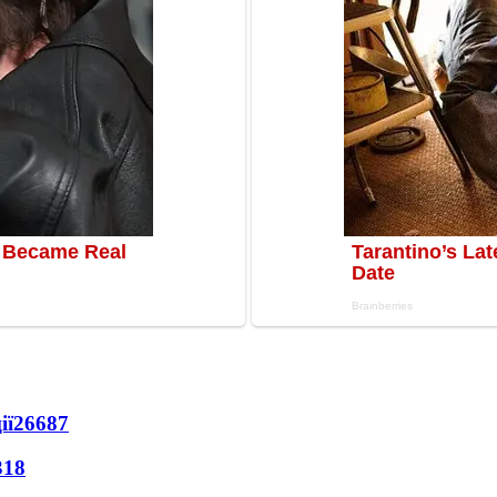
ії
26687
318