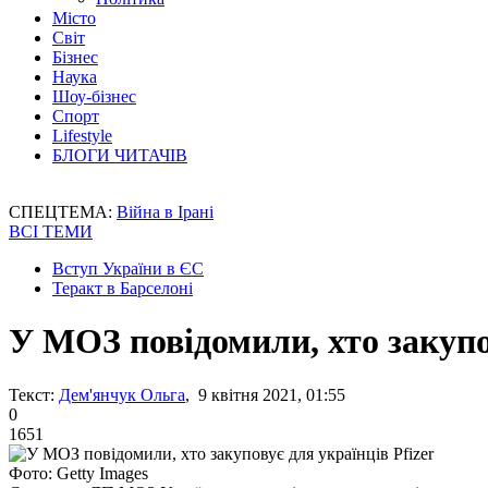
Місто
Світ
Бізнес
Наука
Шоу-бізнес
Спорт
Lifestyle
БЛОГИ ЧИТАЧІВ
СПЕЦТЕМА:
Війна в Ірані
ВСІ ТЕМИ
Вступ України в ЄС
Теракт в Барселоні
У МОЗ повідомили, хто закупов
Текст:
Дем'янчук Ольга
, 9 квітня 2021, 01:55
0
1651
Фото: Getty Images