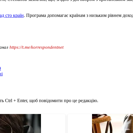
д сто країн
. Програма допомагає країнам з низьким рівнем дохо
канал
https://t.me/korrespondentnet
9
ні
ь Ctrl + Enter, щоб повідомити про це редакцію.