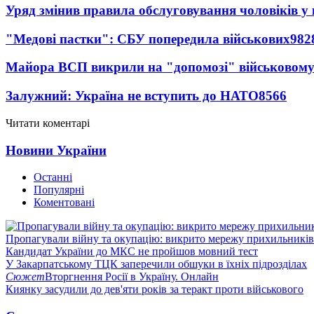
Уряд змінив правила обслуговування чоловіків у
"Медові пастки": СБУ попередила військових
982
Майора ВСП викрили на "допомозі" військовому
Залужний: Україна не вступить до НАТО
8566
Читати коментарі
Новини України
Останні
Популярні
Коментовані
Пропагували війну та окупацію: викрито мережу прихильникі
Кандидат України до МКС не пройшов мовний тест
У Закарпатському ТЦК заперечили обшуки в їхніх підрозділах
Сюжет
Вторгнення Росії в Україну. Онлайн
Киянку засудили до дев'яти років за теракт проти військового