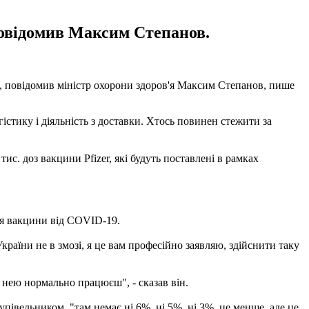
 повідомив Максим Степанов.
тня, повідомив міністр охорони здоров'я Максим Степанов, пише
істику і діяльність з доставки. Хтось повинен стежити за
ис. доз вакцини Pfizer, які будуть поставлені в рамках
ля вакцини від COVID-19.
раїни не в змозі, я це вам професійно заявляю, здійснити таку
 нею нормально працюєш", - сказав він.
упівельником, "там немає ні 6%, ні 5%, ні 3%, це менше, але це