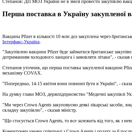
Степанов: ДП МОЗ України не в змозі провести закупівлю ва
Перша поставка в Україну закупленої в
Вакцина Pfizer в кількості 10 млн доз закуплена через британс
Інтерфакс-Україна
.
"Закупівлею вакцини Pfizer буде займатися британське закупівел
дотриманням холодового ланцюга і замовляти літаки", - сказав 
Степанов уточнив, що перша поставка закупленої вакцини Pfizer 
механізму COVAX.
"Попередньо, 14-15 квітня вони повинні бути в Україні", - сказа
На думку глави МОЗ, держпідприємство "Медичні закупівлі Укра
"Ми через Crown Agents закуповуємо деякі лікарські засоби, зо
складну закупівлю", - сказав міністр.
"Що стосується Crown Agents, то все залежить від того, як з н
Коментуючи умови співпраці з Crown Agents і оплату за її послу