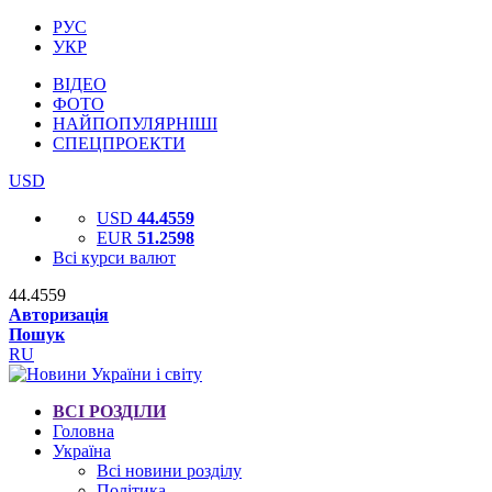
РУС
УКР
ВІДЕО
ФОТО
НАЙПОПУЛЯРНІШІ
СПЕЦПРОЕКТИ
USD
USD
44.4559
EUR
51.2598
Всі курси валют
44.4559
Авторизація
Пошук
RU
ВСІ РОЗДІЛИ
Головна
Україна
Всі новини розділу
Політика