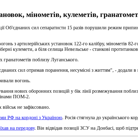
новок, мінометів, кулеметів, гранатометі
ації Об'єднаних сил сепаратисти 15 разів порушили режим припин
гонь з артилерійських установок 122-го калібру, мінометів 82-го 
рні кулемети, а біля селища Невельське - станкові протитанкові
х гранатометів поблизу Луганського.
днаних сил отримав поранення, несумісні з життям", - додали в
ривали вогонь.
вання нових оборонних позицій у бік лінії розмежування побли
мінами ПОМ-2.
х військ не зафіксовано.
ми РФ на кордоні з Україною
. Росія стягнула до українського ко
їхав на передову
. Він відвідав позиції ЗСУ на Донбасі, щоб підт