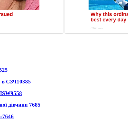
525
 в СЗЧ
10385
 ISW
9558
ної дівчини
7685
т
7646