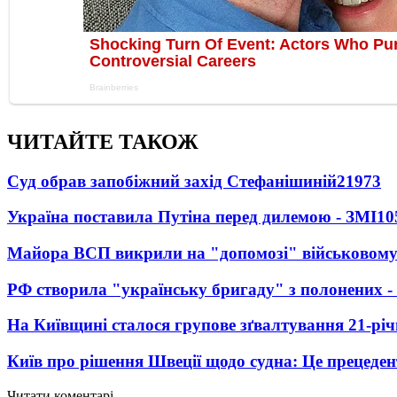
ЧИТАЙТЕ ТАКОЖ
Суд обрав запобіжний захід Стефанішиній
21973
Україна поставила Путіна перед дилемою - ЗМІ
10
Майора ВСП викрили на "допомозі" військовому
РФ створила "українську бригаду" з полонених -
На Київщині сталося групове зґвалтування 21-річ
Київ про рішення Швеції щодо судна: Це прецеден
Читати коментарі