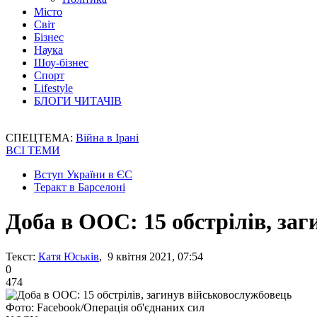
Місто
Світ
Бізнес
Наука
Шоу-бізнес
Спорт
Lifestyle
БЛОГИ ЧИТАЧІВ
СПЕЦТЕМА:
Війна в Ірані
ВСІ ТЕМИ
Вступ України в ЄС
Теракт в Барселоні
Доба в ООС: 15 обстрілів, за
Текст:
Катя Юськів
, 9 квітня 2021, 07:54
0
474
Фото: Facebook/Операція об'єднаних сил