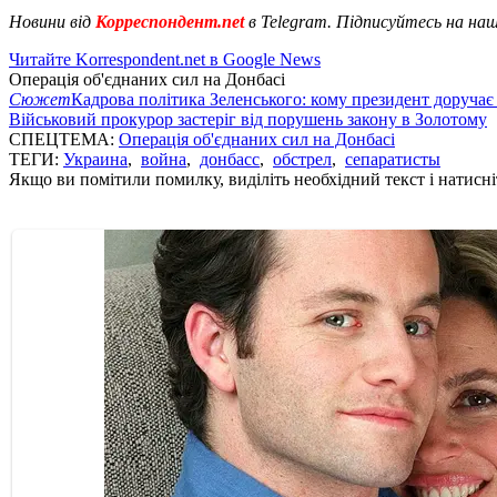
Новини від
Корреспондент.net
в Telegram. Підписуйтесь на на
Читайте Korrespondent.net в Google News
Операція об'єднаних сил на Донбасі
Сюжет
Кадрова політика Зеленського: кому президент доручає
Військовий прокурор застеріг від порушень закону в Золотому
СПЕЦТЕМА:
Операція об'єднаних сил на Донбасі
ТЕГИ:
Украина
,
война
,
донбасс
,
обстрел
,
сепаратисты
Якщо ви помітили помилку, виділіть необхідний текст і натисніт