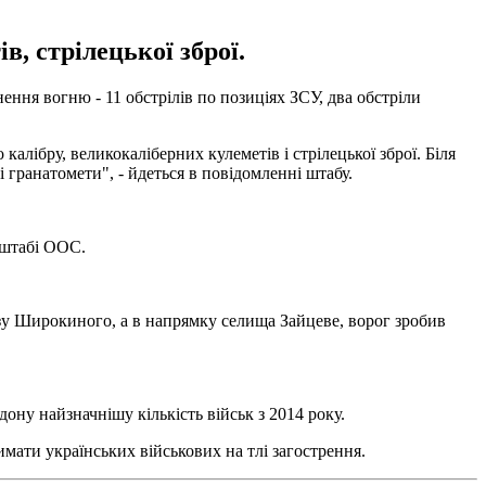
в, стрілецької зброї.
ення вогню - 11 обстрілів по позиціях ЗСУ, два обстріли
калібру, великокаліберних кулеметів і стрілецької зброї. Біля
 гранатомети", - йдеться в повідомленні штабу.
 штабі ООС.
зу Широкиного, а в напрямку селища Зайцеве, ворог зробив
рдону найзначнішу кількість військ з 2014 року.
римати українських військових на тлі загострення.