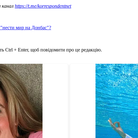
ш канал
https://t.me/korrespondentnet
 "нести мир на Донбас"?
ь Ctrl + Enter, щоб повідомити про це редакцію.