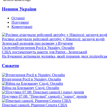
Новини України
Останні
Популярні
Коментовані
Росіяни атакували рейсовий автобус у Нікополі: загинув водій
Зеленськй розповів про розмову з Вучичем
Сюжет
Вторгнення Росії в Україну. Онлайн
США постачатимуть ракети для Patriot - Зеленський
На Буковині затримали чоловіка, який поранив двох поліцейсь
Сюжети
Вторгнення Росії в Україну. Онлайн
Війна на Близькому Сході. Онлайн
Підсумки 07.08: "Пекельні" санкції і "парад" дронів
Пекельні санкції. Рішення Сената США