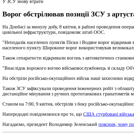
У ЗСУ знову втрати
Ворог обстрілював позиції ЗСУ з артуста
На Донбасі за минулу добу, 8 квітня, в районі проведення опер
цивільної інфраструктури, повідомляє штаб ООС.
"Неподалік населених пунктів Піски і Водяне ворог відкривав во
населеного пункту Широкине ворог використовував великокалібе
Також сепаратисти відкривали вогонь з автоматичних станкови
"Внаслідок ворожого вогню військовослужбовець зі складу Об'є
На обстріли російсько-окупаційних військ наші захисники відк
Також ЗСУ зафіксували проведення інженерних робіт з облашту
дистанційне мінування з ручних протитанкових гранатометів 
Станом на 7:00, 9 квітня, обстрілів з боку російсько-окупаційни
Напередодні повідомлялося про те, що
США стурбовані війська
Нагадаємо, президент Володимир Зеленський
пояснив, чому по