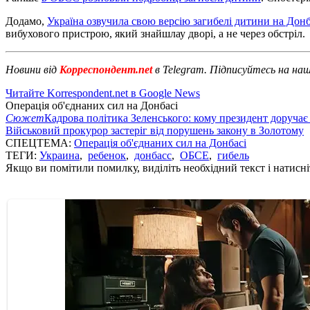
Додамо,
Україна озвучила свою версію загибелі дитини на Донб
вибухового пристрою, який знайшлау дворі, а не через обстріл.
Новини від
Корреспондент.net
в Telegram. Підписуйтесь на на
Читайте Korrespondent.net в Google News
Операція об'єднаних сил на Донбасі
Сюжет
Кадрова політика Зеленського: кому президент доручає
Військовий прокурор застеріг від порушень закону в Золотому
СПЕЦТЕМА:
Операція об'єднаних сил на Донбасі
ТЕГИ:
Украина
,
ребенок
,
донбасс
,
ОБСЕ
,
гибель
Якщо ви помітили помилку, виділіть необхідний текст і натисніт