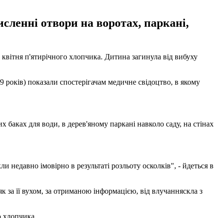
исленні отвори на воротах, паркані,
 квітня п'ятирічного хлопчика. Дитина загинула від вибуху
39 років) показали спостерігачам медичне свідоцтво, в якому
х баках для води, в дерев'яному паркані навколо саду, на стінах
недавно імовірно в результаті розльоту осколків", - йдеться в
як за її вухом, за отриманою інформацією, від влучанняскла з
ю хлопчика.