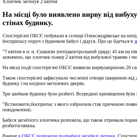
Хлопчик загинув 2 квітня
На місці було виявлено вирву від вибух
стінах будинку.
Спостерігачі ОБСЄ побували в селищі Олександрівське на непідк
боєприпасу поруч з будинком бабусі і дідуся. Про це йдеться в
з
"7 квітня в н. п. Єнакієве (непідконтрольний уряду; 41 км на пі
зазначено, що хлопчик помер 2 квітня від вибухової травми і чи
На місці події спостерігачі ОБСЄ виявили вирвушириною 20 сант
Також спостерігачі зафіксували численні отвори (шириною від дв
будинку і на вхідних металевих дверях.
Три шибкив будинку були розбиті. Всередині приміщення були вия
"Встановити,боєприпас з якого озброєння став причиною появи в
повідомленні.
Бабуся загиблого хлопчика розповіла, що також отримала поранен
розбитоговікна.
Раніше
в ОБСЄ розповіли подробиці загибелі дитини
. Спостер