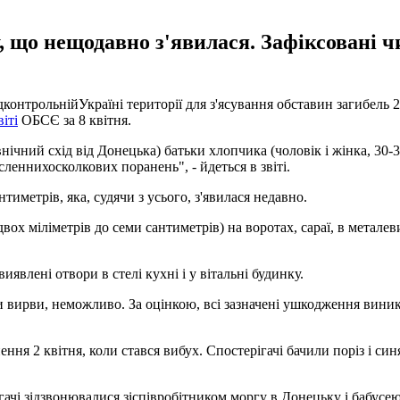
у, що нещодавно з'явилася. Зафіксовані ч
онтрольнійУкраїні території для з'ясування обставин загибель 2
віті
ОБСЄ за 8 квітня.
внічний схід від Донецька) батьки хлопчика (чоловік і жінка, 30-
сленнихосколкових поранень", - йдеться в звіті.
иметрів, яка, судячи з усього, з'явилася недавно.
ох міліметрів до семи сантиметрів) на воротах, сараї, в металеви
влені отвори в стелі кухні і у вітальні будинку.
ирви, неможливо. За оцінкою, всі зазначені ушкодження виникли 
ня 2 квітня, коли стався вибух. Спостерігачі бачили поріз і син
ігачі зідзвонювалися зіспівробітником моргу в Донецьку і бабусе