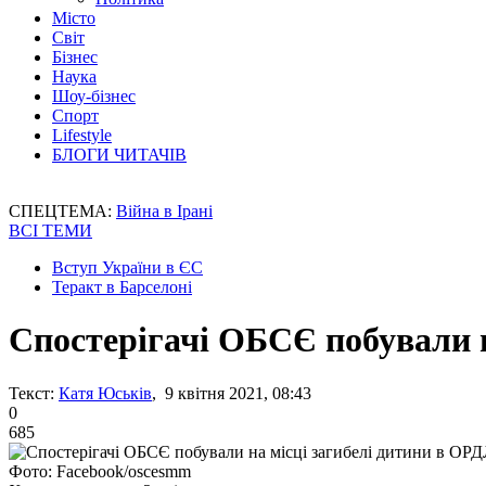
Місто
Світ
Бізнес
Наука
Шоу-бізнес
Спорт
Lifestyle
БЛОГИ ЧИТАЧІВ
СПЕЦТЕМА:
Війна в Ірані
ВСІ ТЕМИ
Вступ України в ЄС
Теракт в Барселоні
Спостерігачі ОБСЄ побували 
Текст:
Катя Юськів
, 9 квітня 2021, 08:43
0
685
Фото: Facebook/oscesmm