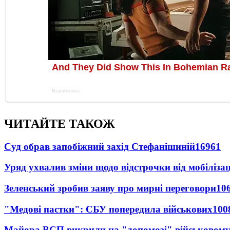
ЧИТАЙТЕ ТАКОЖ
Суд обрав запобіжний захід Стефанішиній
16961
Уряд ухвалив зміни щодо відстрочки від мобілізац
Зеленський зробив заяву про мирні переговори
10
"Медові пастки": СБУ попередила військових
100
Майора ВСП викрили на "допомозі" військовому