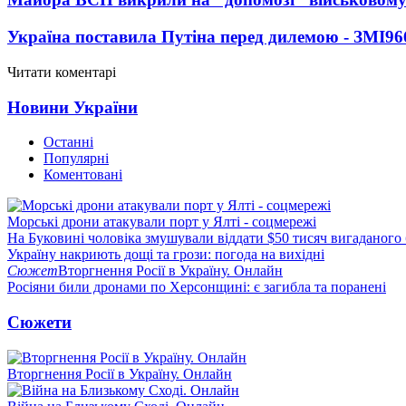
Україна поставила Путіна перед дилемою - ЗМІ
96
Читати коментарі
Новини України
Останні
Популярні
Коментовані
Морські дрони атакували порт у Ялті - соцмережі
На Буковині чоловіка змушували віддати $50 тисяч вигаданого
Україну накриють дощі та грози: погода на вихідні
Сюжет
Вторгнення Росії в Україну. Онлайн
Росіяни били дронами по Херсонщині: є загибла та поранені
Сюжети
Вторгнення Росії в Україну. Онлайн