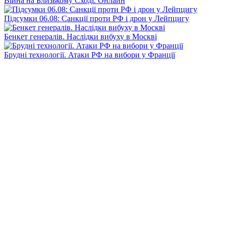
Війна на Близькому Сході. Онлайн
Підсумки 06.08: Санкції проти РФ і дрон у Лейпцигу
Бенкет генералів. Наслідки вибуху в Москві
Брудні технології. Атаки РФ на вибори у Франції