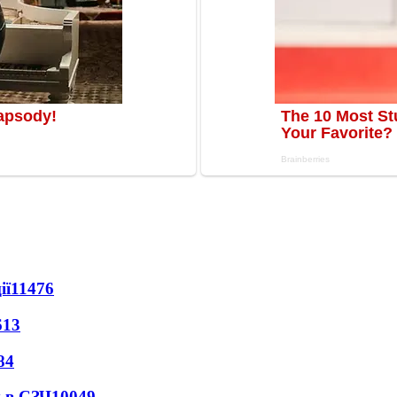
ії
11476
613
84
 в СЗЧ
10049