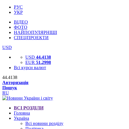
РУС
УКР
ВІДЕО
ФОТО
НАЙПОПУЛЯРНІШІ
СПЕЦПРОЕКТИ
USD
USD
44.4138
EUR
51.2998
Всі курси валют
44.4138
Авторизація
Пошук
RU
ВСІ РОЗДІЛИ
Головна
Україна
Всі новини розділу
Політика