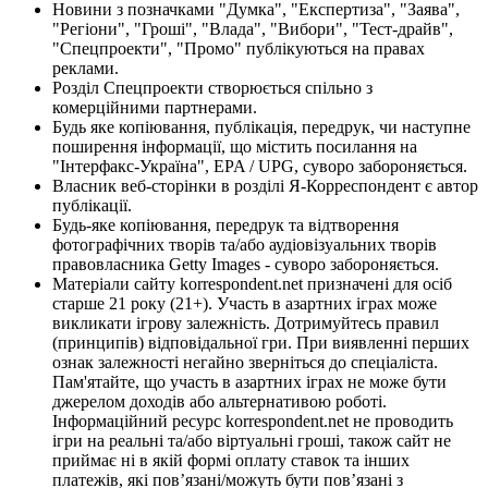
Новини з позначками "Думка", "Експертиза", "Заява",
"Регіони", "Гроші", "Влада", "Вибори", "Тест-драйв",
"Спецпроекти", "Промо" публікуються на правах
реклами.
Розділ Спецпроекти створюється спільно з
комерційними партнерами.
Будь яке копіювання, публікація, передрук, чи наступне
поширення інформації, що містить посилання на
"Інтерфакс-Україна", EPA / UPG, суворо забороняється.
Власник веб-сторінки в розділі Я-Корреспондент є автор
публікації.
Будь-яке копіювання, передрук та відтворення
фотографічних творів та/або аудіовізуальних творів
правовласника Getty Images - суворо забороняється.
Матеріали сайту korrespondent.net призначені для осіб
старше 21 року (21+). Участь в азартних іграх може
викликати ігрову залежність. Дотримуйтесь правил
(принципів) відповідальної гри. При виявленні перших
ознак залежності негайно зверніться до спеціаліста.
Пам'ятайте, що участь в азартних іграх не може бути
джерелом доходів або альтернативою роботі.
Інформаційний ресурс korrespondent.net не проводить
ігри на реальні та/або віртуальні гроші, також сайт не
приймає ні в якій формі оплату ставок та інших
платежів, які пов’язані/можуть бути пов’язані з