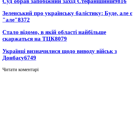
Суд обрав запобіжний захід Стефанішиній
9816
Зеленський про українську балістику: Буде, але є
"але"
8372
Стало відомо, в якій області найбільше
скаржаться на ТЦК
8079
Українці визначилися щодо виводу військ з
Донбасу
6749
Читати коментарі