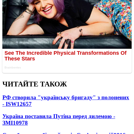
ЧИТАЙТЕ ТАКОЖ
РФ створила "українську бригаду" з полонених
- ISW
12657
Україна поставила Путіна перед дилемою -
ЗМІ
10978