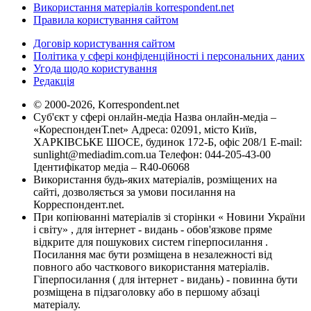
Використання матеріалів korrespondent.net
Правила користування сайтом
Договір користування сайтом
Політика у сфері конфіденційності і персональних даних
Угода щодо користування
Редакція
© 2000-2026, Korrespondent.net
Суб'єкт у сфері онлайн-медіа Назва онлайн-медіа –
«КореспонденТ.net» Адреса: 02091, місто Київ,
ХАРКІВСЬКЕ ШОСЕ, будинок 172-Б, офіс 208/1 E-mail:
sunlight@mediadim.com.ua
Телефон: 044-205-43-00
Ідентифікатор медіа – R40-06068
Використання будь-яких матеріалів, розміщених на
сайті, дозволяється за умови посилання на
Корреспондент.net.
При копіюванні матеріалів зі сторінки « Новини України
і світу» , для інтернет - видань - обов'язкове пряме
відкрите для пошукових систем гіперпосилання .
Посилання має бути розміщена в незалежності від
повного або часткового використання матеріалів.
Гіперпосилання ( для інтернет - видань) - повинна бути
розміщена в підзаголовку або в першому абзаці
матеріалу.