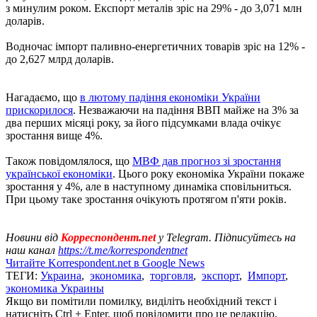
з минулим роком. Експорт металів зріс на 29% - до 3,071 млн
доларів.
Водночас імпорт паливно-енергетичних товарів зріс на 12% -
до 2,627 млрд доларів.
Нагадаємо, що
в лютому падіння економіки України
прискорилося
. Незважаючи на падіння ВВП майже на 3% за
два перших місяці року, за його підсумками влада очікує
зростання вище 4%.
Також повідомлялося, що
МВФ дав прогноз зі зростання
української економіки
. Цього року економіка України покаже
зростання у 4%, але в наступному динаміка сповільниться.
При цьому таке зростання очікують протягом п'яти років.
Новини від
Корреспондент.net
у Telegram. Підписуйтесь на
наш канал
https://t.me/korrespondentnet
Читайте Korrespondent.net в Google News
ТЕГИ:
Украина
,
экономика
,
торговля
,
экспорт
,
Импорт
,
экономика Украины
Якщо ви помітили помилку, виділіть необхідний текст і
натисніть Ctrl + Enter, щоб повідомити про це редакцію.