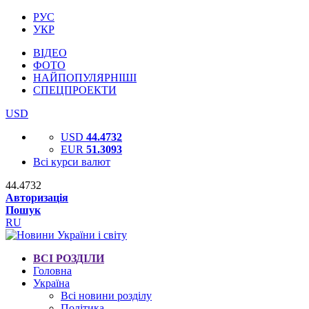
РУС
УКР
ВІДЕО
ФОТО
НАЙПОПУЛЯРНІШІ
СПЕЦПРОЕКТИ
USD
USD
44.4732
EUR
51.3093
Всі курси валют
44.4732
Авторизація
Пошук
RU
ВСІ РОЗДІЛИ
Головна
Україна
Всі новини розділу
Політика