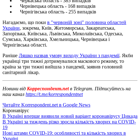
Черкаська область - 385 випадків
Чернівецька область - 168 випадків
Чернігівська область - 255 випадків
Нагадаємо, що поки
в "червоній зоні" половина областей
України
, зокрема, Київ, Житомирська, Закарпатська,
Запорізька, Київська, Львівська, Миколаївська, Одеська,
Сумська, Харківська, Хмельницька, Чернівецька і
Чернігівська області.
Раніше
Ляшко назвав умову виходу України з пандемії
. Якби
українці три тижні дотримувалися маскового режиму, то
країна за три тижні вийшла з пандемії, заявив головний
санітарний лікар.
Новини від
Корреспондент.net
в Telegram. Підписуйтесь на
наш канал
https://t.me/korrespondentnet
Читайте Korrespondent.net в Google News
Коронавірус
В Україні вперше виявили новий варіант коронавірусу Цикада
В Україні за тиждень різко зросла кількість хворих на COVID-
19
Нові штами COVID-19: особливості та кількість хворих в
Україні