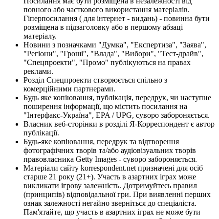
Посилання має бути розміщена в незалежності від
повного або часткового використання матеріалів.
Гіперпосилання ( для інтернет - видань) - повинна бути
розміщена в підзаголовку або в першому абзаці
матеріалу.
Новини з позначками "Думка", "Експертиза", "Заява",
"Регіони", "Гроші", "Влада", "Вибори", "Тест-драйв",
"Спецпроекти", "Промо" публікуються на правах
реклами.
Розділ Спецпроекти створюється спільно з
комерційними партнерами.
Будь яке копіювання, публікація, передрук, чи наступне
поширення інформації, що містить посилання на
"Інтерфакс-Україна", EPA / UPG, суворо забороняється.
Власник веб-сторінки в розділі Я-Корреспондент є автор
публікації.
Будь-яке копіювання, передрук та відтворення
фотографічних творів та/або аудіовізуальних творів
правовласника Getty Images - суворо забороняється.
Матеріали сайту korrespondent.net призначені для осіб
старше 21 року (21+). Участь в азартних іграх може
викликати ігрову залежність. Дотримуйтесь правил
(принципів) відповідальної гри. При виявленні перших
ознак залежності негайно зверніться до спеціаліста.
Пам'ятайте, що участь в азартних іграх не може бути