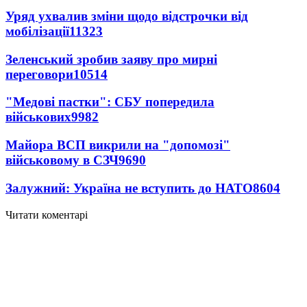
Уряд ухвалив зміни щодо відстрочки від
мобілізації
11323
Зеленський зробив заяву про мирні
переговори
10514
"Медові пастки": СБУ попередила
військових
9982
Майора ВСП викрили на "допомозі"
військовому в СЗЧ
9690
Залужний: Україна не вступить до НАТО
8604
Читати коментарі