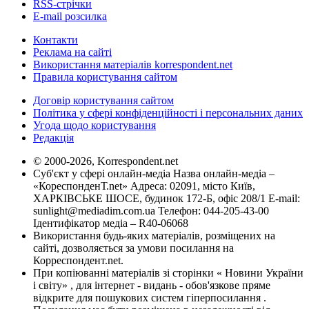
RSS-стрічки
E-mail розсилка
Контакти
Реклама на сайті
Використання матеріалів korrespondent.net
Правила користування сайтом
Договір користування сайтом
Політика у сфері конфіденційності і персональних даних
Угода щодо користування
Редакція
© 2000-2026, Korrespondent.net
Суб'єкт у сфері онлайн-медіа Назва онлайн-медіа –
«КореспонденТ.net» Адреса: 02091, місто Київ,
ХАРКІВСЬКЕ ШОСЕ, будинок 172-Б, офіс 208/1 E-mail:
sunlight@mediadim.com.ua
Телефон: 044-205-43-00
Ідентифікатор медіа – R40-06068
Використання будь-яких матеріалів, розміщених на
сайті, дозволяється за умови посилання на
Корреспондент.net.
При копіюванні матеріалів зі сторінки « Новини України
і світу» , для інтернет - видань - обов'язкове пряме
відкрите для пошукових систем гіперпосилання .