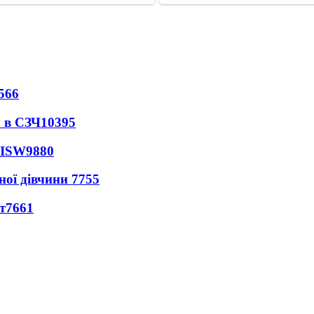
566
 в СЗЧ
10395
 ISW
9880
ної дівчини
7755
т
7661