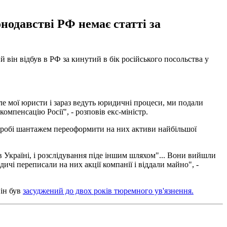
онодавстві РФ немає статті за
 він відбув в РФ за кинутий в бік російського посольства у
ле мої юристи і зараз ведуть юридичні процеси, ми подали
омпенсацію Росії", - розповів екс-міністр.
пробі шантажем переоформити на них активи найбільшої
в Україні, і розслідування піде іншим шляхом"... Вони вийшли
ичі переписали на них акції компанії і віддали майно", -
він був
засуджений до двох років тюремного ув'язнення.