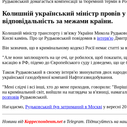
Рудьковський домагається компенсації за тюремний термін в Рос
Колишній український міністр провів у р
відповідальність за межами країни.
Колишній міністр транспорту і зв'язку України Микола Рудьков
Києві камінь. Про це Рудьковський повідомив в
інтерв'ю
Дмитру
Він зазначив, що в кримінальному кодексі Росії немає статті за
"Але вони заплющують на це очі, це робилося, щоб показати, щ
касацію в РФ, підемо до Європейського суду і доведемо, що це 
Також Рудьковський в своєму інтерв'ю звинуватив двох народ
української газодобувної компанії Нафтогазвидобування.
"Мені слідчі і всі інші, хто до мене приходив, говорили: "Вир
на кримінальний світ, вийшли на наглядача за в'язниці, намага
розповів
Рудьковський.
Нагадаємо,
Рудьковський був затриманий в Москві
у вересні 20
Новини від
Корреспондент.net
в Telegram. Підписуйтесь на на