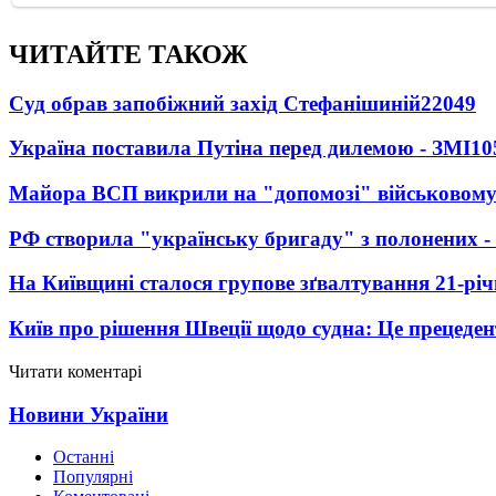
ЧИТАЙТЕ ТАКОЖ
Суд обрав запобіжний захід Стефанішиній
22049
Україна поставила Путіна перед дилемою - ЗМІ
10
Майора ВСП викрили на "допомозі" військовому
РФ створила "українську бригаду" з полонених -
На Київщині сталося групове зґвалтування 21-річ
Київ про рішення Швеції щодо судна: Це прецеден
Читати коментарі
Новини України
Останні
Популярні