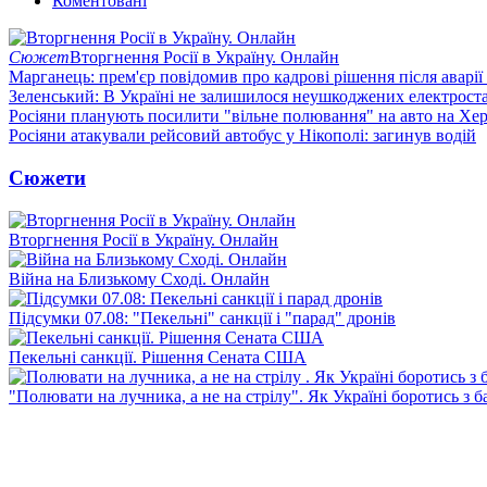
Коментовані
Сюжет
Вторгнення Росії в Україну. Онлайн
Марганець: прем'єр повідомив про кадрові рішення після аварії
Зеленський: В Україні не залишилося неушкоджених електрост
Росіяни планують посилити "вільне полювання" на авто на Хе
Росіяни атакували рейсовий автобус у Нікополі: загинув водій
Сюжети
Вторгнення Росії в Україну. Онлайн
Війна на Близькому Сході. Онлайн
Підсумки 07.08: "Пекельні" санкції і "парад" дронів
Пекельні санкції. Рішення Сената США
"Полювати на лучника, а не на стрілу". Як Україні боротись з 