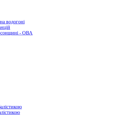
 на водогоні
анцій
рсонщині - ОВА
балістикою