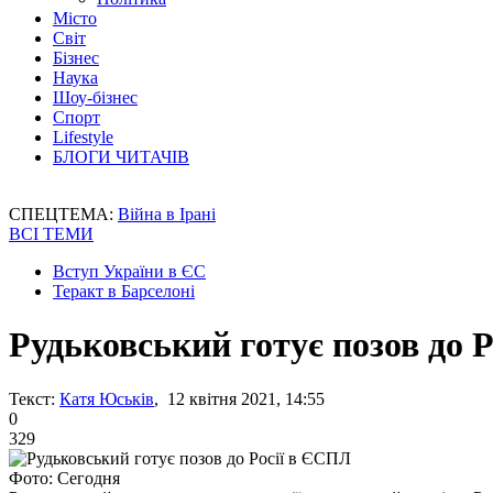
Місто
Світ
Бізнес
Наука
Шоу-бізнес
Спорт
Lifestyle
БЛОГИ ЧИТАЧІВ
СПЕЦТЕМА:
Війна в Ірані
ВСІ ТЕМИ
Вступ України в ЄС
Теракт в Барселоні
Рудьковський готує позов до 
Текст:
Катя Юськів
, 12 квітня 2021, 14:55
0
329
Фото: Сегодня