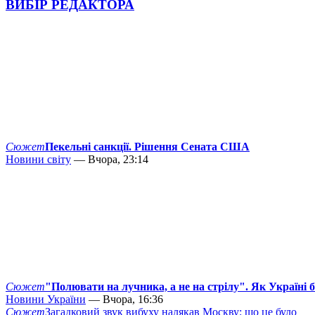
ВИБІР РЕДАКТОРА
Сюжет
Пекельні санкції. Рішення Сената США
Новини світу
— Вчора, 23:14
Сюжет
"Полювати на лучника, а не на стрілу". Як Україні 
Новини України
— Вчора, 16:36
Сюжет
Загадковий звук вибуху налякав Москву: що це було