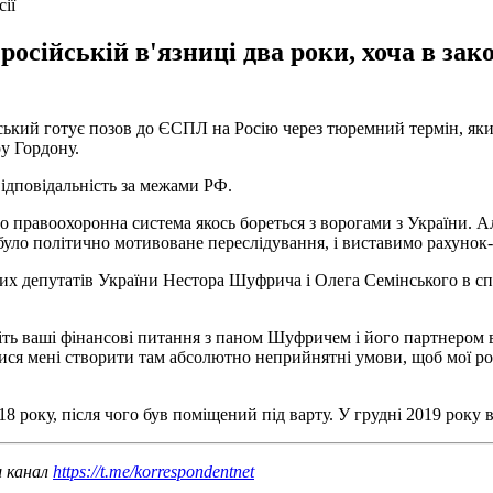
ії
осійській в'язниці два роки, хоча в зак
ський готує позов до ЄСПЛ на Росію через тюремний термін, який
 Гордону.
 відповідальність за межами РФ.
о правоохоронна система якось бореться з ворогами з України. А
було політично мотивоване переслідування, і виставимо рахунок-к
них депутатів України Нестора Шуфрича і Олега Семінського в с
ішіть ваші фінансові питання з паном Шуфричем і його партнером 
лися мені створити там абсолютно неприйнятні умови, щоб мої род
18 року, після чого був поміщений під варту. У грудні 2019 року 
ш канал
https://t.me/korrespondentnet