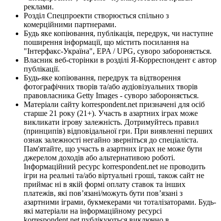
реклами.
Розділ Спецпроекти створюється спільно з
комерційними партнерами.
Будь яке копіювання, публікація, передрук, чи наступне
поширення інформації, що містить посилання на
"Інтерфакс-Україна", EPA / UPG, суворо забороняється.
Власник веб-сторінки в розділі Я-Корреспондент є автор
публікації.
Будь-яке копіювання, передрук та відтворення
фотографічних творів та/або аудіовізуальних творів
правовласника Getty Images - суворо забороняється.
Матеріали сайту korrespondent.net призначені для осіб
старше 21 року (21+). Участь в азартних іграх може
викликати ігрову залежність. Дотримуйтесь правил
(принципів) відповідальної гри. При виявленні перших
ознак залежності негайно зверніться до спеціаліста.
Пам'ятайте, що участь в азартних іграх не може бути
джерелом доходів або альтернативою роботі.
Інформаційний ресурс korrespondent.net не проводить
ігри на реальні та/або віртуальні гроші, також сайт не
приймає ні в якій формі оплату ставок та інших
платежів, які пов’язані/можуть бути пов’язані з
азартними іграми, букмекерами чи тоталізаторами. Будь-
які матеріали на інформаційному ресурсі
korrespondent.net публікуються виключно в