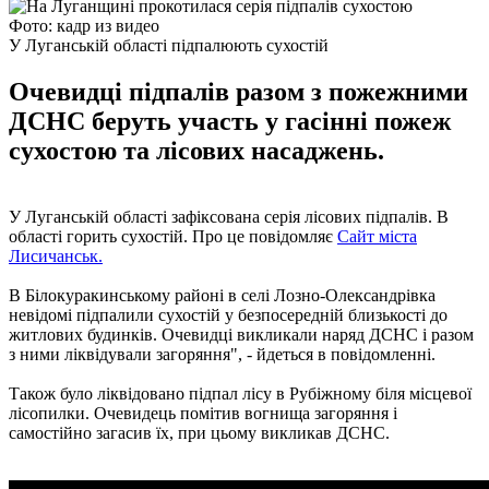
Фото: кадр из видео
У Луганській області підпалюють сухостій
Очевидці підпалів разом з пожежними
ДСНС беруть участь у гасінні пожеж
сухостою та лісових насаджень.
У Луганській області зафіксована серія лісових підпалів. В
області горить сухостій. Про це повідомляє
Сайт міста
Лисичанськ.
В Білокуракинському районі в селі Лозно-Олександрівка
невідомі підпалили сухостій у безпосередній близькості до
житлових будинків. Очевидці викликали наряд ДСНС і разом
з ними ліквідували загоряння", - йдеться в повідомленні.
Також було ліквідовано підпал лісу в Рубіжному біля місцевої
лісопилки. Очевидець помітив вогнища загоряння і
самостійно загасив їх, при цьому викликав ДСНС.