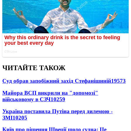
ЧИТАЙТЕ ТАКОЖ
Суд обрав запобіжний захід Стефанішиній
19573
Майора ВСП викрили на "допомозі"
військовому в СЗЧ
10259
Україна поставила Путіна перед дилемою -
ЗМІ
10205
Київ про рішення Швеції щодо судна: Це