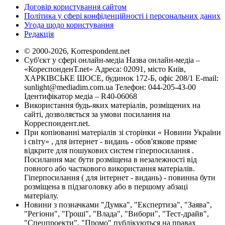
Договір користування сайтом
Політика у сфері конфіденційності і персональних даних
Угода щодо користування
Редакція
© 2000-2026, Korrespondent.net
Суб'єкт у сфері онлайн-медіа Назва онлайн-медіа –
«КореспонденТ.net» Адреса: 02091, місто Київ,
ХАРКІВСЬКЕ ШОСЕ, будинок 172-Б, офіс 208/1 E-mail:
sunlight@mediadim.com.ua
Телефон: 044-205-43-00
Ідентифікатор медіа – R40-06068
Використання будь-яких матеріалів, розміщених на
сайті, дозволяється за умови посилання на
Корреспондент.net.
При копіюванні матеріалів зі сторінки « Новини України
і світу» , для інтернет - видань - обов'язкове пряме
відкрите для пошукових систем гіперпосилання .
Посилання має бути розміщена в незалежності від
повного або часткового використання матеріалів.
Гіперпосилання ( для інтернет - видань) - повинна бути
розміщена в підзаголовку або в першому абзаці
матеріалу.
Новини з позначками "Думка", "Експертиза", "Заява",
"Регіони", "Гроші", "Влада", "Вибори", "Тест-драйв",
"Спецпроекти", "Промо" публікуються на правах