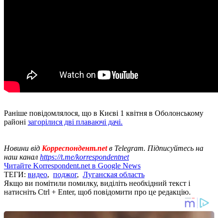
Раніше повідомлялося, що в Києві 1 квітня в Оболонському
районі
загорілися дві плаваючі дачі.
Новини від
Корреспондент.net
в Telegram. Підписуйтесь на
наш канал
https://t.me/korrespondentnet
Читайте Korrespondent.net в Google News
ТЕГИ:
видео
,
поджог
,
Луганская область
Якщо ви помітили помилку, виділіть необхідний текст і
натисніть Ctrl + Enter, щоб повідомити про це редакцію.