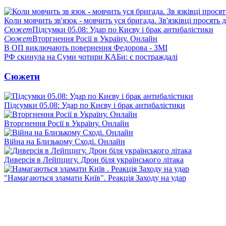
Коли мовчить зв'язок - мовчить уся бригада. Зв'язківці просять
Сюжет
Підсумки 05.08: Удар по Києву і брак антибалістики
Сюжет
Вторгнення Росії в Україну. Онлайн
В ОП виключають повернення Федорова - ЗМІ
РФ скинула на Суми чотири КАБи: є постраждалі
Сюжети
Підсумки 05.08: Удар по Києву і брак антибалістики
Вторгнення Росії в Україну. Онлайн
Війна на Близькому Сході. Онлайн
Диверсія в Лейпцигу. Дрон біля українського літака
"Намагаються зламати Київ". Реакція Заходу на удар