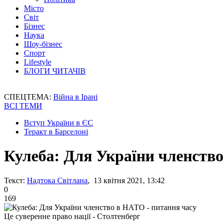
Місто
Світ
Бізнес
Наука
Шоу-бізнес
Спорт
Lifestyle
БЛОГИ ЧИТАЧІВ
СПЕЦТЕМА:
Війна в Ірані
ВСІ ТЕМИ
Вступ України в ЄС
Теракт в Барселоні
Кулеба: Для України членство
Текст:
Надтока Світлана
, 13 квітня 2021, 13:42
0
169
Це суверенне право нації - Столтенберг