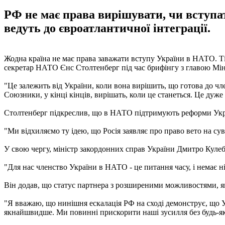
РФ не має права вирішувати, чи вступ
ведуть до євроатлантичної інтеграції.
Жодна країна не має права заважати вступу України в НАТО. Ті
секретар НАТО Єнс Столтенберг під час брифінгу з главою Мі
"Це залежить від України, коли вона вирішить, що готова до чл
Союзники, у кінці кінців, вирішать, коли це станеться. Це дуж
Столтенберг підкреслив, що в НАТО підтримують реформи Украї
"Ми відхиляємо ту ідею, що Росія заявляє про право вето на с
У свою чергу, міністр закордонних справ України Дмитро Кулеб
"Для нас членство України в НАТО - це питання часу, і немає нія
Він додав, що статус партнера з розширеними можливостями, я
"Я вважаю, що нинішня ескалація РФ на сході демонструє, що
якнайшвидше. Ми повинні прискорити наші зусилля без будь-я