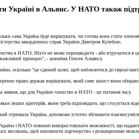
ати Україні в Альянс. У НАТО також під
льки сама Україна буде вирішувати, чи готова вона стати члено
ністерства закордонних справ України Дмитром Кулебою.
енства в НАТО. Ніхто не може перешкодити - або втручатися в це
е важливий принцип", - зазначив Генсек Альянсу.
ни, оскільки "це єдиний шлях, щоб наблизитися до євроатлантич
уверенне право держав вирішувати, який саме захист вони обира
а заявив, що для України членство в НАТО - це питання часу.
ких інших критеріїв, яким треба відповідати, що стосується відно
кий отримала Україна, допоможе істотно збільшити взаємосуміс
 Україна і НАТО повинні використовувати можливості, що нада
ких зволікань, щоб наповнити партнерство з розширеними можли