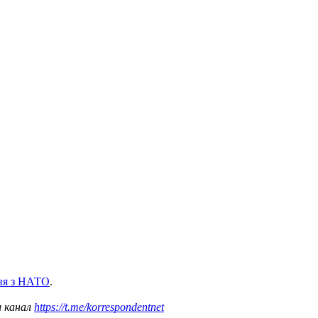
ння з НАТО
.
ш канал
https://t.me/korrespondentnet