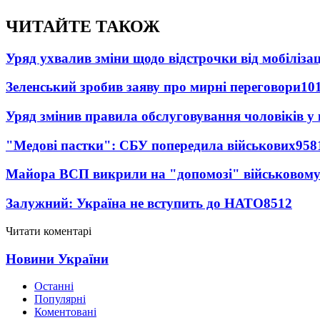
ЧИТАЙТЕ ТАКОЖ
Уряд ухвалив зміни щодо відстрочки від мобілізац
Зеленський зробив заяву про мирні переговори
10
Уряд змінив правила обслуговування чоловіків у
"Медові пастки": СБУ попередила військових
958
Майора ВСП викрили на "допомозі" військовому
Залужний: Україна не вступить до НАТО
8512
Читати коментарі
Новини України
Останні
Популярні
Коментовані