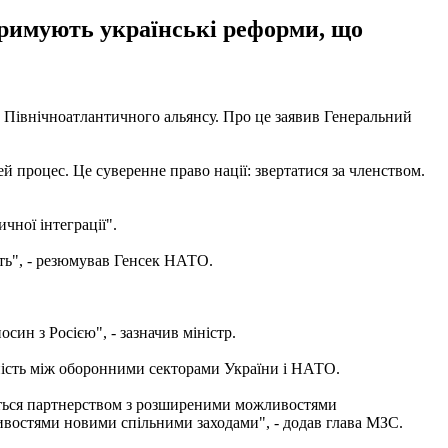
тримують українські реформи, що
м Північноатлантичного альянсу. Про це заявив Генеральний
й процес. Це суверенне право нації: звертатися за членством.
ної інтеграції".
ють", - резюмував Генсек НАТО.
син з Росією", - зазначив міністр.
ність між оборонними секторами України і НАТО.
ються партнерством з розширеними можливостями
востями новими спільними заходами", - додав глава МЗС.