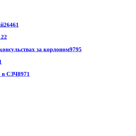
ії
26461
122
 консульствах за кордоном
9795
1
 в СЗЧ
8971