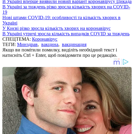
В Україні вперше виявили новий варіант коронавірусу Цикада
В Україні за тиждень різко зросла кількість хворих на COVID-
19
Нові штами COVID-19: особливості та кількість хворих в
Україні
У Києві різко зросла кількість хворих на коронавірус
В Україні утричі зросла кількість випадків COVID за тиждень
СПЕЦТЕМА:
Коронавірус
ТЕГИ:
Минздрав
,
вакцина
,
вакцинация
Якщо ви помітили помилку, виділіть необхідний текст і
натисніть Ctrl + Enter, щоб повідомити про це редакцію.