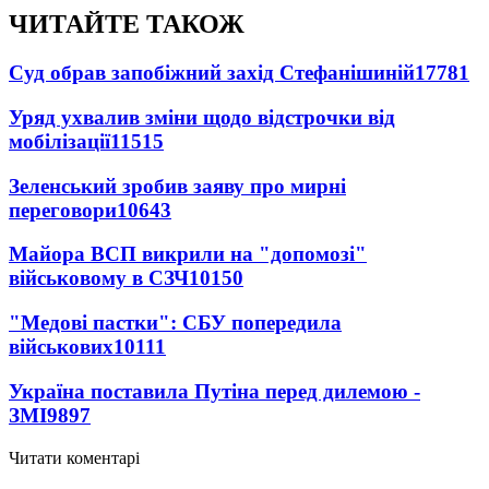
ЧИТАЙТЕ ТАКОЖ
Суд обрав запобіжний захід Стефанішиній
17781
Уряд ухвалив зміни щодо відстрочки від
мобілізації
11515
Зеленський зробив заяву про мирні
переговори
10643
Майора ВСП викрили на "допомозі"
військовому в СЗЧ
10150
"Медові пастки": СБУ попередила
військових
10111
Україна поставила Путіна перед дилемою -
ЗМІ
9897
Читати коментарі