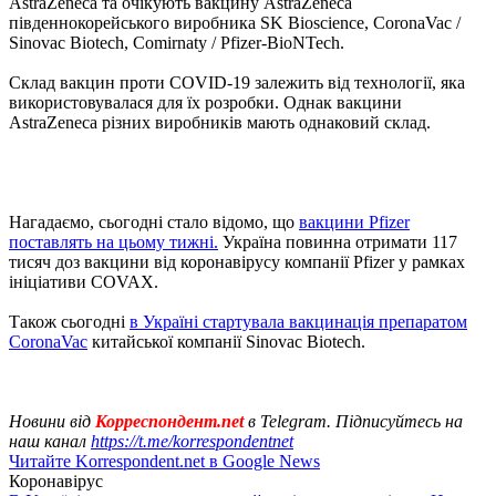
AstraZeneca та очікують вакцину AstraZeneca
південнокорейського виробника SK Bioscience, CoronaVac /
Sinovac Biotech, Comirnaty / Pfizer-BioNTech.
Склад вакцин проти COVID-19 залежить від технології, яка
використовувалася для їх розробки. Однак вакцини
AstraZenecа різних виробників мають однаковий склад.
Нагадаємо, сьогодні стало відомо, що
вакцини Pfizer
поставлять на цьому тижні.
Україна повинна отримати 117
тисяч доз вакцини від коронавірусу компанії Pfizer у рамках
ініціативи COVAX.
Також сьогодні
в Україні стартувала вакцинація препаратом
CoronaVac
китайської компанії Sinovac Biotech.
Новини від
Корреспондент.net
в Telegram. Підписуйтесь на
наш канал
https://t.me/korrespondentnet
Читайте Korrespondent.net в Google News
Коронавірус