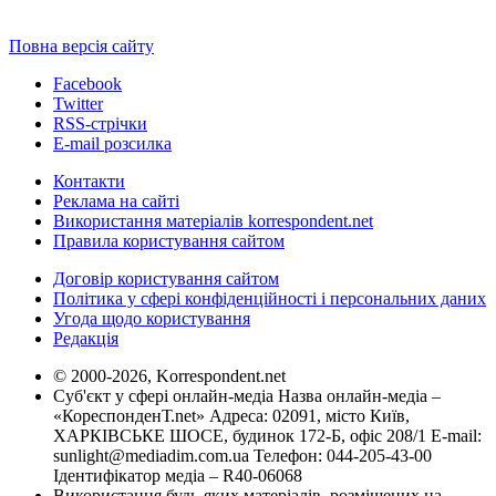
Повна версія сайту
Facebook
Twitter
RSS-стрічки
E-mail розсилка
Контакти
Реклама на сайті
Використання матеріалів korrespondent.net
Правила користування сайтом
Договір користування сайтом
Політика у сфері конфіденційності і персональних даних
Угода щодо користування
Редакція
© 2000-2026, Korrespondent.net
Суб'єкт у сфері онлайн-медіа Назва онлайн-медіа –
«КореспонденТ.net» Адреса: 02091, місто Київ,
ХАРКІВСЬКЕ ШОСЕ, будинок 172-Б, офіс 208/1 E-mail:
sunlight@mediadim.com.ua
Телефон: 044-205-43-00
Ідентифікатор медіа – R40-06068
Використання будь-яких матеріалів, розміщених на