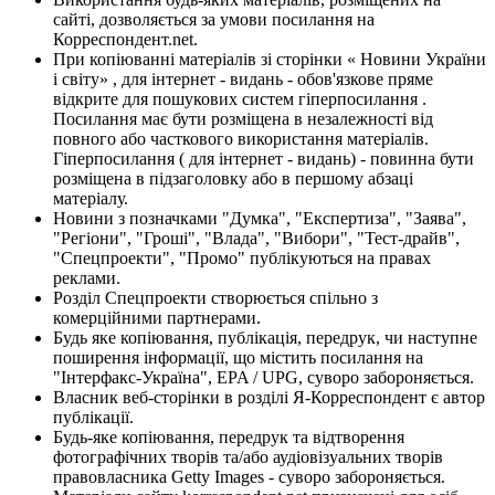
сайті, дозволяється за умови посилання на
Корреспондент.net.
При копіюванні матеріалів зі сторінки « Новини України
і світу» , для інтернет - видань - обов'язкове пряме
відкрите для пошукових систем гіперпосилання .
Посилання має бути розміщена в незалежності від
повного або часткового використання матеріалів.
Гіперпосилання ( для інтернет - видань) - повинна бути
розміщена в підзаголовку або в першому абзаці
матеріалу.
Новини з позначками "Думка", "Експертиза", "Заява",
"Регіони", "Гроші", "Влада", "Вибори", "Тест-драйв",
"Спецпроекти", "Промо" публікуються на правах
реклами.
Розділ Спецпроекти створюється спільно з
комерційними партнерами.
Будь яке копіювання, публікація, передрук, чи наступне
поширення інформації, що містить посилання на
"Інтерфакс-Україна", EPA / UPG, суворо забороняється.
Власник веб-сторінки в розділі Я-Корреспондент є автор
публікації.
Будь-яке копіювання, передрук та відтворення
фотографічних творів та/або аудіовізуальних творів
правовласника Getty Images - суворо забороняється.