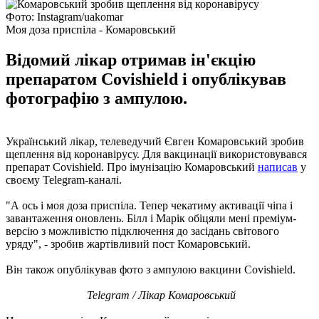
Фото: Instagram/uakomar
Моя доза приспіла - Комаровський
Відомий лікар отримав ін'єкцію
препаратом Covishield і опублікував
фотографію з ампулою.
Український лікар, телеведучий Євген Комаровський зробив
щеплення від коронавірусу. Для вакцинації використовувався
препарат Covishield. Про імунізацію Комаровський
написав
у
своєму Telegram-каналі.
"А ось і моя доза приспіла. Тепер чекатиму активації чіпа і
завантаження оновлень. Білл і Марік обіцяли мені преміум-
версію з можливістю підключення до засідань світового
уряду", - зробив жартівливий пост Комаровський.
Він також опублікував фото з ампулою вакцини Covishield.
Telegram / Лікар Комаровський