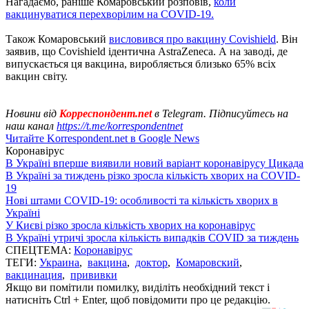
Нагадаємо, раніше Комаровський розповів,
коли
вакцинуватися перехворілим на COVID-19.
Також Комаровський
висловився про вакцину Covishield
. Він
заявив, що Covishield ідентична AstraZeneca. А на заводі, де
випускається ця вакцина, виробляється близько 65% всіх
вакцин світу.
Новини від
Корреспондент.net
в Telegram. Підписуйтесь на
наш канал
https://t.me/korrespondentnet
Читайте Korrespondent.net в Google News
Коронавірус
В Україні вперше виявили новий варіант коронавірусу Цикада
В Україні за тиждень різко зросла кількість хворих на COVID-
19
Нові штами COVID-19: особливості та кількість хворих в
Україні
У Києві різко зросла кількість хворих на коронавірус
В Україні утричі зросла кількість випадків COVID за тиждень
СПЕЦТЕМА:
Коронавірус
ТЕГИ:
Украина
,
вакцина
,
доктор
,
Комаровский
,
вакцинация
,
прививки
Якщо ви помітили помилку, виділіть необхідний текст і
натисніть Ctrl + Enter, щоб повідомити про це редакцію.