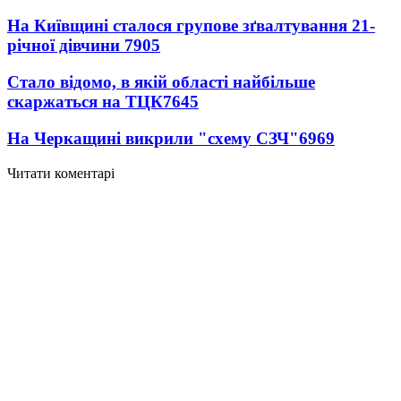
На Київщині сталося групове зґвалтування 21-
річної дівчини
7905
Стало відомо, в якій області найбільше
скаржаться на ТЦК
7645
На Черкащині викрили "схему СЗЧ"
6969
Читати коментарі