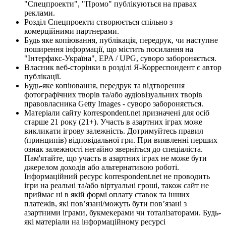
"Спецпроекти", "Промо" публікуються на правах
реклами.
Розділ Спецпроекти створюється спільно з
комерційними партнерами.
Будь яке копіювання, публікація, передрук, чи наступне
поширення інформації, що містить посилання на
"Інтерфакс-Україна", EPA / UPG, суворо забороняється.
Власник веб-сторінки в розділі Я-Корреспондент є автор
публікації.
Будь-яке копіювання, передрук та відтворення
фотографічних творів та/або аудіовізуальних творів
правовласника Getty Images - суворо забороняється.
Матеріали сайту korrespondent.net призначені для осіб
старше 21 року (21+). Участь в азартних іграх може
викликати ігрову залежність. Дотримуйтесь правил
(принципів) відповідальної гри. При виявленні перших
ознак залежності негайно зверніться до спеціаліста.
Пам'ятайте, що участь в азартних іграх не може бути
джерелом доходів або альтернативою роботі.
Інформаційний ресурс korrespondent.net не проводить
ігри на реальні та/або віртуальні гроші, також сайт не
приймає ні в якій формі оплату ставок та інших
платежів, які пов’язані/можуть бути пов’язані з
азартними іграми, букмекерами чи тоталізаторами. Будь-
які матеріали на інформаційному ресурсі