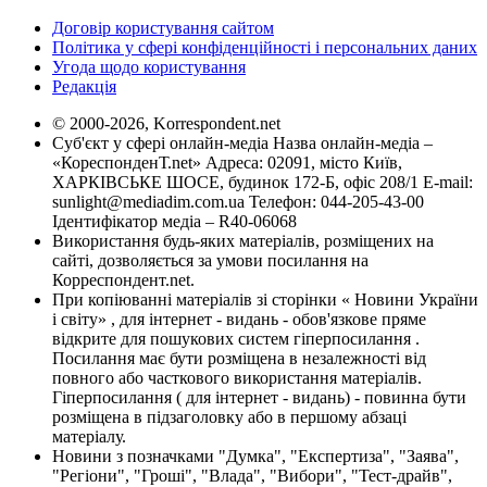
Договір користування сайтом
Політика у сфері конфіденційності і персональних даних
Угода щодо користування
Редакція
© 2000-2026, Korrespondent.net
Суб'єкт у сфері онлайн-медіа Назва онлайн-медіа –
«КореспонденТ.net» Адреса: 02091, місто Київ,
ХАРКІВСЬКЕ ШОСЕ, будинок 172-Б, офіс 208/1 E-mail:
sunlight@mediadim.com.ua
Телефон: 044-205-43-00
Ідентифікатор медіа – R40-06068
Використання будь-яких матеріалів, розміщених на
сайті, дозволяється за умови посилання на
Корреспондент.net.
При копіюванні матеріалів зі сторінки « Новини України
і світу» , для інтернет - видань - обов'язкове пряме
відкрите для пошукових систем гіперпосилання .
Посилання має бути розміщена в незалежності від
повного або часткового використання матеріалів.
Гіперпосилання ( для інтернет - видань) - повинна бути
розміщена в підзаголовку або в першому абзаці
матеріалу.
Новини з позначками "Думка", "Експертиза", "Заява",
"Регіони", "Гроші", "Влада", "Вибори", "Тест-драйв",