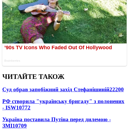
ЧИТАЙТЕ ТАКОЖ
Суд обрав запобіжний захід Стефанішиній
22200
РФ створила "українську бригаду" з полонених
- ISW
10772
Україна поставила Путіна перед дилемою -
ЗМІ
10709