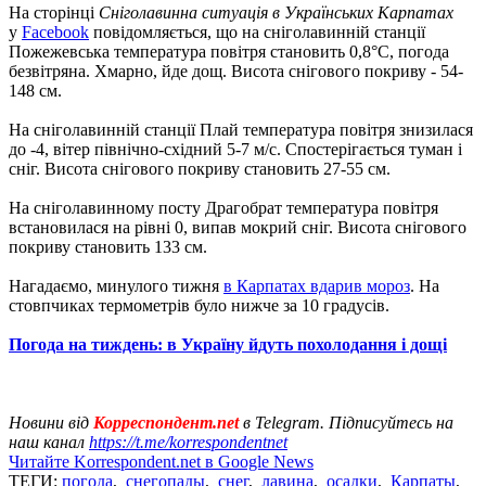
На сторінці
Сніголавинна ситуація в Українських Карпатах
у
Facebook
повідомляється, що на сніголавинній станції
Пожежевська температура повітря становить 0,8°С, погода
безвітряна. Хмарно, йде дощ. Висота снігового покриву - 54-
148 см.
На сніголавинній станції Плай температура повітря знизилася
до -4, вітер північно-східний 5-7 м/с. Спостерігається туман і
сніг. Висота снігового покриву становить 27-55 см.
На сніголавинному посту Драгобрат температура повітря
встановилася на рівні 0, випав мокрий сніг. Висота снігового
покриву становить 133 см.
Нагадаємо, минулого тижня
в Карпатах вдарив мороз
. На
стовпчиках термометрів було нижче за 10 градусів.
Погода на тиждень: в Україну йдуть похолодання і дощі
Новини від
Корреспондент.net
в Telegram. Підписуйтесь на
наш канал
https://t.me/korrespondentnet
Читайте Korrespondent.net в Google News
ТЕГИ:
погода
,
снегопады
,
снег
,
лавина
,
осадки
,
Карпаты
,