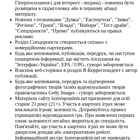
Гіперпосилання ( для інтернет - видань) - повинна бути
розміщена в підзаголовку або в першому абзаці
матеріалу.
Новини з позначками "Думка", "Експертиза", "Заява",
"Регіони", "Гроші", "Влада", "Вибори", "Тест-драйв",
"Спецпроекти", "Промо" публікуються на правах
реклами.
Розділ Спецпроекти створюється спільно з
комерційними партнерами.
Будь яке копіювання, публікація, передрук, чи наступне
поширення інформації, що містить посилання на
"Інтерфакс-Україна", EPA / UPG, суворо забороняється.
Власник веб-сторінки в розділі Я-Корреспондент є автор
публікації.
Будь-яке копіювання, передрук та відтворення
фотографічних творів та/або аудіовізуальних творів
правовласника Getty Images - суворо забороняється.
Матеріали сайту korrespondent.net призначені для осіб
старше 21 року (21+). Участь в азартних іграх може
викликати ігрову залежність. Дотримуйтесь правил
(принципів) відповідальної гри. При виявленні перших
ознак залежності негайно зверніться до спеціаліста.
Пам'ятайте, що участь в азартних іграх не може бути
джерелом доходів або альтернативою роботі.
Інформаційний ресурс korrespondent.net не проводить