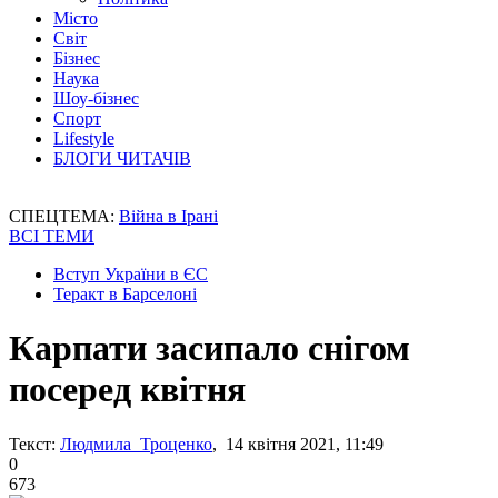
Місто
Світ
Бізнес
Наука
Шоу-бізнес
Спорт
Lifestyle
БЛОГИ ЧИТАЧІВ
СПЕЦТЕМА:
Війна в Ірані
ВСІ ТЕМИ
Вступ України в ЄС
Теракт в Барселоні
Карпати засипало снігом
посеред квітня
Текст:
Людмила Троценко
, 14 квітня 2021, 11:49
0
673