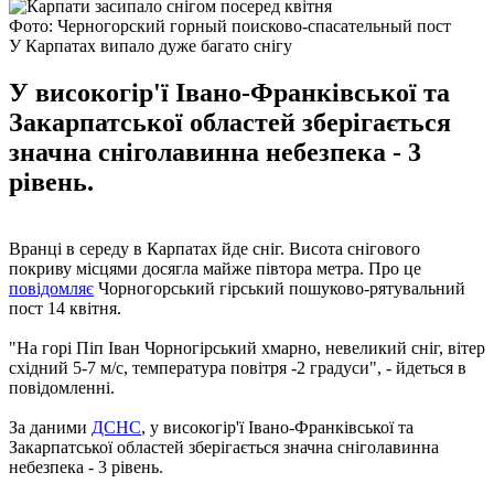
Фото: Черногорский горный поисково-спасательный пост
У Карпатах випало дуже багато снігу
У високогір'ї Івано-Франківської та
Закарпатської областей зберігається
значна сніголавинна небезпека - 3
рівень.
Вранці в середу в Карпатах йде сніг. Висота снігового
покриву місцями досягла майже півтора метра. Про це
повідомляє
Чорногорський гірський пошуково-рятувальний
пост 14 квітня.
"На горі Піп Іван Чорногірський хмарно, невеликий сніг, вітер
східний 5-7 м/с, температура повітря -2 градуси", - йдеться в
повідомленні.
За даними
ДСНС
, у високогір'ї Івано-Франківської та
Закарпатської областей зберігається значна сніголавинна
небезпека - 3 рівень.