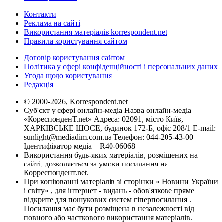
Контакти
Реклама на сайті
Використання матеріалів korrespondent.net
Правила користування сайтом
Договір користування сайтом
Політика у сфері конфіденційності і персональних даних
Угода щодо користування
Редакція
© 2000-2026, Korrespondent.net
Суб'єкт у сфері онлайн-медіа Назва онлайн-медіа –
«КореспонденТ.net» Адреса: 02091, місто Київ,
ХАРКІВСЬКЕ ШОСЕ, будинок 172-Б, офіс 208/1 E-mail:
sunlight@mediadim.com.ua
Телефон: 044-205-43-00
Ідентифікатор медіа – R40-06068
Використання будь-яких матеріалів, розміщених на
сайті, дозволяється за умови посилання на
Корреспондент.net.
При копіюванні матеріалів зі сторінки « Новини України
і світу» , для інтернет - видань - обов'язкове пряме
відкрите для пошукових систем гіперпосилання .
Посилання має бути розміщена в незалежності від
повного або часткового використання матеріалів.