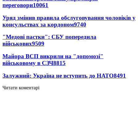
переговори
10061
Уряд змінив правила обслуговування чоловіків у
консульствах за кордоном
9740
"Медові пастки": СБУ попередила
військових
9509
Майора ВСП викрили на "допомозі"
військовому в СЗЧ
8815
Залужний: Україна не вступить до НАТО
8491
Читати коментарі