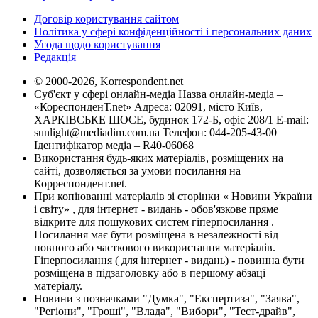
Договір користування сайтом
Політика у сфері конфіденційності і персональних даних
Угода щодо користування
Редакція
© 2000-2026, Korrespondent.net
Суб'єкт у сфері онлайн-медіа Назва онлайн-медіа –
«КореспонденТ.net» Адреса: 02091, місто Київ,
ХАРКІВСЬКЕ ШОСЕ, будинок 172-Б, офіс 208/1 E-mail:
sunlight@mediadim.com.ua
Телефон: 044-205-43-00
Ідентифікатор медіа – R40-06068
Використання будь-яких матеріалів, розміщених на
сайті, дозволяється за умови посилання на
Корреспондент.net.
При копіюванні матеріалів зі сторінки « Новини України
і світу» , для інтернет - видань - обов'язкове пряме
відкрите для пошукових систем гіперпосилання .
Посилання має бути розміщена в незалежності від
повного або часткового використання матеріалів.
Гіперпосилання ( для інтернет - видань) - повинна бути
розміщена в підзаголовку або в першому абзаці
матеріалу.
Новини з позначками "Думка", "Експертиза", "Заява",
"Регіони", "Гроші", "Влада", "Вибори", "Тест-драйв",