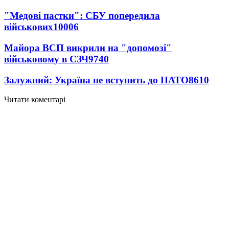
"Медові пастки": СБУ попередила
військових
10006
Майора ВСП викрили на "допомозі"
військовому в СЗЧ
9740
Залужний: Україна не вступить до НАТО
8610
Читати коментарі