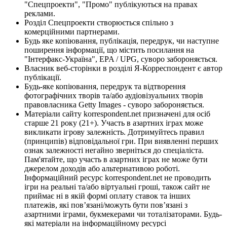
"Спецпроекти", "Промо" публікуються на правах
реклами.
Розділ Спецпроекти створюється спільно з
комерційними партнерами.
Будь яке копіювання, публікація, передрук, чи наступне
поширення інформації, що містить посилання на
"Інтерфакс-Україна", EPA / UPG, суворо забороняється.
Власник веб-сторінки в розділі Я-Корреспондент є автор
публікації.
Будь-яке копіювання, передрук та відтворення
фотографічних творів та/або аудіовізуальних творів
правовласника Getty Images - суворо забороняється.
Матеріали сайту korrespondent.net призначені для осіб
старше 21 року (21+). Участь в азартних іграх може
викликати ігрову залежність. Дотримуйтесь правил
(принципів) відповідальної гри. При виявленні перших
ознак залежності негайно зверніться до спеціаліста.
Пам'ятайте, що участь в азартних іграх не може бути
джерелом доходів або альтернативою роботі.
Інформаційний ресурс korrespondent.net не проводить
ігри на реальні та/або віртуальні гроші, також сайт не
приймає ні в якій формі оплату ставок та інших
платежів, які пов’язані/можуть бути пов’язані з
азартними іграми, букмекерами чи тоталізаторами. Будь-
які матеріали на інформаційному ресурсі