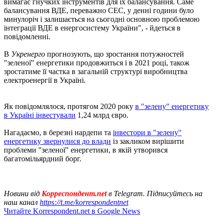
вимагає гнучких інструментів для їх балансування. Саме
балансування ВДЕ, переважно СЕС, у денні години було
минулоріч і залишається на сьогодні основною проблемою
інтеграції ВДЕ в енергосистему України", - йдеться в
повідомленні.
В
Укренерго
прогнозують, що зростання потужностей
"зеленої" енергетики продовжиться і в 2021 році, також
зростатиме її частка в загальній структурі виробництва
електроенергії в Україні.
Як повідомлялося, протягом 2020 року
в "зелену" енергетику
в Україні інвестували
1,24 млрд євро.
Нагадаємо, в березні нардепи та
інвестори в "зелену"
енергетику звернулися до влади
із закликом вирішити
проблеми "зеленої" енергетики, в якій утворився
багатомільярдний борг.
Новини від
Корреспондент.net
в Telegram. Підписуйтесь на
наш канал
https://t.me/korrespondentnet
Читайте Korrespondent.net в Google News