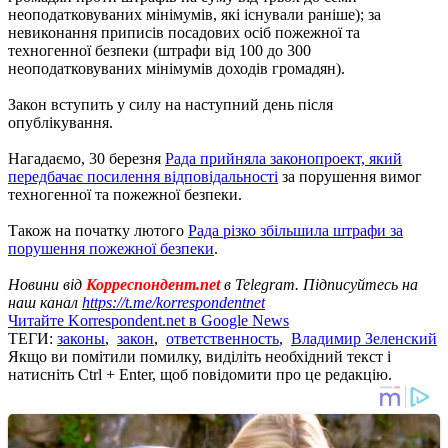
неоподатковуваних мінімумів, які існували раніше); за
невиконання приписів посадових осіб пожежної та
техногенної безпеки (штрафи від 100 до 300
неоподатковуваних мінімумів доходів громадян).
Закон вступить у силу на наступний день після
опублікування.
Нагадаємо, 30 березня
Рада прийняла законопроект, який
передбачає посилення відповідальності
за порушення вимог
техногенної та пожежної безпеки.
Також на початку лютого
Рада різко збільшила штрафи за
порушення пожежної безпеки
.
Новини від
Корреспондент.net
в Telegram. Підписуйтесь на
наш канал
https://t.me/korrespondentnet
Читайте Korrespondent.net в Google News
ТЕГИ:
законы
,
закон
,
ответственность
,
Владимир Зеленский
Якщо ви помітили помилку, виділіть необхідний текст і
натисніть Ctrl + Enter, щоб повідомити про це редакцію.