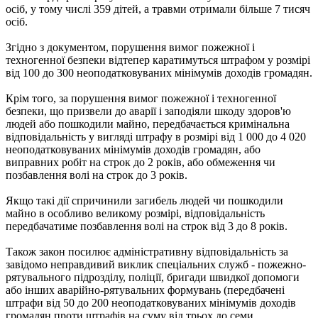
осіб, у тому числі 359 дітей, а травми отримали більше 7 тисяч
осіб.
Згідно з документом, порушення вимог пожежної і
техногенної безпеки відтепер каратимуться штрафом у розмірі
від 100 до 300 неоподатковуваних мінімумів доходів громадян.
Крім того, за порушення вимог пожежної і техногенної
безпеки, що призвели до аварії і заподіяли шкоду здоров'ю
людей або пошкодили майно, передбачається кримінальна
відповідальність у вигляді штрафу в розмірі від 1 000 до 4 020
неоподатковуваних мінімумів доходів громадян, або
виправних робіт на строк до 2 років, або обмеження чи
позбавлення волі на строк до 3 років.
Якщо такі дії спричинили загибель людей чи пошкодили
майно в особливо великому розмірі, відповідальність
передбачатиме позбавлення волі на строк від 3 до 8 років.
Також закон посилює адміністративну відповідальність за
завідомо неправдивий виклик спеціальних служб - пожежно-
рятувального підрозділу, поліції, бригади швидкої допомоги
або інших аварійно-рятувальних формувань (передбачені
штрафи від 50 до 200 неоподатковуваних мінімумів доходів
громадян проти штрафів на суму від трьох до семи