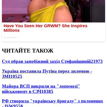
ЧИТАЙТЕ ТАКОЖ
Суд обрав запобіжний захід Стефанішиній
21973
Україна поставила Путіна перед дилемою -
ЗМІ
10525
Майора ВСП викрили на "допомозі"
військовому в СЗЧ
10385
РФ створила "українську бригаду" з полонених
- ISW
9558