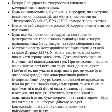
Розділ Спецпроекти створюється спільно з
комерційними партнерами.
Будь яке копіювання, публікація, передрук, чи наступне
поширення інформації, що містить посилання на
"Інтерфакс-Україна", EPA / UPG, суворо забороняється.
Власник веб-сторінки в розділі Я-Корреспондент є автор
публікації.
Будь-яке копіювання, передрук та відтворення
фотографічних творів та/або аудіовізуальних творів
правовласника Getty Images - суворо забороняється.
Матеріали сайту korrespondent.net призначені для осіб
старше 21 року (21+). Участь в азартних іграх може
викликати ігрову залежність. Дотримуйтесь правил
(принципів) відповідальної гри. При виявленні перших
ознак залежності негайно зверніться до спеціаліста.
Пам'ятайте, що участь в азартних іграх не може бути
джерелом доходів або альтернативою роботі.
Інформаційний ресурс korrespondent.net не проводить
ігри на реальні та/або віртуальні гроші, також сайт не
приймає ні в якій формі оплату ставок та інших
платежів, які пов’язані/можуть бути пов’язані з
азартними іграми, букмекерами чи тоталізаторами. Будь-
які матеріали на інформаційному ресурсі
korrespondent.net публікуються виключно в
інформаційних цілях.