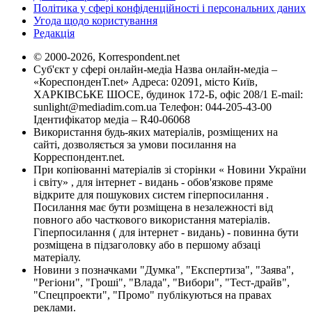
Політика у сфері конфіденційності і персональних даних
Угода щодо користування
Редакція
© 2000-2026, Korrespondent.net
Суб'єкт у сфері онлайн-медіа Назва онлайн-медіа –
«КореспонденТ.net» Адреса: 02091, місто Київ,
ХАРКІВСЬКЕ ШОСЕ, будинок 172-Б, офіс 208/1 E-mail:
sunlight@mediadim.com.ua
Телефон: 044-205-43-00
Ідентифікатор медіа – R40-06068
Використання будь-яких матеріалів, розміщених на
сайті, дозволяється за умови посилання на
Корреспондент.net.
При копіюванні матеріалів зі сторінки « Новини України
і світу» , для інтернет - видань - обов'язкове пряме
відкрите для пошукових систем гіперпосилання .
Посилання має бути розміщена в незалежності від
повного або часткового використання матеріалів.
Гіперпосилання ( для інтернет - видань) - повинна бути
розміщена в підзаголовку або в першому абзаці
матеріалу.
Новини з позначками "Думка", "Експертиза", "Заява",
"Регіони", "Гроші", "Влада", "Вибори", "Тест-драйв",
"Спецпроекти", "Промо" публікуються на правах
реклами.