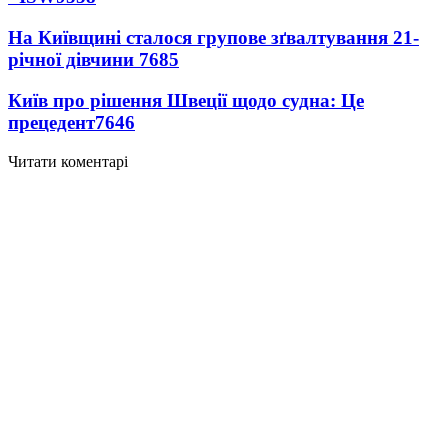
На Київщині сталося групове зґвалтування 21-
річної дівчини
7685
Київ про рішення Швеції щодо судна: Це
прецедент
7646
Читати коментарі