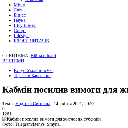
Місто
Світ
Бізнес
Наука
Шоу-бізнес
Спорт
Lifestyle
БЛОГИ ЧИТАЧІВ
СПЕЦТЕМА:
Війна в Ірані
ВСІ ТЕМИ
Вступ України в ЄС
Теракт в Барселоні
Кабмін посилив вимоги для ж
Текст:
Надтока Світлана
, 14 квітня 2021, 20:57
0
1261
Фото: Telegram/Denys_Smyhal