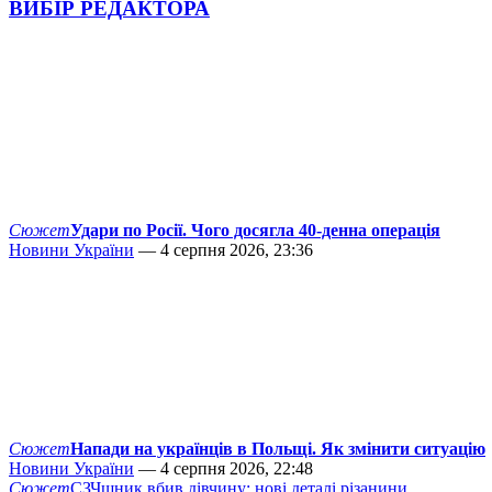
ВИБІР РЕДАКТОРА
Сюжет
Удари по Росії. Чого досягла 40-денна операція
Новини України
— 4 серпня 2026, 23:36
Сюжет
Напади на українців в Польщі. Як змінити ситуацію
Новини України
— 4 серпня 2026, 22:48
Сюжет
СЗЧшник вбив дівчину: нові деталі різанини