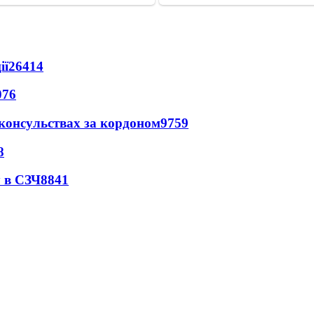
ії
26414
076
 консульствах за кордоном
9759
8
 в СЗЧ
8841