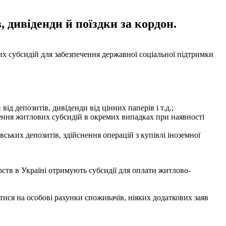
, дивіденди й поїздки за кордон.
вих субсидій для забезпечення державної соціальної підтримки
д депозитів, дивіденди від цінних паперів і т.д.;
ення житлових субсидій в окремих випадках при наявності
ьких депозитів, здійснення операцій з купівлі іноземної
рств в Україні отримують субсидії для оплати житлово-
тися на особові рахунки споживачів, ніяких додаткових заяв