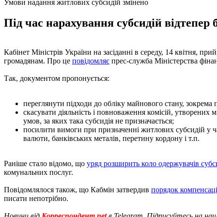
Умови надання житлових субсидій змінено
Під час нарахування субсидій відтепер б
Кабінет Міністрів України на засіданні в середу, 14 квітня, п
громадянам. Про це
повідомляє
прес-служба Міністерства фінан
Так, документом пропонується:
переглянути підходи до обліку майнового стану, зокрема п
скасувати діяльність і повноваження комісій, утворених
умов, за яких така субсидія не призначається;
посилити вимоги при призначенні житлових субсидій у час
валюти, банківських металів, перетину кордону і т.п.
Раніше стало відомо, що
уряд розширить коло одержувачів субс
комунальних послуг.
Повідомлялося також, що Кабмін затвердив
порядок компенсаці
писати непотрібно.
Новини від
Корреспондент.net
в Telegram. Підписуйтесь на на