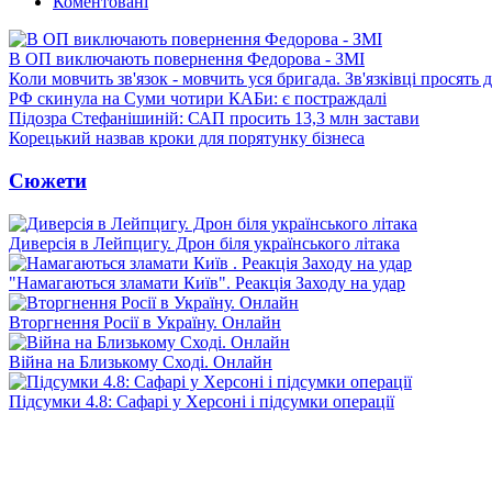
Коментовані
В ОП виключають повернення Федорова - ЗМІ
Коли мовчить зв'язок - мовчить уся бригада. Зв'язківці просять
РФ скинула на Суми чотири КАБи: є постраждалі
Підозра Стефанішиній: САП просить 13,3 млн застави
Корецький назвав кроки для порятунку бізнеса
Сюжети
Диверсія в Лейпцигу. Дрон біля українського літака
"Намагаються зламати Київ". Реакція Заходу на удар
Вторгнення Росії в Україну. Онлайн
Війна на Близькому Сході. Онлайн
Підсумки 4.8: Сафарі у Херсоні і підсумки операції