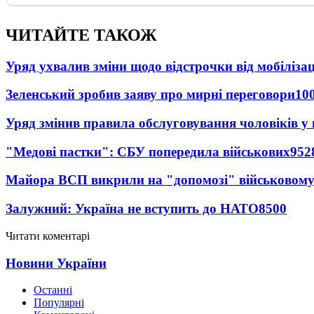
ЧИТАЙТЕ ТАКОЖ
Уряд ухвалив зміни щодо відстрочки від мобілізац
Зеленський зробив заяву про мирні переговори
10
Уряд змінив правила обслуговування чоловіків у
"Медові пастки": СБУ попередила військових
952
Майора ВСП викрили на "допомозі" військовому
Залужний: Україна не вступить до НАТО
8500
Читати коментарі
Новини України
Останні
Популярні