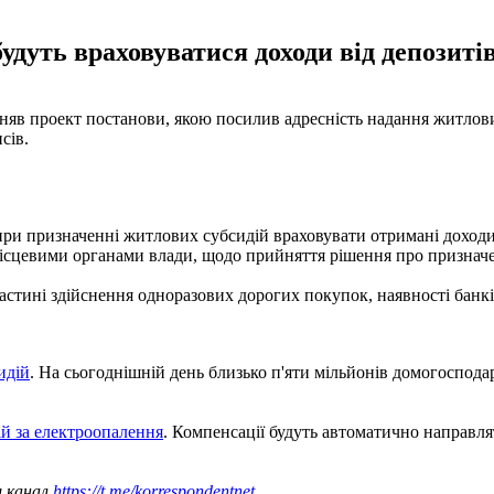
удуть враховуватися доходи від депозитів
рийняв проект постанови, якою посилив адресність надання житло
сів.
ри призначенні житлових субсидій враховувати отримані доходи ві
 місцевими органами влади, щодо прийняття рішення про признач
тині здійснення одноразових дорогих покупок, наявності банківс
идій
. На сьогоднішній день близько п'яти мільйонів домогоспода
й за електроопалення
. Компенсації будуть автоматично направля
ш канал
https://t.me/korrespondentnet