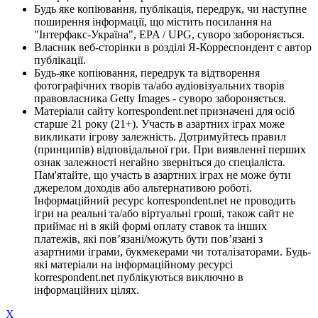
Будь яке копіювання, публікація, передрук, чи наступне
поширення інформації, що містить посилання на
"Інтерфакс-Україна", EPA / UPG, суворо забороняється.
Власник веб-сторінки в розділі Я-Корреспондент є автор
публікації.
Будь-яке копіювання, передрук та відтворення
фотографічних творів та/або аудіовізуальних творів
правовласника Getty Images - суворо забороняється.
Матеріали сайту korrespondent.net призначені для осіб
старше 21 року (21+). Участь в азартних іграх може
викликати ігрову залежність. Дотримуйтесь правил
(принципів) відповідальної гри. При виявленні перших
ознак залежності негайно зверніться до спеціаліста.
Пам'ятайте, що участь в азартних іграх не може бути
джерелом доходів або альтернативою роботі.
Інформаційний ресурс korrespondent.net не проводить
ігри на реальні та/або віртуальні гроші, також сайт не
приймає ні в якій формі оплату ставок та інших
платежів, які пов’язані/можуть бути пов’язані з
азартними іграми, букмекерами чи тоталізаторами. Будь-
які матеріали на інформаційному ресурсі
korrespondent.net публікуються виключно в
інформаційних цілях.
X