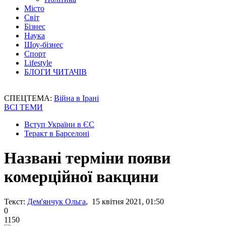
Місто
Світ
Бізнес
Наука
Шоу-бізнес
Спорт
Lifestyle
БЛОГИ ЧИТАЧІВ
СПЕЦТЕМА:
Війна в Ірані
ВСІ ТЕМИ
Вступ України в ЄС
Теракт в Барселоні
Названі терміни появи
комерційної вакцини
Текст:
Дем'янчук Ольга
, 15 квітня 2021, 01:50
0
1150