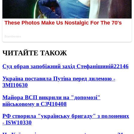
ЧИТАЙТЕ ТАКОЖ
Суд обрав запобіжний захід Стефанішиній
22146
Україна поставила Путіна перед дилемою -
ЗМІ
10630
Майора ВСП викрили на "допомозі"
військовому в СЗЧ
10408
РФ створила "українську бригаду" з полонених
- ISW
10330