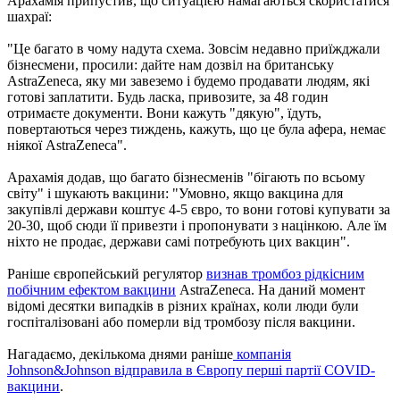
Арахамія припустив, що ситуацією намагаються скористатися
шахраї:
"Це багато в чому надута схема. Зовсім недавно приїжджали
бізнесмени, просили: дайте нам дозвіл на британську
AstraZeneca, яку ми завеземо і будемо продавати людям, які
готові заплатити. Будь ласка, привозите, за 48 годин
отримаєте документи. Вони кажуть "дякую", їдуть,
повертаються через тиждень, кажуть, що це була афера, немає
ніякої AstraZeneca".
Арахамія додав, що багато бізнесменів "бігають по всьому
світу" і шукають вакцини: "Умовно, якщо вакцина для
закупівлі держави коштує 4-5 євро, то вони готові купувати за
20-30, щоб сюди її привезти і пропонувати з націнкою. Але їм
ніхто не продає, держави самі потребують цих вакцин".
Раніше європейський регулятор
визнав тромбоз рідкісним
побічним ефектом вакцини
AstraZeneca. На даний момент
відомі десятки випадків в різних країнах, коли люди були
госпіталізовані або померли від тромбозу після вакцини.
Нагадаємо, декількома днями раніше
компанія
Johnson&Johnson відправила в Європу перші партії COVID-
вакцини
.