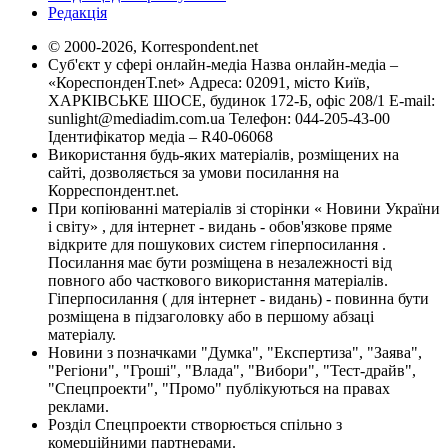
Редакція
© 2000-2026, Korrespondent.net
Суб'єкт у сфері онлайн-медіа Назва онлайн-медіа –
«КореспонденТ.net» Адреса: 02091, місто Київ,
ХАРКІВСЬКЕ ШОСЕ, будинок 172-Б, офіс 208/1 E-mail:
sunlight@mediadim.com.ua
Телефон: 044-205-43-00
Ідентифікатор медіа – R40-06068
Використання будь-яких матеріалів, розміщених на
сайті, дозволяється за умови посилання на
Корреспондент.net.
При копіюванні матеріалів зі сторінки « Новини України
і світу» , для інтернет - видань - обов'язкове пряме
відкрите для пошукових систем гіперпосилання .
Посилання має бути розміщена в незалежності від
повного або часткового використання матеріалів.
Гіперпосилання ( для інтернет - видань) - повинна бути
розміщена в підзаголовку або в першому абзаці
матеріалу.
Новини з позначками "Думка", "Експертиза", "Заява",
"Регіони", "Гроші", "Влада", "Вибори", "Тест-драйв",
"Спецпроекти", "Промо" публікуються на правах
реклами.
Розділ Спецпроекти створюється спільно з
комерційними партнерами.