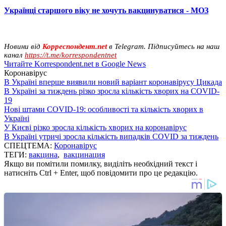
Українці старшого віку не хочуть вакцинуватися - МОЗ
Новини від
Корреспондент.net
в Telegram. Підписуйтесь на наш
канал
https://t.me/korrespondentnet
Читайте Korrespondent.net в Google News
Коронавірус
В Україні вперше виявили новий варіант коронавірусу Цикада
В Україні за тиждень різко зросла кількість хворих на COVID-
19
Нові штами COVID-19: особливості та кількість хворих в
Україні
У Києві різко зросла кількість хворих на коронавірус
В Україні утричі зросла кількість випадків COVID за тиждень
СПЕЦТЕМА:
Коронавірус
ТЕГИ:
вакцина
,
вакцинация
Якщо ви помітили помилку, виділіть необхідний текст і
натисніть Ctrl + Enter, щоб повідомити про це редакцію.