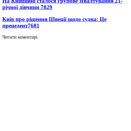
На Київщині сталося групове зґвалтування 21-
річної дівчини
7829
Київ про рішення Швеції щодо судна: Це
прецедент
7681
Читати коментарі