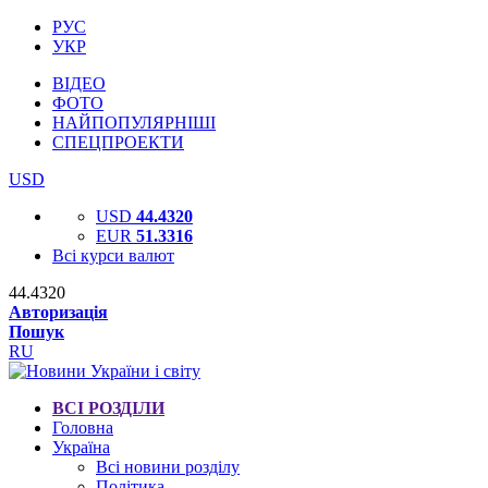
РУС
УКР
ВІДЕО
ФОТО
НАЙПОПУЛЯРНІШІ
СПЕЦПРОЕКТИ
USD
USD
44.4320
EUR
51.3316
Всі курси валют
44.4320
Авторизація
Пошук
RU
ВСІ РОЗДІЛИ
Головна
Україна
Всі новини розділу
Політика