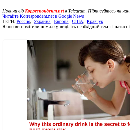
Новини від
Корреспондент.net
в Telegram. Підписуйтесь на на
Читайте Korrespondent.net в Google News
ТЕГИ:
Россия
,
Украина
,
Европа
,
США
,
Кравчук
Якщо ви помітили помилку, виділіть необхідний текст і натисніт