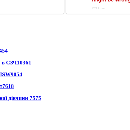
454
 в СЗЧ
10361
 ISW
9054
т
7618
ної дівчини
7575