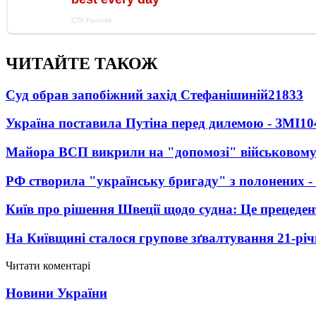
ЧИТАЙТЕ ТАКОЖ
Суд обрав запобіжний захід Стефанішиній
21833
Україна поставила Путіна перед дилемою - ЗМІ
10
Майора ВСП викрили на "допомозі" військовому
РФ створила "українську бригаду" з полонених -
Київ про рішення Швеції щодо судна: Це прецеден
На Київщині сталося групове зґвалтування 21-річ
Читати коментарі
Новини України