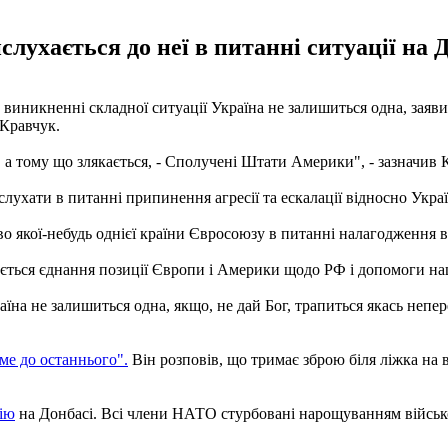
слухається до неї в питанні ситуації на 
икненні складної ситуації Україна не залишиться одна, заявив в
 Кравчук.
, а тому що злякається, - Сполучені Штати Америки", - зазначив 
лухати в питанні припинення агресії та ескалації відносно Укра
во якої-небудь однієї країни Євросоюзу в питанні налагодження 
ається єднання позиції Європи і Америки щодо РФ і допомоги наш
аїна не залишиться одна, якщо, не дай Бог, трапиться якась непер
ме до останнього".
Він розповів, що тримає зброю біля ліжка на 
ію
на Донбасі. Всі члени НАТО стурбовані нарощуванням військо