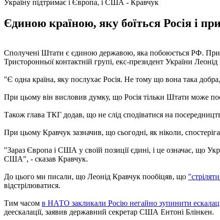
Україну підтримає і Європа, і США - Кравчук
Єдиною країною, яку боїться Росія і при
Сполучені Штати є єдиною державою, яка побоюється РФ. При вин
Тристоронньої контактній групі, екс-президент України Леонід
"Є одна країна, яку послухає Росія. Не тому що вона така добра
При цьому він висловив думку, що Росія тільки Штати може пос
Також глава ТКГ додав, що не слід сподіватися на посередницт
При цьому Кравчук зазначив, що сьогодні, як ніколи, спостеріг
"Зараз Європа і США у своїй позиції єдині, і це означає, що Укр
США", - сказав Кравчук.
До цього ми писали, що Леонід Кравчук пообіцяв, що
"стріляти
відстрілюватися.
Тим часом
в НАТО закликали Росію негайно зупинити ескалац
деескалації, заявив державний секретар США Ентоні Блінкен.