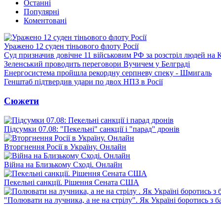
Останні
Популярні
Коментовані
Уражено 12 суден тіньового флоту Росії
Суд призначив довічне 11 військовим РФ за розстріл людей на 
Зеленський проводить переговори Вучичем у Белграді
Енергосистема пройшла рекордну серпневу спеку - Шмигаль
Генштаб підтвердив удари по двох НПЗ в Росії
Сюжети
Підсумки 07.08: "Пекельні" санкції і "парад" дронів
Вторгнення Росії в Україну. Онлайн
Війна на Близькому Сході. Онлайн
Пекельні санкції. Рішення Сената США
"Полювати на лучника, а не на стрілу". Як Україні боротись з 