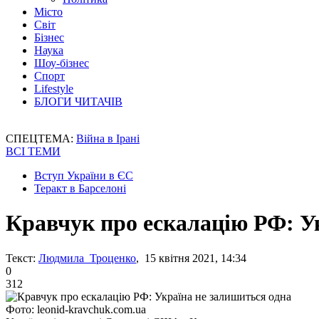
Місто
Світ
Бізнес
Наука
Шоу-бізнес
Спорт
Lifestyle
БЛОГИ ЧИТАЧІВ
СПЕЦТЕМА:
Війна в Ірані
ВСІ ТЕМИ
Вступ України в ЄС
Теракт в Барселоні
Кравчук про ескалацію РФ: У
Текст:
Людмила Троценко
, 15 квітня 2021, 14:34
0
312
Фото: leonid-kravchuk.com.ua