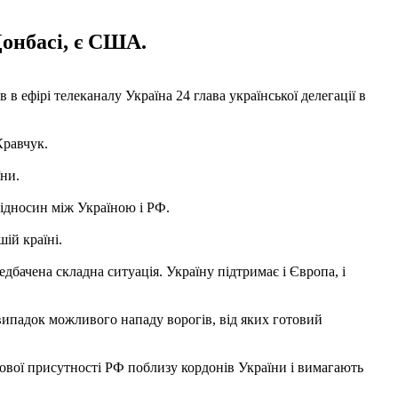
Донбасі, є США.
 ефірі телеканалу Україна 24 глава української делегації в
Кравчук.
їни.
відносин між Україною і РФ.
ій країні.
едбачена складна ситуація. Україну підтримає і Європа, і
випадок можливого нападу ворогів, від яких готовий
вої присутності РФ поблизу кордонів України і вимагають