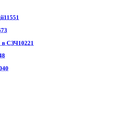
ії
11551
673
 в СЗЧ
10221
48
040