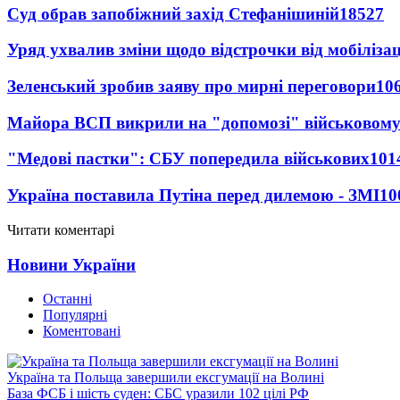
Суд обрав запобіжний захід Стефанішиній
18527
Уряд ухвалив зміни щодо відстрочки від мобілізац
Зеленський зробив заяву про мирні переговори
10
Майора ВСП викрили на "допомозі" військовому
"Медові пастки": СБУ попередила військових
101
Україна поставила Путіна перед дилемою - ЗМІ
10
Читати коментарі
Новини України
Останні
Популярні
Коментовані
Україна та Польща завершили ексгумації на Волині
База ФСБ і шість суден: СБС уразили 102 цілі РФ