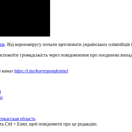
нів
. Від коронавірусу почали щеплювати українських олімпійців 
заспокоїти громадськість через повідомлення про поодинокі випа
ш канал
https://t.me/korrespondentnet
9
ні
еркасская область
ь Ctrl + Enter, щоб повідомити про це редакцію.