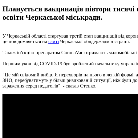
Планується вакцинація півтори тисячі
освіти Черкаської міськради.
У Черкаській області стартував третій етап вакцинації від кор
це повідомляється на
сайті
Черкаської облдержадміністрації.
Також ін'єкцію препаратом CoronaVac отримають маломобільні 
Першим укол від COVID-19 був зроблений начальнику управлінн
"Це мій свідомий вибір. Я перехворів на нього в легкій формі, 
ЗНО, перебуватимуть у більш ризикованій ситуації, ніж були д
зараження серед педагогів", - сказав Степко.