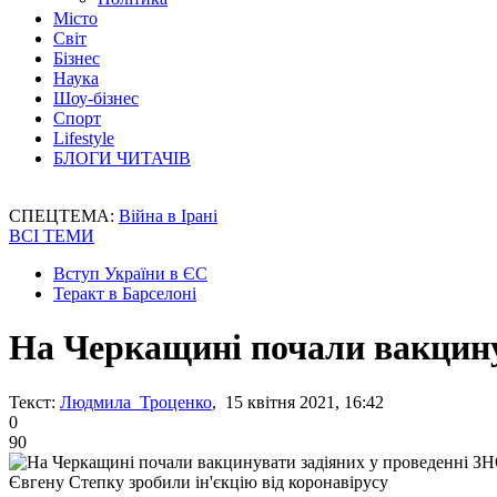
Місто
Світ
Бізнес
Наука
Шоу-бізнес
Спорт
Lifestyle
БЛОГИ ЧИТАЧІВ
СПЕЦТЕМА:
Війна в Ірані
ВСІ ТЕМИ
Вступ України в ЄС
Теракт в Барселоні
На Черкащині почали вакцину
Текст:
Людмила Троценко
, 15 квітня 2021, 16:42
0
90
Євгену Степку зробили ін'єкцію від коронавірусу