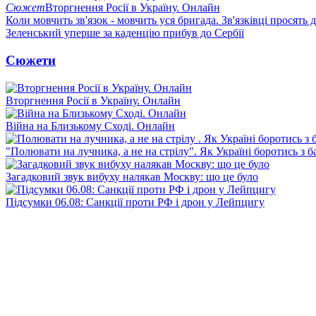
Сюжет
Вторгнення Росії в Україну. Онлайн
Коли мовчить зв'язок - мовчить уся бригада. Зв'язківці просять
Зеленський уперше за каденцію прибув до Сербії
Сюжети
Вторгнення Росії в Україну. Онлайн
Війна на Близькому Сході. Онлайн
"Полювати на лучника, а не на стрілу". Як Україні боротись з 
Загадковий звук вибуху налякав Москву: що це було
Підсумки 06.08: Санкції проти РФ і дрон у Лейпцигу