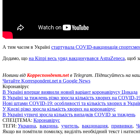
А тим часом в Україні
стартувала COVID-вакцинація спортсме
Додамо, що
на Кіпрі весь уряд вакцинувався AstraZeneca
, щоб 
Новини від
Корреспондент.net
в Telegram. Підписуйтесь на на
Читайте Korrespondent.net в Google News
Коронавірус
В Україні вперше виявили новий варіант коронавірусу Цикада
В Україні за тиждень різко зросла кількість хворих на COVID-1
Нові штами COVID-19: особливості та кількість хворих в Украї
У Києві різко зросла кількість хворих на коронавірус
В Україні утричі зросла кількість випадків COVID за тиждень
СПЕЦТЕМА:
Коронавірус
ТЕГИ:
Украина
,
вакцина
,
учитель
,
вакцинация
,
прививки
,
Ч
Якщо ви помітили помилку, виділіть необхідний текст і натисніт