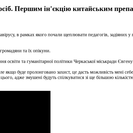
 осіб. Першим ін'єкцію китайським преп
онавірусу, в рамках якого почали щеплювати педагогів, задіяних
громадяни та їх опікуни.
я освіти та гуманітарної політики Черкаської міськради Євгену
але якщо буде пролонговано захист, це дасть можливість мені себе
о цього, адже змушені будуть спілкуватися зі ще більшою кількіс