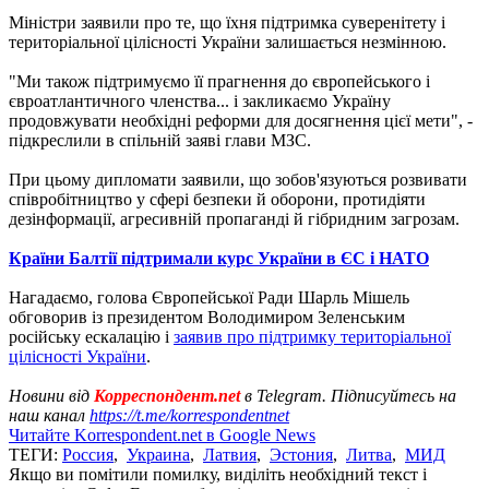
Міністри заявили про те, що їхня підтримка суверенітету і
територіальної цілісності України залишається незмінною.
"Ми також підтримуємо її прагнення до європейського і
євроатлантичного членства... і закликаємо Україну
продовжувати необхідні реформи для досягнення цієї мети", -
підкреслили в спільній заяві глави МЗС.
При цьому дипломати заявили, що зобов'язуються розвивати
співробітництво у сфері безпеки й оборони, протидіяти
дезінформації, агресивній пропаганді й гібридним загрозам.
Країни Балтії підтримали курс України в ЄС і НАТО
Нагадаємо, голова Європейської Ради Шарль Мішель
обговорив із президентом Володимиром Зеленським
російську ескалацію і
заявив про підтримку територіальної
цілісності України
.
Новини від
Корреспондент.net
в Telegram. Підписуйтесь на
наш канал
https://t.me/korrespondentnet
Читайте Korrespondent.net в Google News
ТЕГИ:
Россия
,
Украина
,
Латвия
,
Эстония
,
Литва
,
МИД
Якщо ви помітили помилку, виділіть необхідний текст і