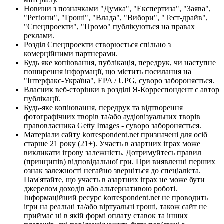
Новини з позначками "Думка", "Експертиза", "Заява",
"Регіони", "Гроші", "Влада", "Вибори", "Тест-драйв",
"Спецпроекти", "Промо" публікуються на правах
реклами.
Розділ Спецпроекти створюється спільно з
комерційними партнерами.
Будь яке копіювання, публікація, передрук, чи наступне
поширення інформації, що містить посилання на
"Інтерфакс-Україна", EPA / UPG, суворо забороняється.
Власник веб-сторінки в розділі Я-Корреспондент є автор
публікації.
Будь-яке копіювання, передрук та відтворення
фотографічних творів та/або аудіовізуальних творів
правовласника Getty Images - суворо забороняється.
Матеріали сайту korrespondent.net призначені для осіб
старше 21 року (21+). Участь в азартних іграх може
викликати ігрову залежність. Дотримуйтесь правил
(принципів) відповідальної гри. При виявленні перших
ознак залежності негайно зверніться до спеціаліста.
Пам'ятайте, що участь в азартних іграх не може бути
джерелом доходів або альтернативою роботі.
Інформаційний ресурс korrespondent.net не проводить
ігри на реальні та/або віртуальні гроші, також сайт не
приймає ні в якій формі оплату ставок та інших