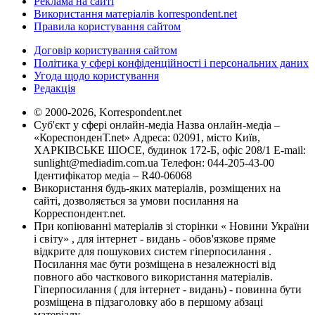
Реклама на сайті
Використання матеріалів korrespondent.net
Правила користування сайтом
Договір користування сайтом
Політика у сфері конфіденційності і персональних даних
Угода щодо користування
Редакція
© 2000-2026, Korrespondent.net
Суб'єкт у сфері онлайн-медіа Назва онлайн-медіа –
«КореспонденТ.net» Адреса: 02091, місто Київ,
ХАРКІВСЬКЕ ШОСЕ, будинок 172-Б, офіс 208/1 E-mail:
sunlight@mediadim.com.ua
Телефон: 044-205-43-00
Ідентифікатор медіа – R40-06068
Використання будь-яких матеріалів, розміщених на
сайті, дозволяється за умови посилання на
Корреспондент.net.
При копіюванні матеріалів зі сторінки « Новини України
і світу» , для інтернет - видань - обов'язкове пряме
відкрите для пошукових систем гіперпосилання .
Посилання має бути розміщена в незалежності від
повного або часткового використання матеріалів.
Гіперпосилання ( для інтернет - видань) - повинна бути
розміщена в підзаголовку або в першому абзаці
матеріалу.