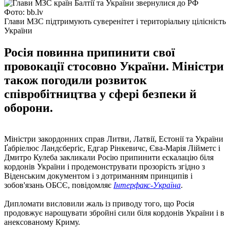
Фото: bb.lv
Глави МЗС підтримують суверенітет і територіальну цілісність
України
Росія повинна припинити свої
провокації стосовно України. Міністри
також погодили розвиток
співробітництва у сфері безпеки й
оборони.
Міністри закордонних справ Литви, Латвії, Естонії та України
Ґабріелюс Ландсберґіс, Едгар Рінкевичс, Єва-Марія Лійметс і
Дмитро Кулеба закликали Росію припинити ескалацію біля
кордонів України і продемонструвати прозорість згідно з
Віденським документом і з дотриманням принципів і
зобов'язань ОБСЄ, повідомляє
Інтерфакс-Україна
.
Дипломати висловили жаль із приводу того, що Росія
продовжує нарощувати збройні сили біля кордонів України і в
анексованому Криму.