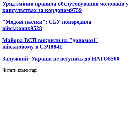
Уряд змінив правила обслуговування чоловіків у
консульствах за кордоном
9759
"Медові пастки": СБУ попередила
військових
9528
Майора ВСП викрили на "допомозі"
військовому в СЗЧ
8841
Залужний: Україна не вступить до НАТО
8500
Читати коментарі