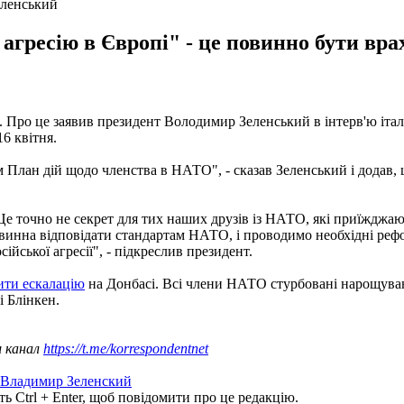
еленський
агресію в Європі" - це повинно бути вра
Про це заявив президент Володимир Зеленський в інтерв'ю італ
6 квітня.
ам План дій щодо членства в НАТО", - сказав Зеленський і додав,
Це точно не секрет для тих наших друзів із НАТО, які приїжджаю
овинна відповідати стандартам НАТО, і проводимо необхідні реф
ійської агресії", - підкреслив президент.
ити ескалацію
на Донбасі. Всі члени НАТО стурбовані нарощуван
 Блінкен.
ш канал
https://t.me/korrespondentnet
Владимир Зеленский
ь Ctrl + Enter, щоб повідомити про це редакцію.