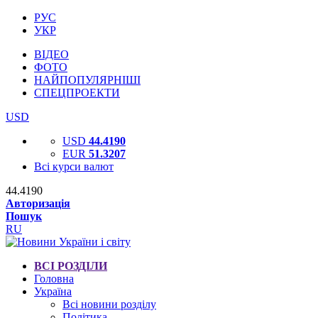
РУС
УКР
ВІДЕО
ФОТО
НАЙПОПУЛЯРНІШІ
СПЕЦПРОЕКТИ
USD
USD
44.4190
EUR
51.3207
Всі курси валют
44.4190
Авторизація
Пошук
RU
ВСІ РОЗДІЛИ
Головна
Україна
Всі новини розділу
Політика