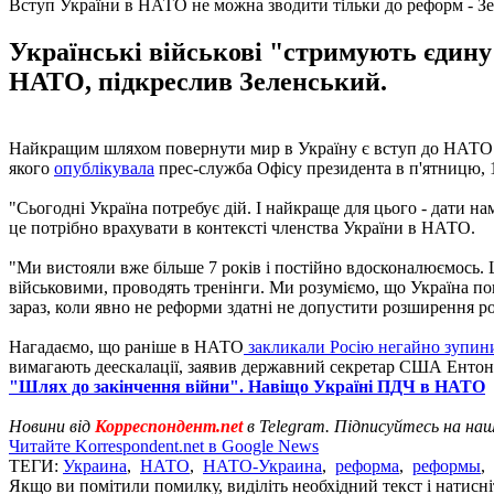
Вступ України в НАТО не можна зводити тільки до реформ - З
Українські військові "стримують єдину 
НАТО, підкреслив Зеленський.
Найкращим шляхом повернути мир в Україну є вступ до НАТО. 
якого
опублікувала
прес-служба Офісу президента в п'ятницю, 1
"Сьогодні Україна потребує дій. І найкраще для цього - дати н
це потрібно врахувати в контексті членства України в НАТО.
"Ми вистояли вже більше 7 років і постійно вдосконалюємось. 
військовими, проводять тренінги. Ми розуміємо, що Україна п
зараз, коли явно не реформи здатні не допустити розширення рос
Нагадаємо, що раніше в НАТО
закликали Росію негайно зупин
вимагають деескалації, заявив державний секретар США Ентоні
"Шлях до закінчення війни". Навіщо Україні ПДЧ в НАТО
Новини від
Корреспондент.net
в Telegram. Підписуйтесь на на
Читайте Korrespondent.net в Google News
ТЕГИ:
Украина
,
НАТО
,
НАТО-Украина
,
реформа
,
реформы
,
Якщо ви помітили помилку, виділіть необхідний текст і натисніт