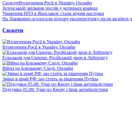
Сюжет
Вторгнення Росії в Україну. Онлайн
Зеленський звільнив послів у чотирьох країнах
Ураження НПЗ в Ярославлі: стали відомі наслідки
На Львівщині оголосили підозру ексенергетику після загибелі 
Сюжети
Вторгнення Росії в Україну. Онлайн
Ескалація для Європи. Російський дрон в Лейпцигу
Війна на Близькому Сході. Онлайн
Зміни в армії РФ: що стоїть за рішенням Путіна
Підсумки 05.08: Удар по Києву і брак антибалістики