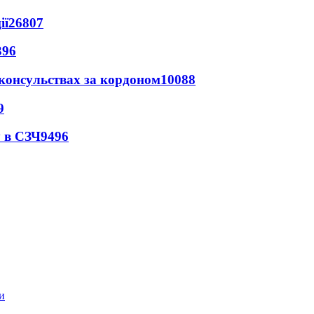
ії
26807
396
 консульствах за кордоном
10088
9
 в СЗЧ
9496