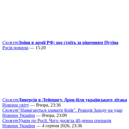
Сюжет
Зміни в армії РФ: що стоїть за рішенням Путіна
Росія новини
— 15:20
Сюжет
Диверсія в Лейпцигу. Дрон біля українського літака
Новини світу
— Вчора, 23:36
Сюжет
"Намагаються зламати Київ". Реакція Заходу на удар
Новини України
— Вчора, 23:09
Сюжет
Удари по Росії. Чого досягла 40-денна операція
Новини України
— 4 серпня 2026, 23:36