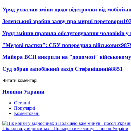
Уряд ухвалив зміни щодо відстрочки від мобілізац
Зеленський зробив заяву про мирні переговори
10
Уряд змінив правила обслуговування чоловіків у
"Медові пастки": СБУ попередила військових
987
Майора ВСП викрили на "допомозі" військовому
Суд обрав запобіжний захід Стефанішиній
8851
Читати коментарі
Новини України
Останні
Популярні
Коментовані
Пік кризи у відносинах з Польщею вже минув - посол України