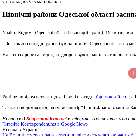
Снігопад в Одеській області
Північні райони Одеської області засип
У місті Кодима Одеської області сьогодні вранці, 16 квітня, ви
"Ось такий сьогодні ранок був на півночі Одеської області в міст
На кадрах ролика видно, як двори і вулиці міста засипало сніго
Раніше повідомлялося, що у Львові сьогодні
йде мокрий сніг
, а
Також повідомлялося, що у високогір'ї Івано-Франківської та З
Новини від
Корреспондент.net
в Telegram. Підписуйтесь на на
Читайте Korrespondent.net в Google News
Негода в Україні
На Волині семеро людей втратили свідомість через влучання б