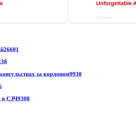
ії
26601
238
 консульствах за кордоном
9930
6
 в СЗЧ
9308