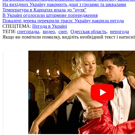
На вихідних Україну накриють дощі з грозами та шквалами
Температура в Карпатах впала до "нуля"
В Україні оголосили штормове попередження
Повалені дерева перекрили траси: Україну накрила негода
СПЕЦТЕМА:
Негода в Україні
ТЕГИ:
снегопады
,
видео
,
снег
,
Одесская область
,
непогода
Якщо ви помітили помилку, виділіть необхідний текст і натисніт