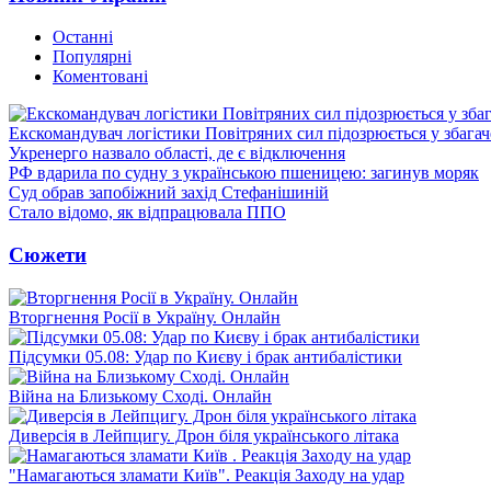
Останні
Популярні
Коментовані
Екскомандувач логістики Повітряних сил підозрюється у збагач
Укренерго назвало області, де є відключення
РФ вдарила по судну з українською пшеницею: загинув моряк
Суд обрав запобіжний захід Стефанішиній
Стало відомо, як відпрацювала ППО
Сюжети
Вторгнення Росії в Україну. Онлайн
Підсумки 05.08: Удар по Києву і брак антибалістики
Війна на Близькому Сході. Онлайн
Диверсія в Лейпцигу. Дрон біля українського літака
"Намагаються зламати Київ". Реакція Заходу на удар