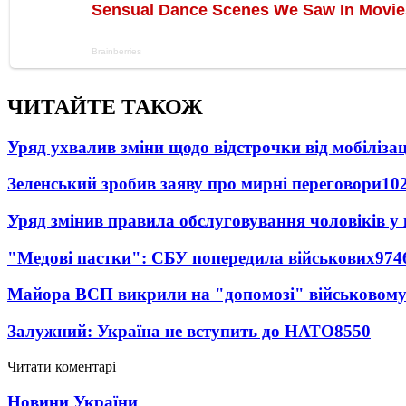
ЧИТАЙТЕ ТАКОЖ
Уряд ухвалив зміни щодо відстрочки від мобілізац
Зеленський зробив заяву про мирні переговори
10
Уряд змінив правила обслуговування чоловіків у
"Медові пастки": СБУ попередила військових
974
Майора ВСП викрили на "допомозі" військовому
Залужний: Україна не вступить до НАТО
8550
Читати коментарі
Новини України