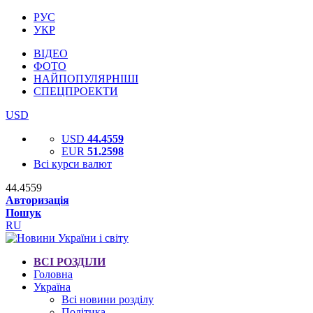
РУС
УКР
ВІДЕО
ФОТО
НАЙПОПУЛЯРНІШІ
СПЕЦПРОЕКТИ
USD
USD
44.4559
EUR
51.2598
Всі курси валют
44.4559
Авторизація
Пошук
RU
ВСІ РОЗДІЛИ
Головна
Україна
Всі новини розділу
Політика