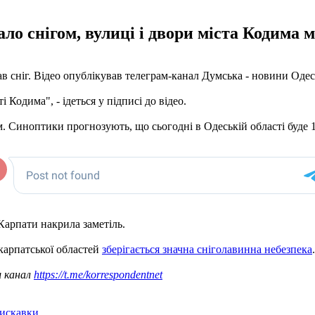
ало снігом, вулиці і двори міста Кодима 
пав сніг. Відео опублікував телеграм-канал Думська - новини Одес
і Кодима", - ідеться у підписі до відео.
м. Синоптики прогнозують, що сьогодні в Одеській області буде 1
 Карпати накрила заметіль.
акарпатської областей
зберігається значна сніголавинна небезпека
.
ш канал
https://t.me/korrespondentnet
лискавки