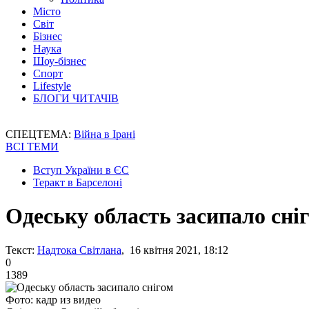
Місто
Світ
Бізнес
Наука
Шоу-бізнес
Спорт
Lifestyle
БЛОГИ ЧИТАЧІВ
СПЕЦТЕМА:
Війна в Ірані
ВСІ ТЕМИ
Вступ України в ЄС
Теракт в Барселоні
Одеську область засипало сні
Текст:
Надтока Світлана
, 16 квітня 2021, 18:12
0
1389
Фото: кадр из видео