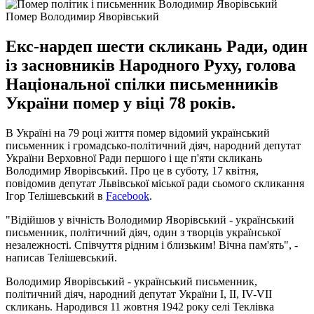
Помер Володимир Яворівський
Екс-нардеп шести скликань Ради, один
із засновників Народного Руху, голова
Національної спілки письменників
України помер у віці 78 років.
В Україні на 79 році життя помер відомий український
письменник і громадсько-політичний діяч, народний депутат
України Верховної Ради першого і ще п'яти скликань
Володимир Яворівський. Про це в суботу, 17 квітня,
повідомив депутат Львівської міської ради сьомого скликання
Ігор Телішевський в
Facebook
.
"Відійшов у вічність Володимир Яворівський - український
письменник, політичний діяч, один з творців української
незалежності. Співчуття рідним і близьким! Вічна пам'ять", -
написав Телішевський.
Володимир Яворівський - український письменник,
політичний діяч, народний депутат України I, II, IV-VII
скликань. Народився 11 жовтня 1942 року селі Теклівка