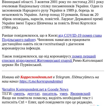
Вінницької області. З жовтня 2001 року по листопад 2011 року
очолював Національну спілку письменників України. Один із
засновників Народного руху України в 1989 р, борець за
незалежність України. Автор понад 10 романів, більш як 20
збірок оповідань, нарисів, повістей. Лауреат Державної премії
України імені Тараса Шевченка за повість Вічні Кортеліси
(1984 рік).
Раніше повідомлялося, що в Києві
від COVID-19 помер глава
Подільського району
. Чиновник намагався працювати
дистанційно навіть після госпіталізації з діагнозом
коронавірусна інфекція.
Також повідомлялося, що від коронавірусу
помер перший
єпископ відродженої Житомирської єпархії
Римо-Католицької
церкви Ян Пурвінський.
Новини від
Корреспондент.net
в Telegram. Підписуйтесь на
наш канал
https://t.me/korrespondentnet
Читайте Korrespondent.net в Google News
ТЕГИ:
смерть
,
депутат
,
писатель
,
умер
,
Яворивский
Якщо ви помітили помилку, виділіть необхідний текст і
натисніть Ctrl + Enter, щоб повідомити про це редакцію.