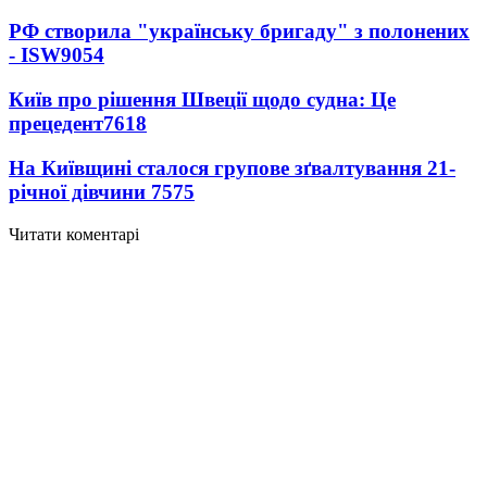
РФ створила "українську бригаду" з полонених
- ISW
9054
Київ про рішення Швеції щодо судна: Це
прецедент
7618
На Київщині сталося групове зґвалтування 21-
річної дівчини
7575
Читати коментарі