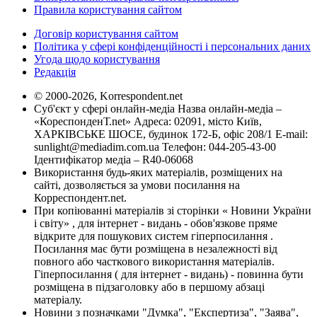
Правила користування сайтом
Договір користування сайтом
Політика у сфері конфіденційності і персональних даних
Угода щодо користування
Редакція
© 2000-2026, Korrespondent.net
Суб'єкт у сфері онлайн-медіа Назва онлайн-медіа –
«КореспонденТ.net» Адреса: 02091, місто Київ,
ХАРКІВСЬКЕ ШОСЕ, будинок 172-Б, офіс 208/1 E-mail:
sunlight@mediadim.com.ua
Телефон: 044-205-43-00
Ідентифікатор медіа – R40-06068
Використання будь-яких матеріалів, розміщених на
сайті, дозволяється за умови посилання на
Корреспондент.net.
При копіюванні матеріалів зі сторінки « Новини України
і світу» , для інтернет - видань - обов'язкове пряме
відкрите для пошукових систем гіперпосилання .
Посилання має бути розміщена в незалежності від
повного або часткового використання матеріалів.
Гіперпосилання ( для інтернет - видань) - повинна бути
розміщена в підзаголовку або в першому абзаці
матеріалу.
Новини з позначками "Думка", "Експертиза", "Заява",