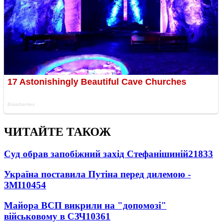
ЧИТАЙТЕ ТАКОЖ
Суд обрав запобіжний захід Стефанішиній
21833
Україна поставила Путіна перед дилемою -
ЗМІ
10454
Майора ВСП викрили на "допомозі"
військовому в СЗЧ
10361