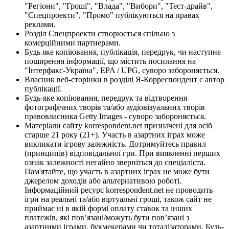
"Регіони", "Гроші", "Влада", "Вибори", "Тест-драйв",
"Спецпроекти", "Промо" публікуються на правах
реклами.
Розділ Спецпроекти створюється спільно з
комерційними партнерами.
Будь яке копіювання, публікація, передрук, чи наступне
поширення інформації, що містить посилання на
"Інтерфакс-Україна", EPA / UPG, суворо забороняється.
Власник веб-сторінки в розділі Я-Корреспондент є автор
публікації.
Будь-яке копіювання, передрук та відтворення
фотографічних творів та/або аудіовізуальних творів
правовласника Getty Images - суворо забороняється.
Матеріали сайту korrespondent.net призначені для осіб
старше 21 року (21+). Участь в азартних іграх може
викликати ігрову залежність. Дотримуйтесь правил
(принципів) відповідальної гри. При виявленні перших
ознак залежності негайно зверніться до спеціаліста.
Пам'ятайте, що участь в азартних іграх не може бути
джерелом доходів або альтернативою роботі.
Інформаційний ресурс korrespondent.net не проводить
ігри на реальні та/або віртуальні гроші, також сайт не
приймає ні в якій формі оплату ставок та інших
платежів, які пов’язані/можуть бути пов’язані з
азартними іграми, букмекерами чи тоталізаторами. Будь-