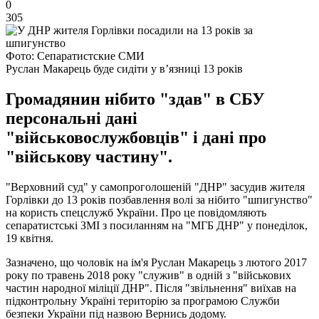
0
305
Фото: Сепаратистские СМИ
Руслан Макарець буде сидіти у в’язниці 13 років
Громадянин нібито "здав" в СБУ
персональні дані
"військовослужбовців" і дані про
"військову частину".
"Верховний суд" у самопроголошеній "ДНР" засудив жителя
Горлівки до 13 років позбавлення волі за нібито "шпигунство"
на користь спецслужб України. Про це повідомляють
сепаратистські ЗМІ з посиланням на "МГБ ДНР" у понеділок,
19 квітня.
Зазначено, що чоловік на ім'я Руслан Макарець з лютого 2017
року по травень 2018 року "служив" в одній з "військових
частин народної міліції ДНР". Після "звільнення" виїхав на
підконтрольну Україні територію за програмою Служби
безпеки України під назвою Вернись додому.