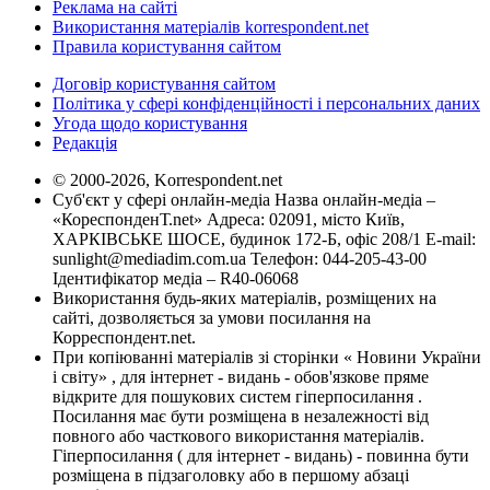
Реклама на сайті
Використання матеріалів korrespondent.net
Правила користування сайтом
Договір користування сайтом
Політика у сфері конфіденційності і персональних даних
Угода щодо користування
Редакція
© 2000-2026, Korrespondent.net
Суб'єкт у сфері онлайн-медіа Назва онлайн-медіа –
«КореспонденТ.net» Адреса: 02091, місто Київ,
ХАРКІВСЬКЕ ШОСЕ, будинок 172-Б, офіс 208/1 E-mail:
sunlight@mediadim.com.ua
Телефон: 044-205-43-00
Ідентифікатор медіа – R40-06068
Використання будь-яких матеріалів, розміщених на
сайті, дозволяється за умови посилання на
Корреспондент.net.
При копіюванні матеріалів зі сторінки « Новини України
і світу» , для інтернет - видань - обов'язкове пряме
відкрите для пошукових систем гіперпосилання .
Посилання має бути розміщена в незалежності від
повного або часткового використання матеріалів.
Гіперпосилання ( для інтернет - видань) - повинна бути
розміщена в підзаголовку або в першому абзаці