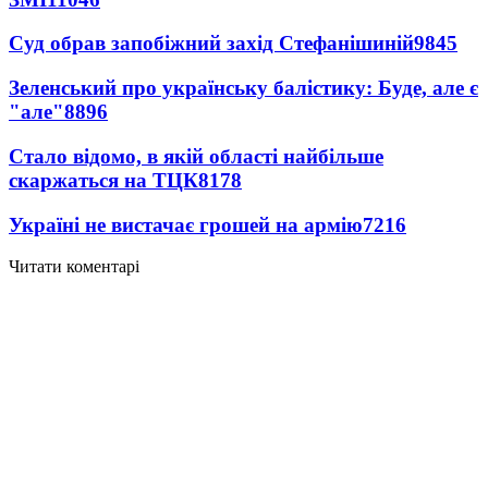
Суд обрав запобіжний захід Стефанішиній
9845
Зеленський про українську балістику: Буде, але є
"але"
8896
Стало відомо, в якій області найбільше
скаржаться на ТЦК
8178
Україні не вистачає грошей на армію
7216
Читати коментарі