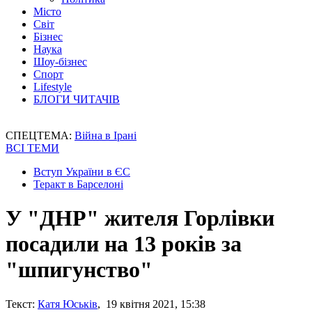
Місто
Світ
Бізнес
Наука
Шоу-бізнес
Спорт
Lifestyle
БЛОГИ ЧИТАЧІВ
СПЕЦТЕМА:
Війна в Ірані
ВСІ ТЕМИ
Вступ України в ЄС
Теракт в Барселоні
У "ДНР" жителя Горлівки
посадили на 13 років за
"шпигунство"
Текст:
Катя Юськів
, 19 квітня 2021, 15:38