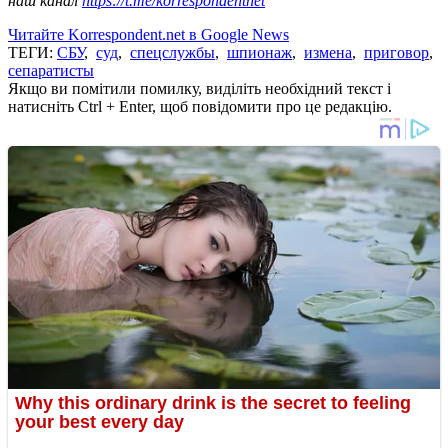
наш канал
https://t.me/korrespondentnet
Читайте Korrespondent.net в Google News
ТЕГИ:
СБУ
,
суд
,
спецслужбы
,
шпионаж
,
измена
,
приговор
,
сепаратисты
Якщо ви помітили помилку, виділіть необхідний текст і
натисніть Ctrl + Enter, щоб повідомити про це редакцію.