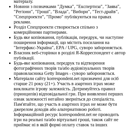
матеріалу.
Новини з позначками "Думка", "Експертиза", "Заява",
"Регіони", "Гроші", "Влада", "Вибори", "Тест-драйв",
"Спецпроекти", "Промо" публікуються на правах
реклами.
Розділ Спецпроекти створюється спільно з
комерційними партнерами.
Будь яке копіювання, публікація, передрук, чи наступне
поширення інформації, що містить посилання на
"Інтерфакс-Україна", EPA / UPG, суворо забороняється.
Власник веб-сторінки в розділі Я-Корреспондент є автор
публікації.
Будь-яке копіювання, передрук та відтворення
фотографічних творів та/або аудіовізуальних творів
правовласника Getty Images - суворо забороняється.
Матеріали сайту korrespondent.net призначені для осіб
старше 21 року (21+). Участь в азартних іграх може
викликати ігрову залежність. Дотримуйтесь правил
(принципів) відповідальної гри. При виявленні перших
ознак залежності негайно зверніться до спеціаліста.
Пам'ятайте, що участь в азартних іграх не може бути
джерелом доходів або альтернативою роботі.
Інформаційний ресурс korrespondent.net не проводить
ігри на реальні та/або віртуальні гроші, також сайт не
приймає ні в якій формі оплату ставок та інших