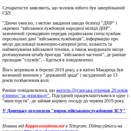
Сепаратисти заявляють, що чоловік нібито був завербований
СБУ.
"Діючи умисно, з метою завдання шкоди безпеці "ДНР" і
окремих "військовослужбовців народної міліції ДНР",
зазначений громадянин передав українським спецслужбам
персональні дані "військовослужбовців", інформацію про
місце дислокації інженерно-саперної роти, кількість та
найменування військової техніки, а також координати місця
розташування штабу бригади "військової частини", де раніше
проходив "службу", - йдеться в повідомленні.
Його затримали в березні 2019 року, а в квітні Макарець був
визнаний винним у "державній зраді" і засуджений до 13
років позбавлення волі.
Раніше повідомлялося, що
житель Луганська отримав 20 років
в'язниці "за держзраду"
. Підсудний працевлаштувався в одне з
"міністерств", де займав керівну посаду до червня 2019 року.
У Донецьку оголосили "вирок військовослужбовцю ЗСУ"
Новини від
Корреспондент.net
в Telegram. Підписуйтесь на