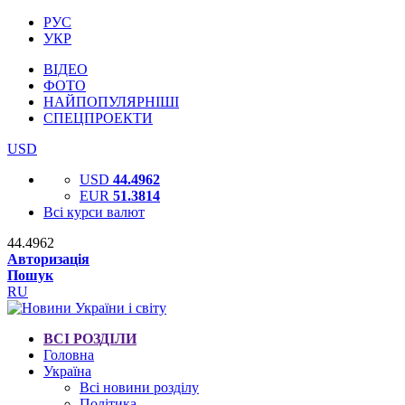
РУС
УКР
ВІДЕО
ФОТО
НАЙПОПУЛЯРНІШІ
СПЕЦПРОЕКТИ
USD
USD
44.4962
EUR
51.3814
Всі курси валют
44.4962
Авторизація
Пошук
RU
ВСІ РОЗДІЛИ
Головна
Україна
Всі новини розділу
Політика