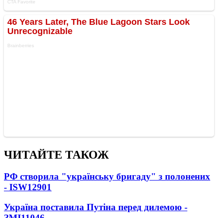
ЧИТАЙТЕ ТАКОЖ
РФ створила "українську бригаду" з полонених
- ISW
12901
Україна поставила Путіна перед дилемою -
ЗМІ
11046