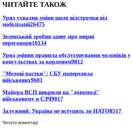
ЧИТАЙТЕ ТАКОЖ
Уряд ухвалив зміни щодо відстрочки від
мобілізації
26475
Зеленський зробив заяву про мирні
переговори
10134
Уряд змінив правила обслуговування чоловіків у
консульствах за кордоном
9812
"Медові пастки": СБУ попередила
військових
9601
Майора ВСП викрили на "допомозі"
військовому в СЗЧ
9017
Залужний: Україна не вступить до НАТО
8517
Читати коментарі