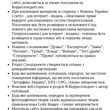
сайті, дозволяється за умови посилання на
Корреспондент.net.
При копіюванні матеріалів зі сторінки « Новини України
і світу» , для інтернет - видань - обов'язкове пряме
відкрите для пошукових систем гіперпосилання .
Посилання має бути розміщена в незалежності від
повного або часткового використання матеріалів.
Гіперпосилання ( для інтернет - видань) - повинна бути
розміщена в підзаголовку або в першому абзаці
матеріалу.
Новини з позначками "Думка", "Експертиза", "Заява",
"Регіони", "Гроші", "Влада", "Вибори", "Тест-драйв",
"Спецпроекти", "Промо" публікуються на правах
реклами.
Розділ Спецпроекти створюється спільно з
комерційними партнерами.
Будь яке копіювання, публікація, передрук, чи наступне
поширення інформації, що містить посилання на
"Інтерфакс-Україна", EPA / UPG, суворо забороняється.
Власник веб-сторінки в розділі Я-Корреспондент є автор
публікації.
Будь-яке копіювання, передрук та відтворення
фотографічних творів та/або аудіовізуальних творів
правовласника Getty Images - суворо забороняється.
Матеріали сайту korrespondent.net призначені для осіб