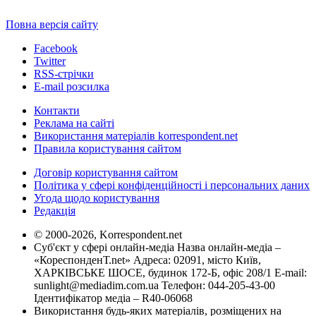
Повна версія сайту
Facebook
Twitter
RSS-стрічки
E-mail розсилка
Контакти
Реклама на сайті
Використання матеріалів korrespondent.net
Правила користування сайтом
Договір користування сайтом
Політика у сфері конфіденційності і персональних даних
Угода щодо користування
Редакція
© 2000-2026, Korrespondent.net
Суб'єкт у сфері онлайн-медіа Назва онлайн-медіа –
«КореспонденТ.net» Адреса: 02091, місто Київ,
ХАРКІВСЬКЕ ШОСЕ, будинок 172-Б, офіс 208/1 E-mail:
sunlight@mediadim.com.ua
Телефон: 044-205-43-00
Ідентифікатор медіа – R40-06068
Використання будь-яких матеріалів, розміщених на