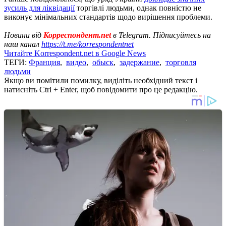
зусиль для ліквідації
торгівлі людьми, однак повністю не
виконує мінімальних стандартів щодо вирішення проблеми.
Новини від
Корреспондент.net
в Telegram. Підписуйтесь на
наш канал
https://t.me/korrespondentnet
Читайте Korrespondent.net в Google News
ТЕГИ:
Франция
,
видео
,
обыск
,
задержание
,
торговля
людьми
Якщо ви помітили помилку, виділіть необхідний текст і
натисніть Ctrl + Enter, щоб повідомити про це редакцію.