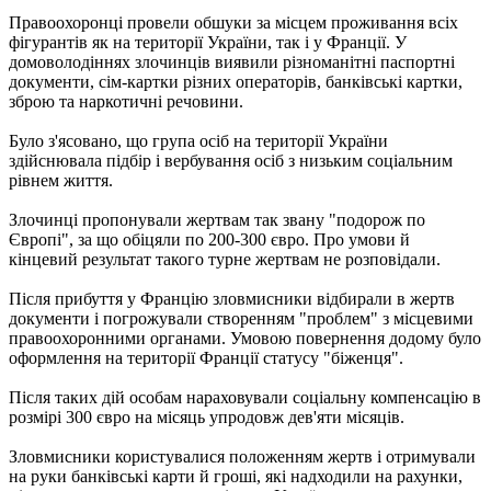
Правоохоронці провели обшуки за місцем проживання всіх
фігурантів як на території України, так і у Франції. У
домоволодіннях злочинців виявили різноманітні паспортні
документи, сім-картки різних операторів, банківські картки,
зброю та наркотичні речовини.
Було з'ясовано, що група осіб на території України
здійснювала підбір і вербування осіб з низьким соціальним
рівнем життя.
Злочинці пропонували жертвам так звану "подорож по
Європі", за що обіцяли по 200-300 євро. Про умови й
кінцевий результат такого турне жертвам не розповідали.
Після прибуття у Францію зловмисники відбирали в жертв
документи і погрожували створенням "проблем" з місцевими
правоохоронними органами. Умовою повернення додому було
оформлення на території Франції статусу "біженця".
Після таких дій особам нараховували соціальну компенсацію в
розмірі 300 євро на місяць упродовж дев'яти місяців.
Зловмисники користувалися положенням жертв і отримували
на руки банківські карти й гроші, які надходили на рахунки,