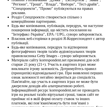
"Регіони", "Гроші", "Влада", "Вибори", "Тест-драйв",
"Спецпроекти", "Промо" публікуються на правах
реклами.
Розділ Спецпроекти створюється спільно з
комерційними партнерами.
Будь яке копіювання, публікація, передрук, чи наступне
поширення інформації, що містить посилання на
"Інтерфакс-Україна", EPA / UPG, суворо забороняється.
Власник веб-сторінки в розділі Я-Корреспондент є автор
публікації.
Будь-яке копіювання, передрук та відтворення
фотографічних творів та/або аудіовізуальних творів
правовласника Getty Images - суворо забороняється.
Матеріали сайту korrespondent.net призначені для осіб
старше 21 року (21+). Участь в азартних іграх може
викликати ігрову залежність. Дотримуйтесь правил
(принципів) відповідальної гри. При виявленні перших
ознак залежності негайно зверніться до спеціаліста.
Пам'ятайте, що участь в азартних іграх не може бути
джерелом доходів або альтернативою роботі.
Інформаційний ресурс korrespondent.net не проводить
ігри на реальні та/або віртуальні гроші, також сайт не
приймає ні в якій формі оплату ставок та інших
платежів, які пов’язані/можуть бути пов’язані з