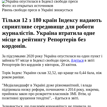
Фото: из открытых источников
Рівень свободи преси в Україні знижується
Тільки 12 з 180 країн Індексу надають
сприятливе середовище для роботи
журналістів. Україна втратила одне
місце в рейтингу Репортерів без
кордонів.
За підсумками 2020 року Україна опустилася на один пункт і
зайняла 97 місце в Індексі свободи преси,
йдеться
в звіті
Репортерів без кордонів у вівторок, 20 квітня.
Торік Індекс України склав 32,52, що краще на 0,44 бала, ніж
роком раніше.
"Медіаландшафт в Україні дуже різноманітний, і влада
підтримала низку реформ, починаючи з 2014 року, зокрема,
прийняла закон про розкриття власників ЗМІ. Втім, ці
позитивні зрушення тендітні", - йдеться в звіті.
Зазначається, що пандемія коронавірусу не привела до