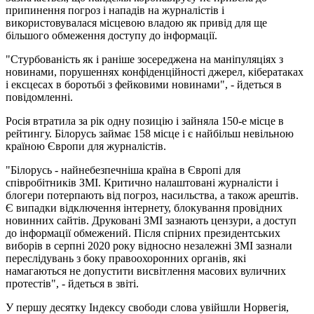
припинення погроз і нападів на журналістів і
використовувалася місцевою владою як привід для ще
більшого обмеження доступу до інформації.
"Стурбованість як і раніше зосереджена на маніпуляціях з
новинами, порушеннях конфіденційності джерел, кібератаках
і ексцесах в боротьбі з фейковими новинами", - йдеться в
повідомленні.
Росія втратила за рік одну позицію і зайняла 150-е місце в
рейтингу. Білорусь займає 158 місце і є найбільш невільною
країною Європи для журналістів.
"Білорусь - найнебезпечніша країна в Європі для
співробітників ЗМІ. Критично налаштовані журналісти і
блогери потерпають від погроз, насильства, а також арештів.
Є випадки відключення інтернету, блокування провідних
новинних сайтів. Друковані ЗМІ зазнають цензури, а доступ
до інформації обмежений. Після спірних президентських
виборів в серпні 2020 року відносно незалежні ЗМІ зазнали
переслідувань з боку правоохоронних органів, які
намагаються не допустити висвітлення масових вуличних
протестів", - йдеться в звіті.
У першу десятку Індексу свободи слова увійшли Норвегія,