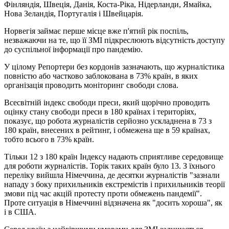
Фінляндія, Швеція, Данія, Коста-Ріка, Нідерланди, Ямайка,
Нова Зеландія, Португалія і Швейцарія.
Норвегія займає перше місце вже п'ятий рік поспіль,
незважаючи на те, що її ЗМІ підкреслюють відсутність доступу
до суспільної інформації про пандемію.
У цілому Репортери без кордонів зазначають, що журналістика
повністю або частково заблокована в 73% країн, в яких
організація проводить моніторинг свободи слова.
Всесвітній індекс свободи преси, який щорічно проводить
оцінку стану свободи преси в 180 країнах і територіях,
показує, що робота журналістів серйозно ускладнена в 73 з
180 країн, внесених в рейтинг, і обмежена ще в 59 країнах,
тобто всього в 73% країн.
Тільки 12 з 180 країн Індексу надають сприятливе середовище
для роботи журналістів. Торік таких країн було 13. З їхнього
переліку вийшла Німеччина, де десятки журналістів "зазнали
нападу з боку прихильників екстремістів і прихильників теорії
змови під час акцій протесту проти обмежень пандемії".
Проте ситуація в Німеччині відзначена як "досить хороша", як
і в США.