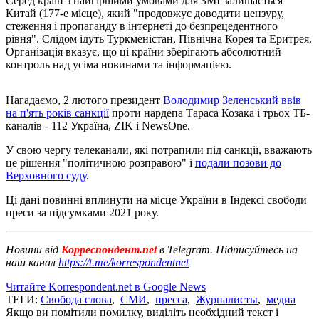
Серед країн з найгіршими умовами для ЗМІ залишається
Китай (177-е місце), який "продовжує доводити цензуру,
стеження і пропаганду в інтернеті до безпрецедентного
рівня". Слідом ідуть Туркменістан, Північна Корея та Еритрея.
Організація вказує, що ці країни зберігають абсолютний
контроль над усіма новинами та інформацією.
Нагадаємо, 2 лютого президент
Володимир Зеленський ввів
на п'ять років санкції
проти нардепа Тараса Козака і трьох ТБ-
каналів - 112 Україна, ZIK і NewsOne.
У свою чергу телеканали, які потрапили під санкції, вважають
це рішення "політичною розправою" і
подали позови до
Верховного суду
.
Ці дані повинні вплинути на місце України в Індексі свободи
преси за підсумками 2021 року.
Новини від
Корреспондент.net
в Telegram. Підписуйтесь на
наш канал
https://t.me/korrespondentnet
Читайте Korrespondent.net в Google News
ТЕГИ:
Свобода слова
,
СМИ
,
пресса
,
Журналисты
,
медиа
Якщо ви помітили помилку, виділіть необхідний текст і