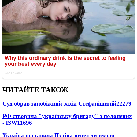
ЧИТАЙТЕ ТАКОЖ
Суд обрав запобіжний захід Стефанішиній
22279
РФ створила "українську бригаду" з полонених
- ISW
11696
Україна поставила Путіна перед дилемою -