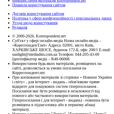
Використання матеріалів korrespondent.net
Правила користування сайтом
Договір користування сайтом
Політика у сфері конфіденційності і персональних даних
Угода щодо користування
Редакція
© 2000-2026, Korrespondent.net
Суб'єкт у сфері онлайн-медіа Назва онлайн-медіа –
«КореспонденТ.net» Адреса: 02091, місто Київ,
ХАРКІВСЬКЕ ШОСЕ, будинок 172-Б, офіс 208/1 E-mail:
sunlight@mediadim.com.ua
Телефон: 044-205-43-00
Ідентифікатор медіа – R40-06068
Використання будь-яких матеріалів, розміщених на
сайті, дозволяється за умови посилання на
Корреспондент.net.
При копіюванні матеріалів зі сторінки « Новини України
і світу» , для інтернет - видань - обов'язкове пряме
відкрите для пошукових систем гіперпосилання .
Посилання має бути розміщена в незалежності від
повного або часткового використання матеріалів.
Гіперпосилання ( для інтернет - видань) - повинна бути
розміщена в підзаголовку або в першому абзаці
матеріалу.
Новини з позначками "Думка", "Експертиза", "Заява",