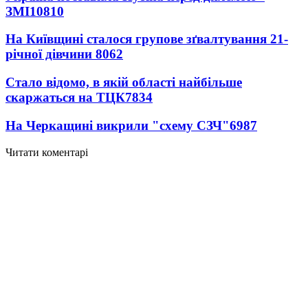
ЗМІ
10810
На Київщині сталося групове зґвалтування 21-
річної дівчини
8062
Стало відомо, в якій області найбільше
скаржаться на ТЦК
7834
На Черкащині викрили "схему СЗЧ"
6987
Читати коментарі