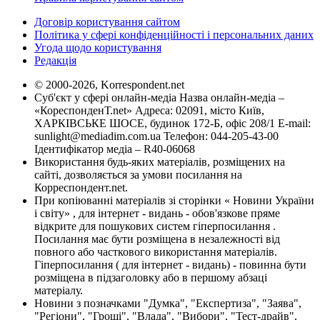
Договір користування сайтом
Політика у сфері конфіденційності і персональних даних
Угода щодо користування
Редакція
© 2000-2026, Korrespondent.net
Суб'єкт у сфері онлайн-медіа Назва онлайн-медіа –
«КореспонденТ.net» Адреса: 02091, місто Київ,
ХАРКІВСЬКЕ ШОСЕ, будинок 172-Б, офіс 208/1 E-mail:
sunlight@mediadim.com.ua
Телефон: 044-205-43-00
Ідентифікатор медіа – R40-06068
Використання будь-яких матеріалів, розміщених на
сайті, дозволяється за умови посилання на
Корреспондент.net.
При копіюванні матеріалів зі сторінки « Новини України
і світу» , для інтернет - видань - обов'язкове пряме
відкрите для пошукових систем гіперпосилання .
Посилання має бути розміщена в незалежності від
повного або часткового використання матеріалів.
Гіперпосилання ( для інтернет - видань) - повинна бути
розміщена в підзаголовку або в першому абзаці
матеріалу.
Новини з позначками "Думка", "Експертиза", "Заява",
"Регіони", "Гроші", "Влада", "Вибори", "Тест-драйв",