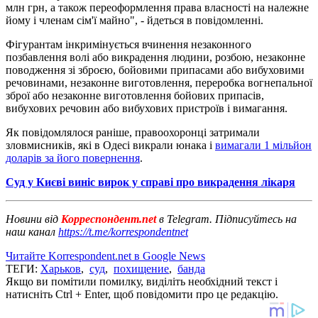
млн грн, а також переоформлення права власності на належне
йому і членам сім'ї майно", - йдеться в повідомленні.
Фігурантам інкримінується вчинення незаконного
позбавлення волі або викрадення людини, розбою, незаконне
поводження зі зброєю, бойовими припасами або вибуховими
речовинами, незаконне виготовлення, переробка вогнепальної
зброї або незаконне виготовлення бойових припасів,
вибухових речовин або вибухових пристроїв і вимагання.
Як повідомлялося раніше, правоохоронці затримали
зловмисників, які в Одесі викрали юнака і
вимагали 1 мільйон
доларів за його повернення
.
Суд у Києві виніс вирок у справі про викрадення лікаря
Новини від
Корреспондент.net
в Telegram. Підписуйтесь на
наш канал
https://t.me/korrespondentnet
Читайте Korrespondent.net в Google News
ТЕГИ:
Харьков
,
суд
,
похищение
,
банда
Якщо ви помітили помилку, виділіть необхідний текст і
натисніть Ctrl + Enter, щоб повідомити про це редакцію.