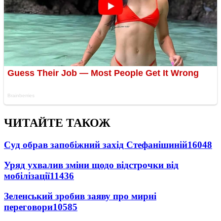
ЧИТАЙТЕ ТАКОЖ
Суд обрав запобіжний захід Стефанішиній
16048
Уряд ухвалив зміни щодо відстрочки від
мобілізації
11436
Зеленський зробив заяву про мирні
переговори
10585