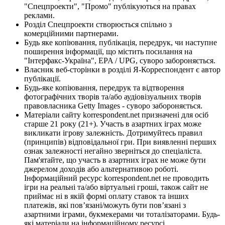
"Спецпроекти", "Промо" публікуються на правах
реклами.
Розділ Спецпроекти створюється спільно з
комерційними партнерами.
Будь яке копіювання, публікація, передрук, чи наступне
поширення інформації, що містить посилання на
"Інтерфакс-Україна", EPA / UPG, суворо забороняється.
Власник веб-сторінки в розділі Я-Корреспондент є автор
публікації.
Будь-яке копіювання, передрук та відтворення
фотографічних творів та/або аудіовізуальних творів
правовласника Getty Images - суворо забороняється.
Матеріали сайту korrespondent.net призначені для осіб
старше 21 року (21+). Участь в азартних іграх може
викликати ігрову залежність. Дотримуйтесь правил
(принципів) відповідальної гри. При виявленні перших
ознак залежності негайно зверніться до спеціаліста.
Пам'ятайте, що участь в азартних іграх не може бути
джерелом доходів або альтернативою роботі.
Інформаційний ресурс korrespondent.net не проводить
ігри на реальні та/або віртуальні гроші, також сайт не
приймає ні в якій формі оплату ставок та інших
платежів, які пов’язані/можуть бути пов’язані з
азартними іграми, букмекерами чи тоталізаторами. Будь-
які матеріали на інформаційному ресурсі