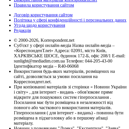
Правила користування сайтом
Договір користування сайтом
Політика у сфері конфіденційності і персональних даних
Угода щодо користування
Редакція
© 2000-2026, Korrespondent.net
Суб'єкт у сфері онлайн-медіа Назва онлайн-медіа –
«КореспонденТ.net» Адреса: 02091, місто Київ,
ХАРКІВСЬКЕ ШОСЕ, будинок 172-Б, офіс 208/1 E-mail:
sunlight@mediadim.com.ua
Телефон: 044-205-43-00
Ідентифікатор медіа – R40-06068
Використання будь-яких матеріалів, розміщених на
сайті, дозволяється за умови посилання на
Корреспондент.net.
При копіюванні матеріалів зі сторінки « Новини України
і світу» , для інтернет - видань - обов'язкове пряме
відкрите для пошукових систем гіперпосилання .
Посилання має бути розміщена в незалежності від
повного або часткового використання матеріалів.
Гіперпосилання ( для інтернет - видань) - повинна бути
розміщена в підзаголовку або в першому абзаці
матеріалу.
Новини з позначками "Думка", "Експертиза", "Заява",