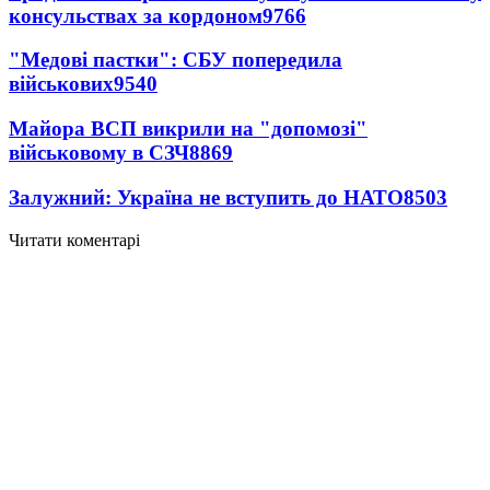
консульствах за кордоном
9766
"Медові пастки": СБУ попередила
військових
9540
Майора ВСП викрили на "допомозі"
військовому в СЗЧ
8869
Залужний: Україна не вступить до НАТО
8503
Читати коментарі