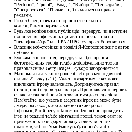
"Регіони", "Гроші", "Влада", "Вибори", "Тест-драйв",
"Спецпроекти", "Промо" публікуються на правах
реклами.
Розділ Спецпроекти створюється спільно з
комерційними партнерами.
Будь яке копіювання, публікація, передрук, чи наступне
поширення інформації, що містить посилання на
"Інтерфакс-Україна", EPA / UPG, суворо забороняється.
Власник веб-сторінки в розділі Я-Корреспондент є автор
публікації.
Будь-яке копіювання, передрук та відтворення
фотографічних творів та/або аудіовізуальних творів
правовласника Getty Images - суворо забороняється.
Матеріали сайту korrespondent.net призначені для осіб
старше 21 року (21+). Участь в азартних іграх може
викликати ігрову залежність. Дотримуйтесь правил
(принципів) відповідальної гри. При виявленні перших
ознак залежності негайно зверніться до спеціаліста.
Пам'ятайте, що участь в азартних іграх не може бути
джерелом доходів або альтернативою роботі.
Інформаційний ресурс korrespondent.net не проводить
ігри на реальні та/або віртуальні гроші, також сайт не
приймає ні в якій формі оплату ставок та інших
платежів, які пов’язані/можуть бути пов’язані з
азартними іграми, букмекерами чи тоталізаторами. Будь-