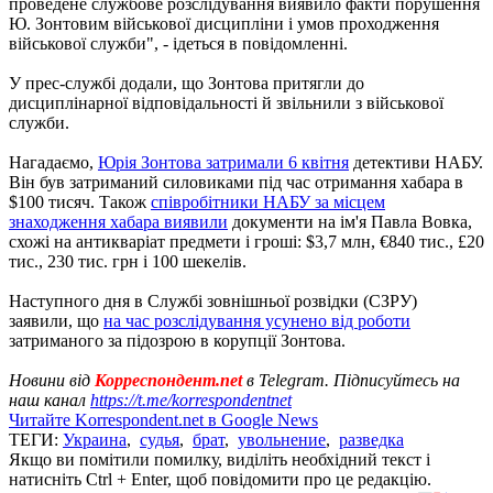
проведене службове розслідування виявило факти порушення
Ю. Зонтовим військової дисципліни і умов проходження
військової служби", - ідеться в повідомленні.
У прес-службі додали, що Зонтова притягли до
дисциплінарної відповідальності й звільнили з військової
служби.
Нагадаємо,
Юрія Зонтова затримали 6 квітня
детективи НАБУ.
Він був затриманий силовиками під час отримання хабара в
$100 тисяч. Також
співробітники НАБУ за місцем
знаходження хабара виявили
документи на ім'я Павла Вовка,
схожі на антикваріат предмети і гроші: $3,7 млн, €840 тис., £20
тис., 230 тис. грн і 100 шекелів.
Наступного дня в Службі зовнішньої розвідки (СЗРУ)
заявили, що
на час розслідування усунено від роботи
затриманого за підозрою в корупції Зонтова.
Новини від
Корреспондент.net
в Telegram. Підписуйтесь на
наш канал
https://t.me/korrespondentnet
Читайте Korrespondent.net в Google News
ТЕГИ:
Украина
,
судья
,
брат
,
увольнение
,
разведка
Якщо ви помітили помилку, виділіть необхідний текст і
натисніть Ctrl + Enter, щоб повідомити про це редакцію.