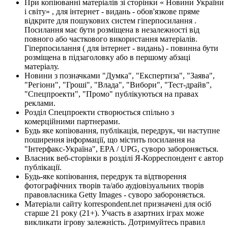
При копіюванні матеріалів зі сторінки « Новини України
і світу» , для інтернет - видань - обов'язкове пряме
відкрите для пошукових систем гіперпосилання .
Посилання має бути розміщена в незалежності від
повного або часткового використання матеріалів.
Гіперпосилання ( для інтернет - видань) - повинна бути
розміщена в підзаголовку або в першому абзаці
матеріалу.
Новини з позначками "Думка", "Експертиза", "Заява",
"Регіони", "Гроші", "Влада", "Вибори", "Тест-драйв",
"Спецпроекти", "Промо" публікуються на правах
реклами.
Розділ Спецпроекти створюється спільно з
комерційними партнерами.
Будь яке копіювання, публікація, передрук, чи наступне
поширення інформації, що містить посилання на
"Інтерфакс-Україна", EPA / UPG, суворо забороняється.
Власник веб-сторінки в розділі Я-Корреспондент є автор
публікації.
Будь-яке копіювання, передрук та відтворення
фотографічних творів та/або аудіовізуальних творів
правовласника Getty Images - суворо забороняється.
Матеріали сайту korrespondent.net призначені для осіб
старше 21 року (21+). Участь в азартних іграх може
викликати ігрову залежність. Дотримуйтесь правил