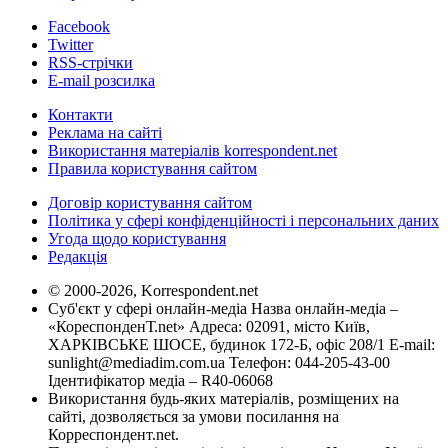
Facebook
Twitter
RSS-стрічки
E-mail розсилка
Контакти
Реклама на сайті
Використання матеріалів korrespondent.net
Правила користування сайтом
Договір користування сайтом
Політика у сфері конфіденційності і персональних даних
Угода щодо користування
Редакція
© 2000-2026, Korrespondent.net
Суб'єкт у сфері онлайн-медіа Назва онлайн-медіа –
«КореспонденТ.net» Адреса: 02091, місто Київ,
ХАРКІВСЬКЕ ШОСЕ, будинок 172-Б, офіс 208/1 E-mail:
sunlight@mediadim.com.ua
Телефон: 044-205-43-00
Ідентифікатор медіа – R40-06068
Використання будь-яких матеріалів, розміщених на
сайті, дозволяється за умови посилання на
Корреспондент.net.