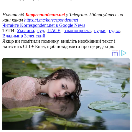
Новини від
Корреспондент.net
у Telegram. Підписуйтесь на
наш канал
https://t.me/korrespondentnet
Читайте Korrespondent.net в Google News
ТЕГИ:
Украина
,
суд
,
ПАСЕ
,
законопроект
,
судьи
,
судья
,
Владимир Зеленский
Якщо ви помітили помилку, виділіть необхідний текст і
натисніть Ctrl + Enter, щоб повідомити про це редакцію.