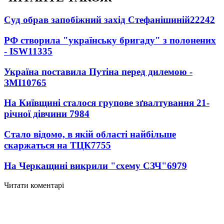
Суд обрав запобіжний захід Стефанішиній
22242
РФ створила "українську бригаду" з полонених
- ISW
11335
Україна поставила Путіна перед дилемою -
ЗМІ
10765
На Київщині сталося групове зґвалтування 21-
річної дівчини
7984
Стало відомо, в якій області найбільше
скаржаться на ТЦК
7755
На Черкащині викрили "схему СЗЧ"
6979
Читати коментарі