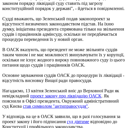
законом порядку ліквідації суду ставить під загрозу
конституційний порядок у державі", - йдеться в повідомленні.
Судді вважають, що Зеленський подав законопроект за
відсутності визначених законодавством підстав. На їхню
думку, ініціатива президента спрямована тільки на звільнення
суддів і працівників адмінсуду, оскільки не передбачається
процедура переведення їх у новий орган.
В ОАСК вказують, що президент не може звільняти суддів
таким чином і не має можливості звинувачувати їх у корупції,
оскільки не існує жодного вироку повноважного суду із цього
питання щодо суддів і працівників ОАСК.
Основне зауваження суддів ОАСК до процедури їх ліквідації -
відсутність висновку Вищої ради правосуддя.
Нагадаємо, 13 квітня Зеленський вніс до Верховної Ради як
невідкладний
проект закону про ліквідацію ОАСК
. Як
пояснили в Офісі президента, Окружний адміністративний
суд Києва
став символом "антиправосуддя"
.
У відповідь на це в ОАСК заявили, що в разі голосування за
проект закону і його підписання
суд діятиме
відповідно до
Конституції і профільного законодавства.