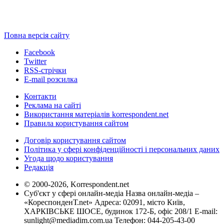
Повна версія сайту
Facebook
Twitter
RSS-стрічки
E-mail розсилка
Контакти
Реклама на сайті
Використання матеріалів korrespondent.net
Правила користування сайтом
Договір користування сайтом
Політика у сфері конфіденційності і персональних даних
Угода щодо користування
Редакція
© 2000-2026, Korrespondent.net
Суб'єкт у сфері онлайн-медіа Назва онлайн-медіа –
«КореспонденТ.net» Адреса: 02091, місто Київ,
ХАРКІВСЬКЕ ШОСЕ, будинок 172-Б, офіс 208/1 E-mail:
sunlight@mediadim.com.ua
Телефон: 044-205-43-00