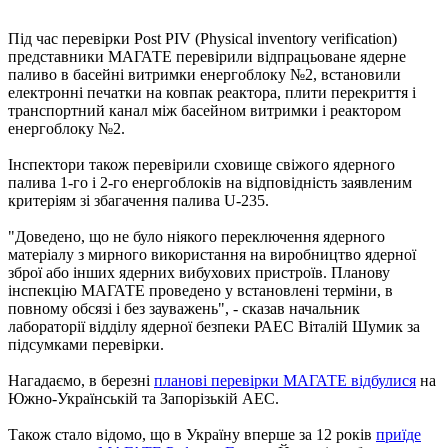
Під час перевірки Post PIV (Physical inventory verification)
представники МАГАТЕ перевірили відпрацьоване ядерне
паливо в басейні витримки енергоблоку №2, встановили
електронні печатки на ковпак реактора, плити перекриття і
транспортний канал між басейном витримки і реактором
енергоблоку №2.
Інспектори також перевірили сховище свіжого ядерного
палива 1-го і 2-го енергоблоків на відповідність заявленим
критеріям зі збагачення палива U-235.
"Доведено, що не було ніякого переключення ядерного
матеріалу з мирного використання на виробництво ядерної
зброї або інших ядерних вибухових пристроїв. Планову
інспекцію МАГАТЕ проведено у встановлені терміни, в
повному обсязі і без зауважень", - сказав начальник
лабораторії відділу ядерної безпеки РАЕС Віталій Шумик за
підсумками перевірки.
Нагадаємо, в березні
планові перевірки МАГАТЕ відбулися
на
Южно-Українській та Запорізькій АЕС.
Також стало відомо, що в Україну вперше за 12 років
приїде