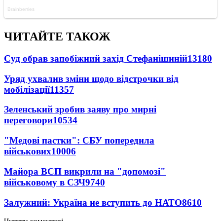
ЧИТАЙТЕ ТАКОЖ
Суд обрав запобіжний захід Стефанішиній
13180
Уряд ухвалив зміни щодо відстрочки від
мобілізації
11357
Зеленський зробив заяву про мирні
переговори
10534
"Медові пастки": СБУ попередила
військових
10006
Майора ВСП викрили на "допомозі"
військовому в СЗЧ
9740
Залужний: Україна не вступить до НАТО
8610