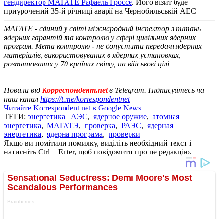
гендиректор МАГАТЕ Рафаель Гроссе
. Його візит буде
приурочений 35-й річниці аварії на Чернобильській АЕС.
МАГАТЕ - єдиний у світі міжнародний інспектор з питань
ядерних гарантій та контролю у сфері цивільних ядерних
програм. Мета контролю - не допустити передачі ядерних
матеріалів, використовуваних в ядерних установках,
розташованих у 70 країнах світу, на військові цілі.
Новини від
Корреспондент.net
в Telegram. Підписуйтесь на
наш канал
https://t.me/korrespondentnet
Читайте Korrespondent.net в Google News
ТЕГИ:
энергетика
,
АЭС
,
ядерное оружие
,
атомная
энергетика
,
МАГАТЭ
,
проверка
,
РАЭС
,
ядерная
энергетика
,
ядерна програма
,
проверки
Якщо ви помітили помилку, виділіть необхідний текст і
натисніть Ctrl + Enter, щоб повідомити про це редакцію.