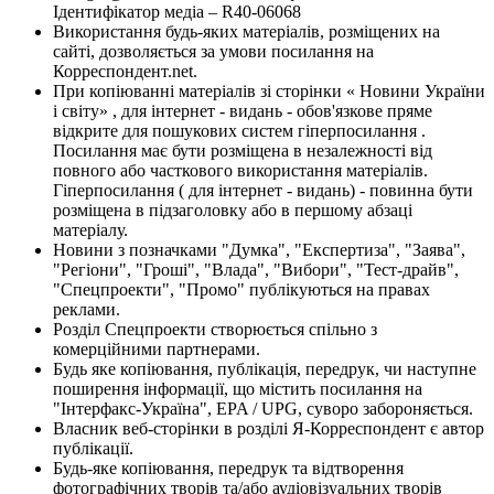
Ідентифікатор медіа – R40-06068
Використання будь-яких матеріалів, розміщених на
сайті, дозволяється за умови посилання на
Корреспондент.net.
При копіюванні матеріалів зі сторінки « Новини України
і світу» , для інтернет - видань - обов'язкове пряме
відкрите для пошукових систем гіперпосилання .
Посилання має бути розміщена в незалежності від
повного або часткового використання матеріалів.
Гіперпосилання ( для інтернет - видань) - повинна бути
розміщена в підзаголовку або в першому абзаці
матеріалу.
Новини з позначками "Думка", "Експертиза", "Заява",
"Регіони", "Гроші", "Влада", "Вибори", "Тест-драйв",
"Спецпроекти", "Промо" публікуються на правах
реклами.
Розділ Спецпроекти створюється спільно з
комерційними партнерами.
Будь яке копіювання, публікація, передрук, чи наступне
поширення інформації, що містить посилання на
"Інтерфакс-Україна", EPA / UPG, суворо забороняється.
Власник веб-сторінки в розділі Я-Корреспондент є автор
публікації.
Будь-яке копіювання, передрук та відтворення
фотографічних творів та/або аудіовізуальних творів