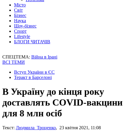
Місто
Світ
Бізнес
Наука
Шоу-бізнес
Спорт
Lifestyle
БЛОГИ ЧИТАЧІВ
СПЕЦТЕМА:
Війна в Ірані
ВСІ ТЕМИ
Вступ України в ЄС
Теракт в Барселоні
В Україну до кінця року
доставлять COVID-вакцини
для 8 млн осіб
Текст:
Людмила Троценко
, 23 квітня 2021, 11:08