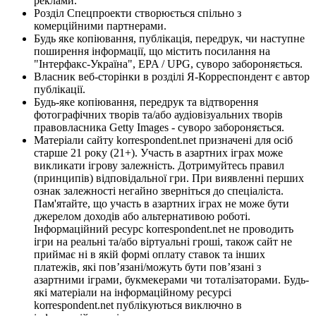
реклами.
Розділ Спецпроекти створюється спільно з
комерційними партнерами.
Будь яке копіювання, публікація, передрук, чи наступне
поширення інформації, що містить посилання на
"Інтерфакс-Україна", EPA / UPG, суворо забороняється.
Власник веб-сторінки в розділі Я-Корреспондент є автор
публікації.
Будь-яке копіювання, передрук та відтворення
фотографічних творів та/або аудіовізуальних творів
правовласника Getty Images - суворо забороняється.
Матеріали сайту korrespondent.net призначені для осіб
старше 21 року (21+). Участь в азартних іграх може
викликати ігрову залежність. Дотримуйтесь правил
(принципів) відповідальної гри. При виявленні перших
ознак залежності негайно зверніться до спеціаліста.
Пам'ятайте, що участь в азартних іграх не може бути
джерелом доходів або альтернативою роботі.
Інформаційний ресурс korrespondent.net не проводить
ігри на реальні та/або віртуальні гроші, також сайт не
приймає ні в якій формі оплату ставок та інших
платежів, які пов’язані/можуть бути пов’язані з
азартними іграми, букмекерами чи тоталізаторами. Будь-
які матеріали на інформаційному ресурсі
korrespondent.net публікуються виключно в