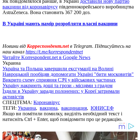
Як повідомлялося раніше, в Україні
доставили нову партію
вакцини від коронавірусу
південнокорейського виробництва
AstraZeneca. Вона становить 367 200 доз.
В Україні мають намір розробляти власні вакцини
Новини від
Корреспондент.net
в Telegram. Підписуйтесь на
наш канал
https://t.me/korrespondentnet
Читайте Korrespondent.net в Google News
Украина
Україна та Польща завершили ексгумації на Волині
Навроцький пообіцяв допомогати Україні "бити московитів"
Викрито схему сприяння СЗЧ у військових частинах
Україну накриють дощі та грози - місцями з градом
Їздили в Україну заради полонених: у Кореї затримали
активістів
СПЕЦТЕМА:
Коронавірус
ТЕГИ:
Украина
,
вакцина
,
вакцинация
,
ЮНИСЕФ
Якщо ви помітили помилку, виділіть необхідний текст і
натисніть Ctrl + Enter, щоб повідомити про це редакцію.