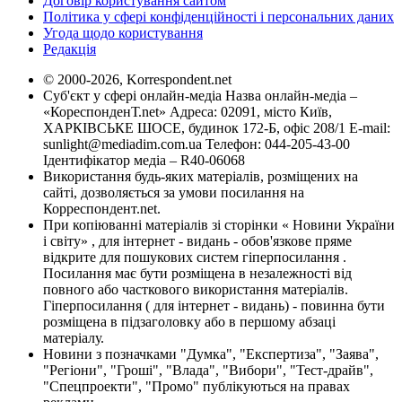
Договір користування сайтом
Політика у сфері конфіденційності і персональних даних
Угода щодо користування
Редакція
© 2000-2026, Korrespondent.net
Суб'єкт у сфері онлайн-медіа Назва онлайн-медіа –
«КореспонденТ.net» Адреса: 02091, місто Київ,
ХАРКІВСЬКЕ ШОСЕ, будинок 172-Б, офіс 208/1 E-mail:
sunlight@mediadim.com.ua
Телефон: 044-205-43-00
Ідентифікатор медіа – R40-06068
Використання будь-яких матеріалів, розміщених на
сайті, дозволяється за умови посилання на
Корреспондент.net.
При копіюванні матеріалів зі сторінки « Новини України
і світу» , для інтернет - видань - обов'язкове пряме
відкрите для пошукових систем гіперпосилання .
Посилання має бути розміщена в незалежності від
повного або часткового використання матеріалів.
Гіперпосилання ( для інтернет - видань) - повинна бути
розміщена в підзаголовку або в першому абзаці
матеріалу.
Новини з позначками "Думка", "Експертиза", "Заява",
"Регіони", "Гроші", "Влада", "Вибори", "Тест-драйв",
"Спецпроекти", "Промо" публікуються на правах