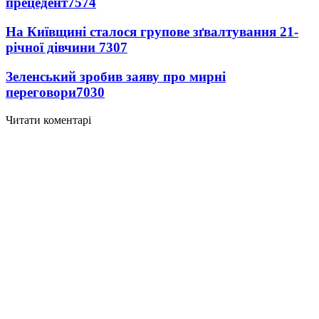
прецедент
7574
На Київщині сталося групове зґвалтування 21-
річної дівчини
7307
Зеленський зробив заяву про мирні
переговори
7030
Читати коментарі