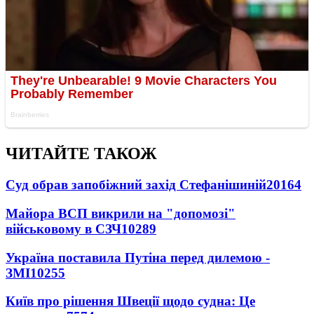
ЧИТАЙТЕ ТАКОЖ
Суд обрав запобіжний захід Стефанішиній
20164
Майора ВСП викрили на "допомозі"
військовому в СЗЧ
10289
Україна поставила Путіна перед дилемою -
ЗМІ
10255
Київ про рішення Швеції щодо судна: Це