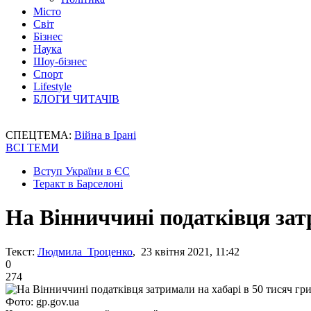
Місто
Світ
Бізнес
Наука
Шоу-бізнес
Спорт
Lifestyle
БЛОГИ ЧИТАЧІВ
СПЕЦТЕМА:
Війна в Ірані
ВСІ ТЕМИ
Вступ України в ЄС
Теракт в Барселоні
На Вінниччині податківця зат
Текст:
Людмила Троценко
, 23 квітня 2021, 11:42
0
274
Фото: gp.gov.ua