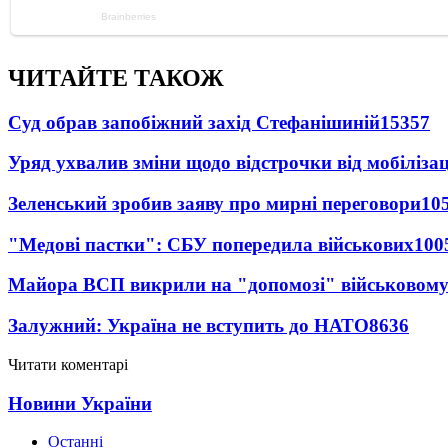
ЧИТАЙТЕ ТАКОЖ
Суд обрав запобіжний захід Стефанішиній
15357
Уряд ухвалив зміни щодо відстрочки від мобілізац
Зеленський зробив заяву про мирні переговори
10
"Медові пастки": СБУ попередила військових
100
Майора ВСП викрили на "допомозі" військовому
Залужний: Україна не вступить до НАТО
8636
Читати коментарі
Новини України
Останні