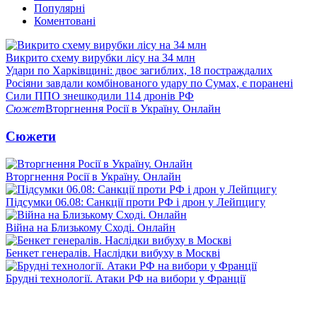
Популярні
Коментовані
Викрито схему вирубки лісу на 34 млн
Удари по Харківщині: двоє загиблих, 18 постраждалих
Росіяни завдали комбінованого удару по Сумах, є поранені
Сили ППО знешкодили 114 дронів РФ
Сюжет
Вторгнення Росії в Україну. Онлайн
Сюжети
Вторгнення Росії в Україну. Онлайн
Підсумки 06.08: Санкції проти РФ і дрон у Лейпцигу
Війна на Близькому Сході. Онлайн
Бенкет генералів. Наслідки вибуху в Москві
Брудні технології. Атаки РФ на вибори у Франції