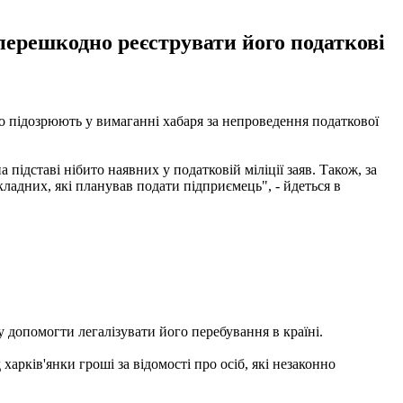
зперешкодно реєструвати його податкові
го підозрюють у вимаганні хабаря за непроведення податкової
підставі нібито наявних у податковій міліції заяв. Також, за
ладних, які планував подати підприємець", - йдеться в
 допомогти легалізувати його перебування в країні.
арків'янки гроші за відомості про осіб, які незаконно