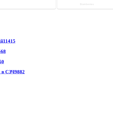
ії
11415
568
50
 в СЗЧ
9882