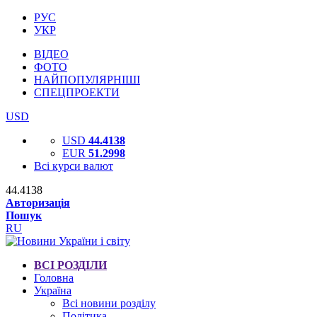
РУС
УКР
ВІДЕО
ФОТО
НАЙПОПУЛЯРНІШІ
СПЕЦПРОЕКТИ
USD
USD
44.4138
EUR
51.2998
Всі курси валют
44.4138
Авторизація
Пошук
RU
ВСІ РОЗДІЛИ
Головна
Україна
Всі новини розділу
Політика