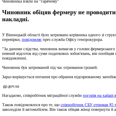
Чиновника взяли на "гарячому"
Чиновник обіцяв фермеру не проводити у
накладні.
У Вінницькій області було затримано керівника одного зі стру
перевірки,
повідомляє
прес-служба Офісу генпрокурора.
"За даними слідства, чиновник вимагав у голови фермерського го
певний відсоток від суми податкових зобов'язань, він пообіця
повідомленні.
Чиновник був затриманий під час отримання грошей.
Зараз вирішується питання про обрання підозрюваному запобіжн
gp.gov.ua
Нагадаємо, співробітник міграційної служби
погорів на хабарі 
Також повідомлялося про те, що
співробітник СБУ отримав $5 
заволоділи її автомобілем. Він також обіцяв жінці повернути її а