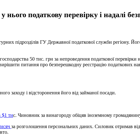
 нього податкову перевірку і надалі бе
ктурних підрозділів ГУ Державної податкової служби регіону. Йо
сподарства 50 тис. грн за непроведення податкової перевірки на 
в вирішити питання про безперешкодну реєстрацію податкових нак
ого заходу і відсторонення його від займаної посади.
в $1 ти
с. Чиновник за винагороду обіцяв іноземному громадянину
тисяч
за розголошення персональних даних. Силовик отримав від х
вто.