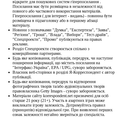
відкрите для пошукових систем гіперпосилання .
Посилання має бути розміщена в незалежності від
повного або часткового використання матеріалів.
Гіперпосилання ( для інтернет - видань) - повинна бути
розміщена в підзаголовку або в першому абзаці
матеріалу.
Новини з позначками "Думка", "Експертиза", "Заява",
"Регіони", "Гроші", "Влада", "Вибори", "Тест-драйв",
"Спецпроекти", "Промо" публікуються на правах
реклами.
Розділ Спецпроекти створюється спільно з
комерційними партнерами.
Будь яке копіювання, публікація, передрук, чи наступне
поширення інформації, що містить посилання на
"Інтерфакс-Україна", EPA / UPG, суворо забороняється.
Власник веб-сторінки в розділі Я-Корреспондент є автор
публікації.
Будь-яке копіювання, передрук та відтворення
фотографічних творів та/або аудіовізуальних творів
правовласника Getty Images - суворо забороняється.
Матеріали сайту korrespondent.net призначені для осіб
старше 21 року (21+). Участь в азартних іграх може
викликати ігрову залежність. Дотримуйтесь правил
(принципів) відповідальної гри. При виявленні перших
ознак залежності негайно зверніться до спеціаліста.