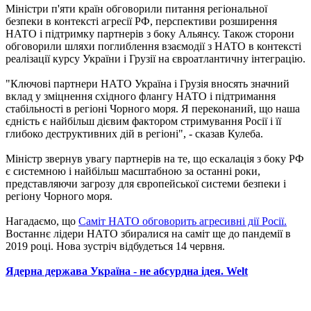
Міністри п'яти країн обговорили питання регіональної
безпеки в контексті агресії РФ, перспективи розширення
НАТО і підтримку партнерів з боку Альянсу. Також сторони
обговорили шляхи поглиблення взаємодії з НАТО в контексті
реалізації курсу України і Грузії на євроатлантичну інтеграцію.
"Ключові партнери НАТО Україна і Грузія вносять значний
вклад у зміцнення східного флангу НАТО і підтримання
стабільності в регіоні Чорного моря. Я переконаний, що наша
єдність є найбільш дієвим фактором стримування Росії і її
глибоко деструктивних дій в регіоні", - сказав Кулеба.
Міністр звернув увагу партнерів на те, що ескалація з боку РФ
є системною і найбільш масштабною за останні роки,
представляючи загрозу для європейської системи безпеки і
регіону Чорного моря.
Нагадаємо, що
Саміт НАТО обговорить агресивні дії Росії.
Востаннє лідери НАТО збиралися на саміт ще до пандемії в
2019 році. Нова зустріч відбудеться 14 червня.
Ядерна держава Україна - не абсурдна ідея. Welt