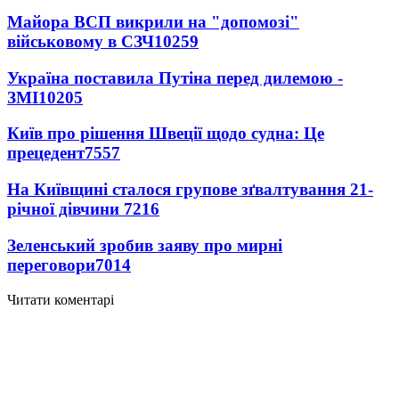
Майора ВСП викрили на "допомозі"
військовому в СЗЧ
10259
Україна поставила Путіна перед дилемою -
ЗМІ
10205
Київ про рішення Швеції щодо судна: Це
прецедент
7557
На Київщині сталося групове зґвалтування 21-
річної дівчини
7216
Зеленський зробив заяву про мирні
переговори
7014
Читати коментарі