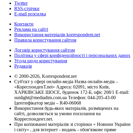
Twitter
RSS-стрічки
E-mail розсилка
Контакти
Реклама на сайті
Використання матеріалів korrespondent.net
Правила користування сайтом
Договір користування сайтом
Політика у сфері конфіденційності і персональних даних
Угода щодо користування
Редакція
© 2000-2026, Korrespondent.net
Суб'єкт у сфері онлайн-медіа Назва онлайн-медіа –
«КореспонденТ.net» Адреса: 02091, місто Київ,
ХАРКІВСЬКЕ ШОСЕ, будинок 172-Б, офіс 208/1 E-mail:
sunlight@mediadim.com.ua
Телефон: 044-205-43-00
Ідентифікатор медіа – R40-06068
Використання будь-яких матеріалів, розміщених на
сайті, дозволяється за умови посилання на
Корреспондент.net.
При копіюванні матеріалів зі сторінки « Новини України
і світу» , для інтернет - видань - обов'язкове пряме