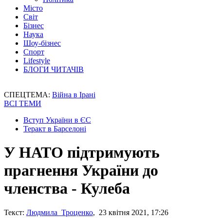
Місто
Світ
Бізнес
Наука
Шоу-бізнес
Спорт
Lifestyle
БЛОГИ ЧИТАЧІВ
СПЕЦТЕМА:
Війна в Ірані
ВСІ ТЕМИ
Вступ України в ЄС
Теракт в Барселоні
У НАТО підтримують
прагнення України до
членства - Кулеба
Текст:
Людмила Троценко
, 23 квітня 2021, 17:26