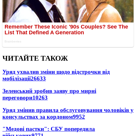
ЧИТАЙТЕ ТАКОЖ
Уряд ухвалив зміни щодо відстрочки від
мобілізації
26633
Зеленський зробив заяву про мирні
переговори
10263
Уряд змінив правила обслуговування чоловіків у
консульствах за кордоном
9952
"Медові пастки": СБУ попередила
військових
9771