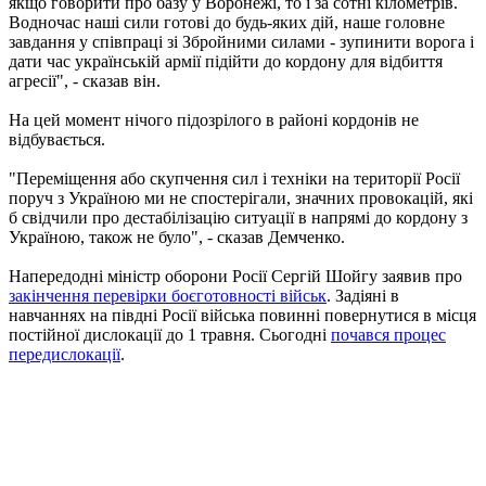
якщо говорити про базу у Воронежі, то і за сотні кілометрів.
Водночас наші сили готові до будь-яких дій, наше головне
завдання у співпраці зі Збройними силами - зупинити ворога і
дати час українській армії підійти до кордону для відбиття
агресії", - сказав він.
На цей момент нічого підозрілого в районі кордонів не
відбувається.
"Переміщення або скупчення сил і техніки на території Росії
поруч з Україною ми не спостерігали, значних провокацій, які
б свідчили про дестабілізацію ситуації в напрямі до кордону з
Україною, також не було", - сказав Демченко.
Напередодні міністр оборони Росії Сергій Шойгу заявив про
закінчення перевірки боєготовності військ
. Задіяні в
навчаннях на півдні Росії війська повинні повернутися в місця
постійної дислокації до 1 травня. Сьогодні
почався процес
передислокації
.