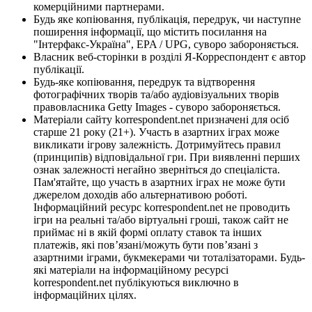
комерційними партнерами.
Будь яке копіювання, публікація, передрук, чи наступне
поширення інформації, що містить посилання на
"Інтерфакс-Україна", EPA / UPG, суворо забороняється.
Власник веб-сторінки в розділі Я-Корреспондент є автор
публікації.
Будь-яке копіювання, передрук та відтворення
фотографічних творів та/або аудіовізуальних творів
правовласника Getty Images - суворо забороняється.
Матеріали сайту korrespondent.net призначені для осіб
старше 21 року (21+). Участь в азартних іграх може
викликати ігрову залежність. Дотримуйтесь правил
(принципів) відповідальної гри. При виявленні перших
ознак залежності негайно зверніться до спеціаліста.
Пам'ятайте, що участь в азартних іграх не може бути
джерелом доходів або альтернативою роботі.
Інформаційний ресурс korrespondent.net не проводить
ігри на реальні та/або віртуальні гроші, також сайт не
приймає ні в якій формі оплату ставок та інших
платежів, які пов’язані/можуть бути пов’язані з
азартними іграми, букмекерами чи тоталізаторами. Будь-
які матеріали на інформаційному ресурсі
korrespondent.net публікуються виключно в
інформаційних цілях.