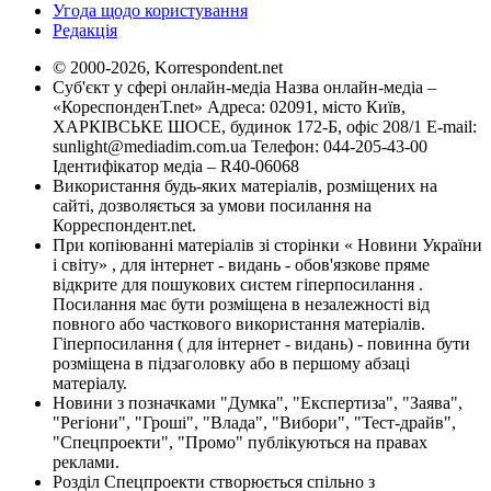
Угода щодо користування
Редакція
© 2000-2026, Korrespondent.net
Суб'єкт у сфері онлайн-медіа Назва онлайн-медіа –
«КореспонденТ.net» Адреса: 02091, місто Київ,
ХАРКІВСЬКЕ ШОСЕ, будинок 172-Б, офіс 208/1 E-mail:
sunlight@mediadim.com.ua
Телефон: 044-205-43-00
Ідентифікатор медіа – R40-06068
Використання будь-яких матеріалів, розміщених на
сайті, дозволяється за умови посилання на
Корреспондент.net.
При копіюванні матеріалів зі сторінки « Новини України
і світу» , для інтернет - видань - обов'язкове пряме
відкрите для пошукових систем гіперпосилання .
Посилання має бути розміщена в незалежності від
повного або часткового використання матеріалів.
Гіперпосилання ( для інтернет - видань) - повинна бути
розміщена в підзаголовку або в першому абзаці
матеріалу.
Новини з позначками "Думка", "Експертиза", "Заява",
"Регіони", "Гроші", "Влада", "Вибори", "Тест-драйв",
"Спецпроекти", "Промо" публікуються на правах
реклами.
Розділ Спецпроекти створюється спільно з