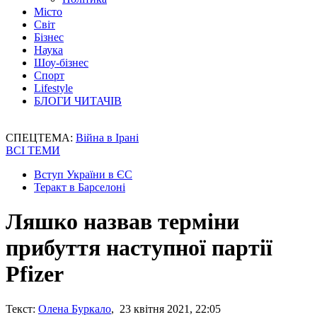
Місто
Світ
Бізнес
Наука
Шоу-бізнес
Спорт
Lifestyle
БЛОГИ ЧИТАЧІВ
СПЕЦТЕМА:
Війна в Ірані
ВСІ ТЕМИ
Вступ України в ЄС
Теракт в Барселоні
Ляшко назвав терміни
прибуття наступної партії
Pfizer
Текст:
Олена Буркало
, 23 квітня 2021, 22:05