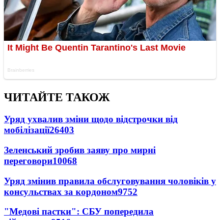
ЧИТАЙТЕ ТАКОЖ
Уряд ухвалив зміни щодо відстрочки від
мобілізації
26403
Зеленський зробив заяву про мирні
переговори
10068
Уряд змінив правила обслуговування чоловіків у
консульствах за кордоном
9752
"Медові пастки": СБУ попередила