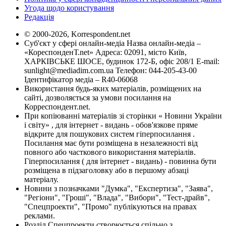
Угода щодо користування
Редакція
© 2000-2026, Korrespondent.net
Суб'єкт у сфері онлайн-медіа Назва онлайн-медіа –
«КореспонденТ.net» Адреса: 02091, місто Київ,
ХАРКІВСЬКЕ ШОСЕ, будинок 172-Б, офіс 208/1 E-mail:
sunlight@mediadim.com.ua
Телефон: 044-205-43-00
Ідентифікатор медіа – R40-06068
Використання будь-яких матеріалів, розміщених на
сайті, дозволяється за умови посилання на
Корреспондент.net.
При копіюванні матеріалів зі сторінки « Новини України
і світу» , для інтернет - видань - обов'язкове пряме
відкрите для пошукових систем гіперпосилання .
Посилання має бути розміщена в незалежності від
повного або часткового використання матеріалів.
Гіперпосилання ( для інтернет - видань) - повинна бути
розміщена в підзаголовку або в першому абзаці
матеріалу.
Новини з позначками "Думка", "Експертиза", "Заява",
"Регіони", "Гроші", "Влада", "Вибори", "Тест-драйв",
"Спецпроекти", "Промо" публікуються на правах
реклами.
Розділ Спецпроекти створюється спільно з