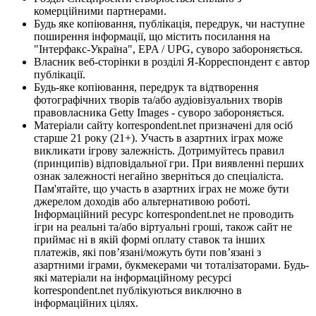
комерційними партнерами.
Будь яке копіювання, публікація, передрук, чи наступне
поширення інформації, що містить посилання на
"Інтерфакс-Україна", EPA / UPG, суворо забороняється.
Власник веб-сторінки в розділі Я-Корреспондент є автор
публікації.
Будь-яке копіювання, передрук та відтворення
фотографічних творів та/або аудіовізуальних творів
правовласника Getty Images - суворо забороняється.
Матеріали сайту korrespondent.net призначені для осіб
старше 21 року (21+). Участь в азартних іграх може
викликати ігрову залежність. Дотримуйтесь правил
(принципів) відповідальної гри. При виявленні перших
ознак залежності негайно зверніться до спеціаліста.
Пам'ятайте, що участь в азартних іграх не може бути
джерелом доходів або альтернативою роботі.
Інформаційний ресурс korrespondent.net не проводить
ігри на реальні та/або віртуальні гроші, також сайт не
приймає ні в якій формі оплату ставок та інших
платежів, які пов’язані/можуть бути пов’язані з
азартними іграми, букмекерами чи тоталізаторами. Будь-
які матеріали на інформаційному ресурсі
korrespondent.net публікуються виключно в
інформаційних цілях.