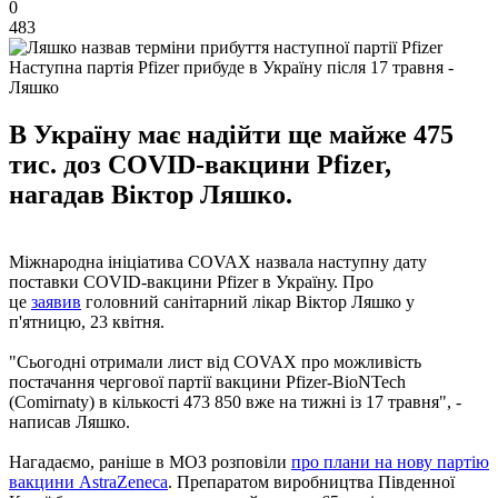
0
483
Наступна партія Pfizer прибуде в Україну після 17 травня -
Ляшко
В Україну має надійти ще майже 475
тис. доз COVID-вакцини Pfizer,
нагадав Віктор Ляшко.
Міжнародна ініціатива COVAX назвала наступну дату
поставки COVID-вакцини Pfizer в Україну. Про
це
заявив
головний санітарний лікар Віктор Ляшко у
п'ятницю, 23 квітня.
"Сьогодні отримали лист від COVAX про можливість
постачання чергової партії вакцини Pfizer-BioNTech
(Comirnaty) в кількості 473 850 вже на тижні із 17 травня", -
написав Ляшко.
Нагадаємо, раніше в МОЗ розповіли
про плани на нову партію
вакцини AstraZeneca
. Препаратом виробництва Південної