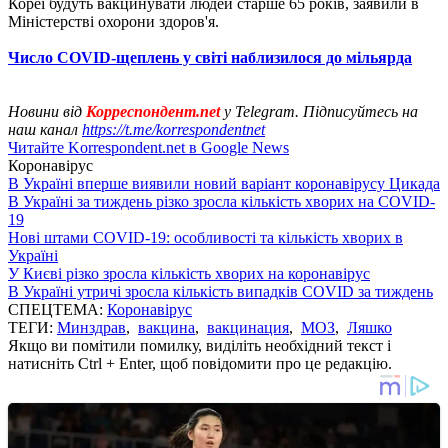
Кореї будуть вакцинувати людей старше 65 років, заявили в
Міністерстві охорони здоров'я.
Число COVID-щеплень у світі наблизилося до мільярда
Новини від
Корреспондент.net
у Telegram. Підписуйтесь на
наш канал
https://t.me/korrespondentnet
Читайте Korrespondent.net в Google News
Коронавірус
В Україні вперше виявили новий варіант коронавірусу Цикада
В Україні за тиждень різко зросла кількість хворих на COVID-
19
Нові штами COVID-19: особливості та кількість хворих в
Україні
У Києві різко зросла кількість хворих на коронавірус
В Україні утричі зросла кількість випадків COVID за тиждень
СПЕЦТЕМА:
Коронавірус
ТЕГИ:
Минздрав
,
вакцина
,
вакцинация
,
МОЗ
,
Ляшко
Якщо ви помітили помилку, виділіть необхідний текст і
натисніть Ctrl + Enter, щоб повідомити про це редакцію.