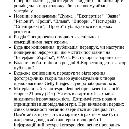
Гіперпосилання ( для інтернет - видань) - повинна бути
розміщена в підзаголовку або в першому абзаці
матеріалу.
Новини з позначками "Думка", "Експертиза", "Заява",
"Регіони", "Гроші", "Влада", "Вибори", "Тест-драйв",
"Спецпроекти", "Промо" публікуються на правах
реклами.
Розділ Спецпроекти створюється спільно з
комерційними партнерами.
Будь яке копіювання, публікація, передрук, чи наступне
поширення інформації, що містить посилання на
"Інтерфакс-Україна", EPA / UPG, суворо забороняється.
Власник веб-сторінки в розділі Я-Корреспондент є автор
публікації.
Будь-яке копіювання, передрук та відтворення
фотографічних творів та/або аудіовізуальних творів
правовласника Getty Images - суворо забороняється.
Матеріали сайту korrespondent.net призначені для осіб
старше 21 року (21+). Участь в азартних іграх може
викликати ігрову залежність. Дотримуйтесь правил
(принципів) відповідальної гри. При виявленні перших
ознак залежності негайно зверніться до спеціаліста.
Пам'ятайте, що участь в азартних іграх не може бути
джерелом доходів або альтернативою роботі.
Інформаційний ресурс korrespondent.net не проводить