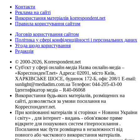
Контакти
Реклама на сайті
Використання матеріалів korrespondent.net
Правила користування сайтом
Договір користування сайтом
Політика у сфері конфіденційності і персональних даних
Угода щодо користування
Редакція
© 2000-2026, Korrespondent.net
Суб'єкт у сфері онлайн-медіа Назва онлайн-медіа –
«КореспонденТ.net» Адреса: 02091, місто Київ,
ХАРКІВСЬКЕ ШОСЕ, будинок 172-Б, офіс 208/1 E-mail:
sunlight@mediadim.com.ua
Телефон: 044-205-43-00
Ідентифікатор медіа – R40-06068
Використання будь-яких матеріалів, розміщених на
сайті, дозволяється за умови посилання на
Корреспондент.net.
При копіюванні матеріалів зі сторінки « Новини України
і світу» , для інтернет - видань - обов'язкове пряме
відкрите для пошукових систем гіперпосилання .
Посилання має бути розміщена в незалежності від
повного або часткового використання матеріалів.