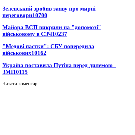
Зеленський зробив заяву про мирні
переговори
10700
Майора ВСП викрили на "допомозі"
військовому в СЗЧ
10237
"Медові пастки": СБУ попередила
військових
10162
Україна поставила Путіна перед дилемою -
ЗМІ
10115
Читати коментарі