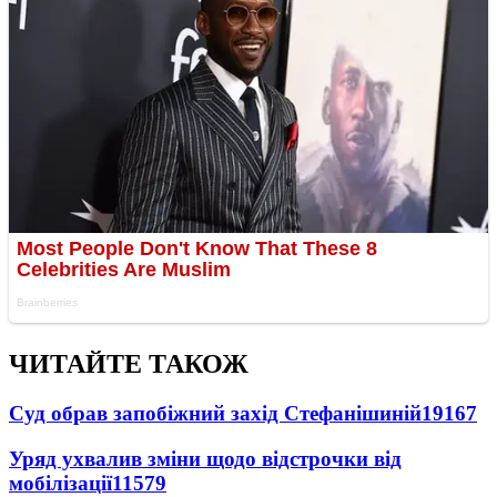
ЧИТАЙТЕ ТАКОЖ
Суд обрав запобіжний захід Стефанішиній
19167
Уряд ухвалив зміни щодо відстрочки від
мобілізації
11579