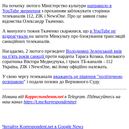
На початку лютого Міністерство культури
направило в
YouTube звернення
з проханням заблокувати сторінки
телеканалів 112, ZIK і NewsOne. Про це заявив глава
відомства Олександр Ткаченко.
А минулого тижня Ткаченко скаржився, що
в YouTube не
відреагували
на запити Мінкульту про блокування трансляцій
санкційних телеканалів.
Нагадаємо, 2 лютого президент
Володимир Зеленський ввів
на п'ять років санкції
проти нардепа Тараса Козака, близького
соратника Віктора Медведчука, і трьох ТБ-каналів - 112
Україна, ZIK і NewsOne, які йому офіційно належать.
У свою чергу телеканали
вважають це рішення "політичною
розправою
" і подали позови до Верховного Суду.
Новини від
Корреспондент.net
в Telegram. Підписуйтесь на
наш канал
https://t.me/korrespondentnet
Читайте Korrespondent.net в Google News