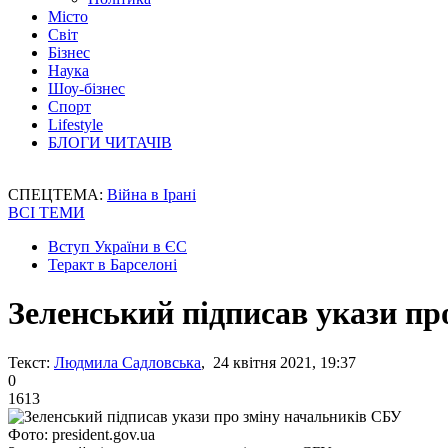
Місто
Світ
Бізнес
Наука
Шоу-бізнес
Спорт
Lifestyle
БЛОГИ ЧИТАЧІВ
СПЕЦТЕМА:
Війна в Ірані
ВСІ ТЕМИ
Вступ України в ЄС
Теракт в Барселоні
Зеленський підписав укази пр
Текст:
Людмила Садловська
, 24 квітня 2021, 19:37
0
1613
Фото: president.gov.ua