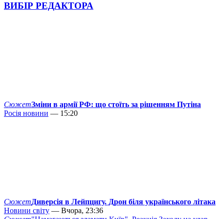
ВИБІР РЕДАКТОРА
Сюжет
Зміни в армії РФ: що стоїть за рішенням Путіна
Росія новини
— 15:20
Сюжет
Диверсія в Лейпцигу. Дрон біля українського літака
Новини світу
— Вчора, 23:36