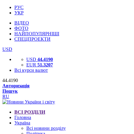
РУС
УКР
ВІДЕО
ФОТО
НАЙПОПУЛЯРНІШІ
СПЕЦПРОЕКТИ
USD
USD
44.4190
EUR
51.3207
Всі курси валют
44.4190
Авторизація
Пошук
RU
ВСІ РОЗДІЛИ
Головна
Україна
Всі новини розділу
Політика