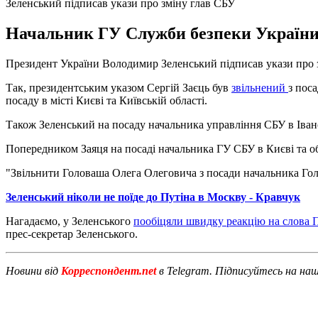
Зеленський підписав укази про зміну глав СБУ
Начальник ГУ Служби безпеки України в
Президент України Володимир Зеленський підписав укази про зм
Так, президентським указом Сергій Заєць був
звільнений
з пос
посаду в місті Києві та Київській області.
Також Зеленський на посаду начальника управління СБУ в Іван
Попередником Заяця на посаді начальника ГУ СБУ в Києві та о
"Звільнити Головаша Олега Олеговича з посади начальника Голо
Зеленський ніколи не поїде до Путіна в Москву - Кравчук
Нагадаємо, у Зеленського
пообіцяли швидку реакцію на слова 
прес-секретар Зеленського.
Новини від
Корреспондент.net
в Telegram. Підписуйтесь на на