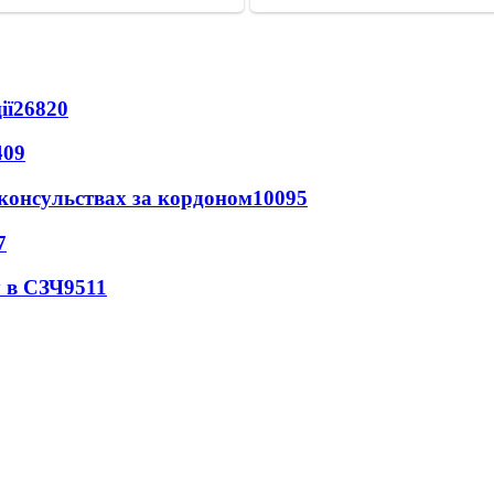
ії
26820
409
 консульствах за кордоном
10095
7
 в СЗЧ
9511