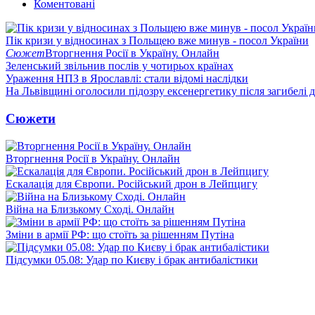
Коментовані
Пік кризи у відносинах з Польщею вже минув - посол України
Сюжет
Вторгнення Росії в Україну. Онлайн
Зеленський звільнив послів у чотирьох країнах
Ураження НПЗ в Ярославлі: стали відомі наслідки
На Львівщині оголосили підозру ексенергетику після загибелі 
Сюжети
Вторгнення Росії в Україну. Онлайн
Ескалація для Європи. Російський дрон в Лейпцигу
Війна на Близькому Сході. Онлайн
Зміни в армії РФ: що стоїть за рішенням Путіна
Підсумки 05.08: Удар по Києву і брак антибалістики