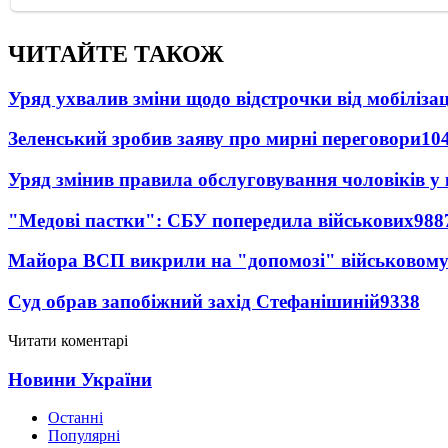
ЧИТАЙТЕ ТАКОЖ
Уряд ухвалив зміни щодо відстрочки від мобілізац
Зеленський зробив заяву про мирні переговори
10
Уряд змінив правила обслуговування чоловіків у
"Медові пастки": СБУ попередила військових
988
Майора ВСП викрили на "допомозі" військовому
Суд обрав запобіжний захід Стефанішиній
9338
Читати коментарі
Новини України
Останні
Популярні